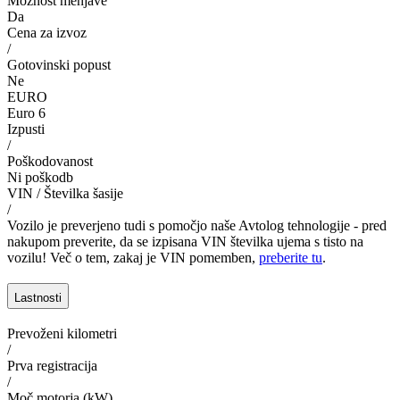
Možnost menjave
Da
Cena za izvoz
/
Gotovinski popust
Ne
EURO
Euro 6
Izpusti
/
Poškodovanost
Ni poškodb
VIN / Številka šasije
/
Vozilo je preverjeno tudi s pomočjo naše Avtolog tehnologije - pred
nakupom preverite, da se izpisana VIN številka ujema s tisto na
vozilu! Več o tem, zakaj je VIN pomemben,
preberite tu
.
Lastnosti
Prevoženi kilometri
/
Prva registracija
/
Moč motorja (kW)