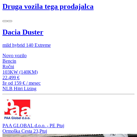
Druga vozila tega prodajalca
Dacia Duster
mild hybrid 140 Extreme
Novo vozilo
Bencin
Ročni
103KW (140KM)
22.499 €
že od
159 €
/ mesec
NLB Hitri Lizing
PAA GLOBAL d.o.o. - PE Ptuj
Ormoška Cesta 23,Ptuj