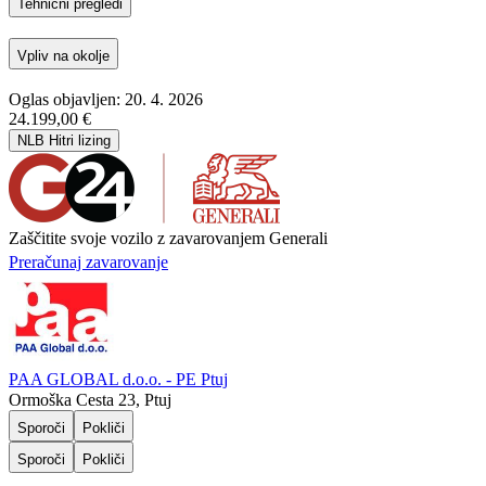
Tehnični pregledi
Vpliv na okolje
Oglas objavljen: 20. 4. 2026
24.199,00 €
NLB Hitri lizing
Zaščitite svoje vozilo z zavarovanjem Generali
Preračunaj zavarovanje
PAA GLOBAL d.o.o. - PE Ptuj
Ormoška Cesta 23, Ptuj
Sporoči
Pokliči
Sporoči
Pokliči