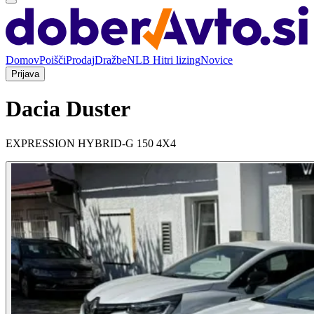
Domov
Poišči
Prodaj
Dražbe
NLB Hitri lizing
Novice
Prijava
Dacia Duster
EXPRESSION HYBRID-G 150 4X4