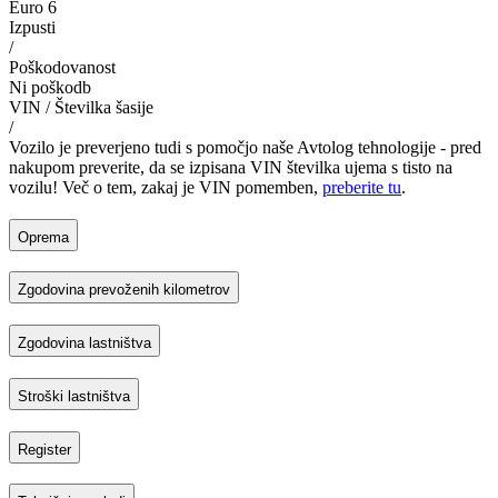
Euro 6
Izpusti
/
Poškodovanost
Ni poškodb
VIN / Številka šasije
/
Vozilo je preverjeno tudi s pomočjo naše Avtolog tehnologije - pred
nakupom preverite, da se izpisana VIN številka ujema s tisto na
vozilu! Več o tem, zakaj je VIN pomemben,
preberite tu
.
Oprema
Zgodovina prevoženih kilometrov
Zgodovina lastništva
Stroški lastništva
Register