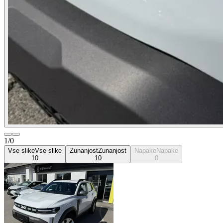
1/0
Vse slike
Vse slike
Zunanjost
Zunanjost
Napake
Napake
10
10
0