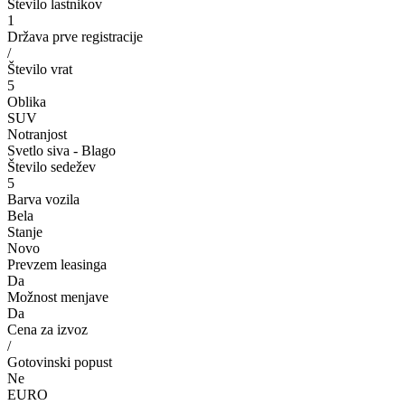
Število lastnikov
1
Država prve registracije
/
Število vrat
5
Oblika
SUV
Notranjost
Svetlo siva - Blago
Število sedežev
5
Barva vozila
Bela
Stanje
Novo
Prevzem leasinga
Da
Možnost menjave
Da
Cena za izvoz
/
Gotovinski popust
Ne
EURO