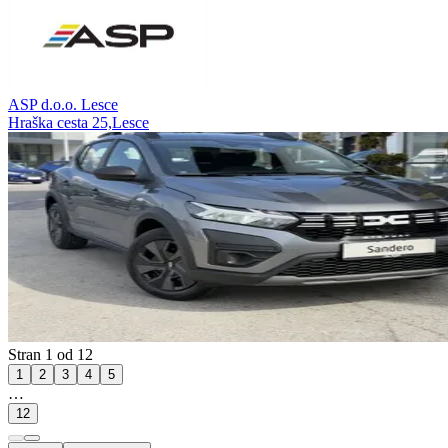
ASP d.o.o. Lesce
Hraška cesta 25,Lesce
Stran 1 od 12
1
2
3
4
5
…
12