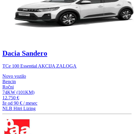
Dacia Sandero
TCe 100 Essential AKCIJA ZALOGA
Novo vozilo
Bencin
Ročni
74KW (101KM)
12.750 €
že od
90 €
/ mesec
NLB Hitri Lizing