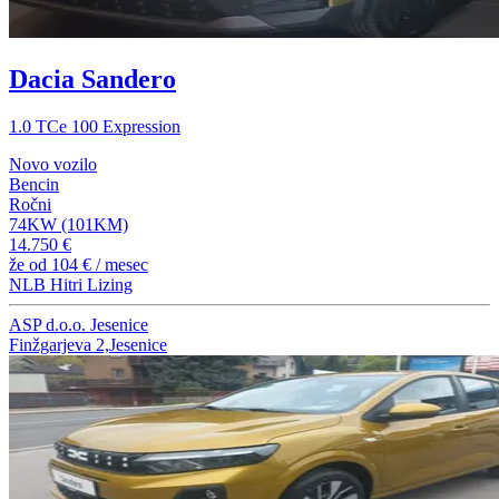
Dacia Sandero
1.0 TCe 100 Expression
Novo vozilo
Bencin
Ročni
74KW (101KM)
14.750 €
že od
104 €
/ mesec
NLB Hitri Lizing
ASP d.o.o. Jesenice
Finžgarjeva 2,Jesenice