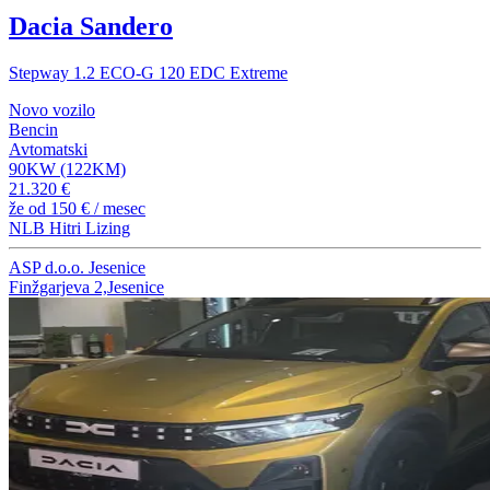
Dacia Sandero
Stepway 1.2 ECO-G 120 EDC Extreme
Novo vozilo
Bencin
Avtomatski
90KW (122KM)
21.320 €
že od
150 €
/ mesec
NLB Hitri Lizing
ASP d.o.o. Jesenice
Finžgarjeva 2,Jesenice