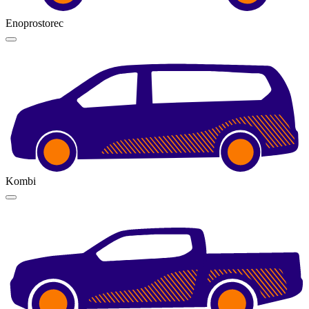
Enoprostorec
Kombi