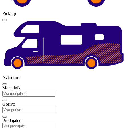
Pick up
Avtodom
Menjalnik
Gorivo
Prodajalec