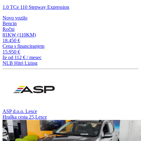
1.0 TCe 110 Stepway Expression
Novo vozilo
Bencin
Ročni
81KW (110KM)
18.450 €
Cena s financiranjem
15.950 €
že od
112 €
/ mesec
NLB Hitri Lizing
ASP d.o.o. Lesce
Hraška cesta 25,Lesce