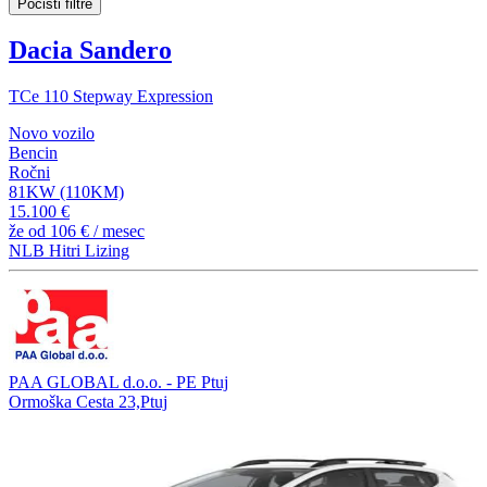
Počisti filtre
Dacia Sandero
TCe 110 Stepway Expression
Novo vozilo
Bencin
Ročni
81KW (110KM)
15.100 €
že od
106 €
/ mesec
NLB Hitri Lizing
PAA GLOBAL d.o.o. - PE Ptuj
Ormoška Cesta 23,Ptuj