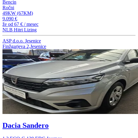
Bencin
Ročni
49KW (67KM)
9.090 €
že od
67 €
/ mesec
NLB Hitri Lizing
ASP d.o.o. Jesenice
Finžgarjeva 2,Jesenice
Dacia Sandero