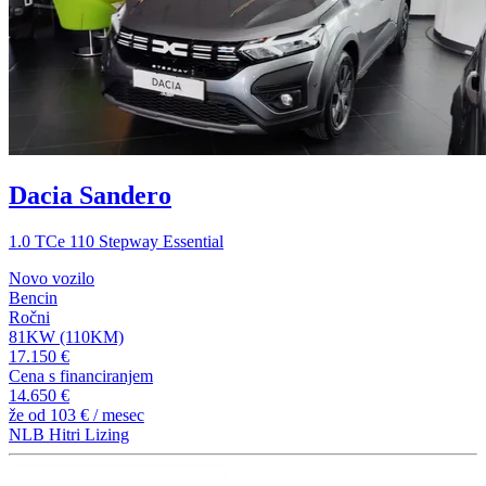
Dacia Sandero
1.0 TCe 110 Stepway Essential
Novo vozilo
Bencin
Ročni
81KW (110KM)
17.150 €
Cena s financiranjem
14.650 €
že od
103 €
/ mesec
NLB Hitri Lizing