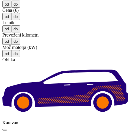
od
do
Cena (€)
od
do
Letnik
od
do
Prevoženi kilometri
od
do
Moč motorja (kW)
od
do
Oblika
Karavan