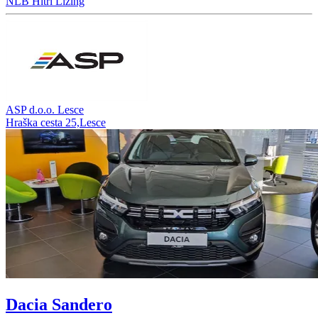
NLB Hitri Lizing
ASP d.o.o. Lesce
Hraška cesta 25,Lesce
Dacia Sandero