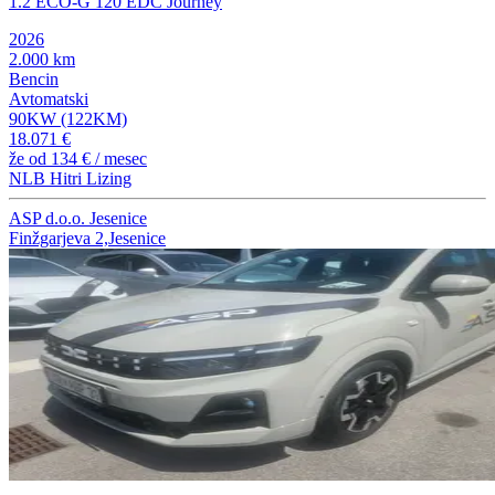
1.2 ECO-G 120 EDC Journey
2026
2.000 km
Bencin
Avtomatski
90KW (122KM)
18.071 €
že od
134 €
/ mesec
NLB Hitri Lizing
ASP d.o.o. Jesenice
Finžgarjeva 2,Jesenice