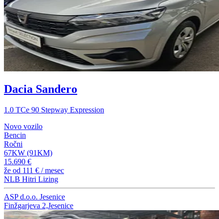
Dacia Sandero
1.0 TCe 90 Stepway Expression
Novo vozilo
Bencin
Ročni
67KW (91KM)
15.690 €
že od
111 €
/ mesec
NLB Hitri Lizing
ASP d.o.o. Jesenice
Finžgarjeva 2,Jesenice