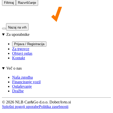
Filtriraj
Razvrščanje
Nazaj na vrh
Za uporabnike
Prijava / Registracija
Za trgovce
Objavi oglas
Kontakt
Več o nas
Naša zgodba
Financiranje vozil
Oglaševanje
Dražbe
© 2026 NLB Car&Go d.o.o. DoberAvto.si
Splošni pogoji uporabe
Politika zasebnosti