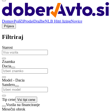
Domov
Poišči
Prodaj
Dražbe
NLB Hitri lizing
Novice
Prijava
Filtriraj
Starost
Znamka
Dacia
Model - Dacia
Sandero
Tip cene
Vsi tipi cene
Vozila na financiranje
Mesečni obrok