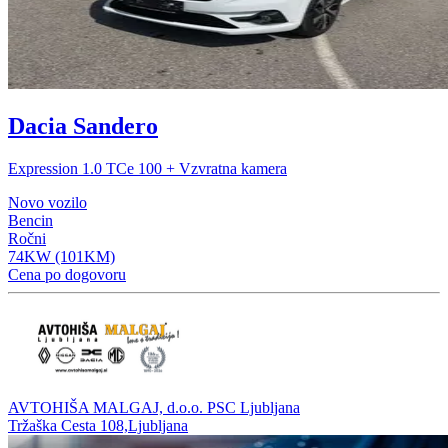
Dacia Sandero
Expression 1.0 TCe 100 + Vzvratna kamera
Novo vozilo
Bencin
Ročni
74KW (101KM)
Cena po dogovoru
AVTOHIŠA MALGAJ, d.o.o. PSC Ljubljana
Tržaška Cesta 108,Ljubljana