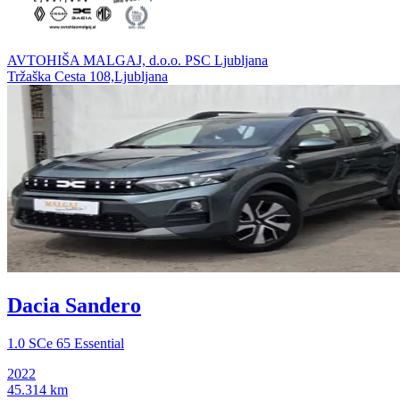
AVTOHIŠA MALGAJ, d.o.o. PSC Ljubljana
Tržaška Cesta 108,Ljubljana
Dacia Sandero
1.0 SCe 65 Essential
2022
45.314 km