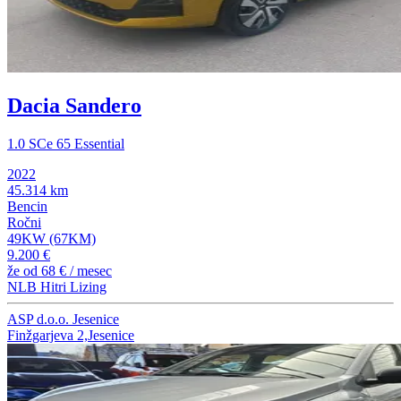
Dacia Sandero
1.0 SCe 65 Essential
2022
45.314 km
Bencin
Ročni
49KW (67KM)
9.200 €
že od
68 €
/ mesec
NLB Hitri Lizing
ASP d.o.o. Jesenice
Finžgarjeva 2,Jesenice