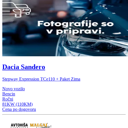
Dacia Sandero
Stepway Expression TCe110 + Paket Zima
Novo vozilo
Bencin
Ročni
81KW (110KM)
Cena po dogovoru