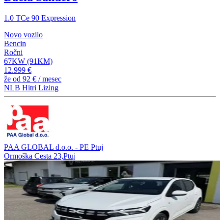
1.0 TCe 90 Expression
Novo vozilo
Bencin
Ročni
67KW (91KM)
12.999 €
že od
92 €
/ mesec
NLB Hitri Lizing
PAA GLOBAL d.o.o. - PE Ptuj
Ormoška Cesta 23,Ptuj