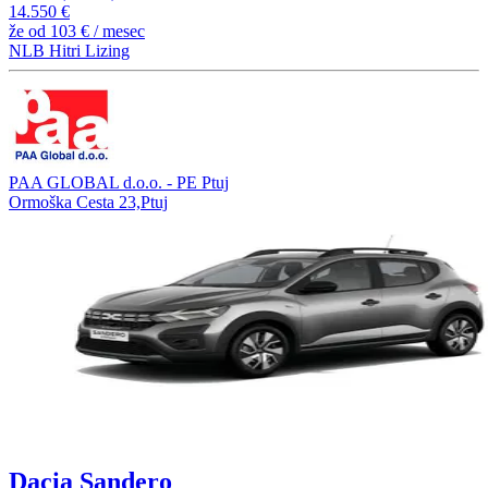
14.550 €
že od
103 €
/ mesec
NLB Hitri Lizing
PAA GLOBAL d.o.o. - PE Ptuj
Ormoška Cesta 23,Ptuj
Dacia Sandero