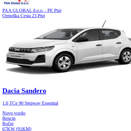
PAA GLOBAL d.o.o. - PE Ptuj
Ormoška Cesta 23,Ptuj
Dacia Sandero
1.0 TCe 90 Stepway Essential
Novo vozilo
Bencin
Ročni
67KW (91KM)