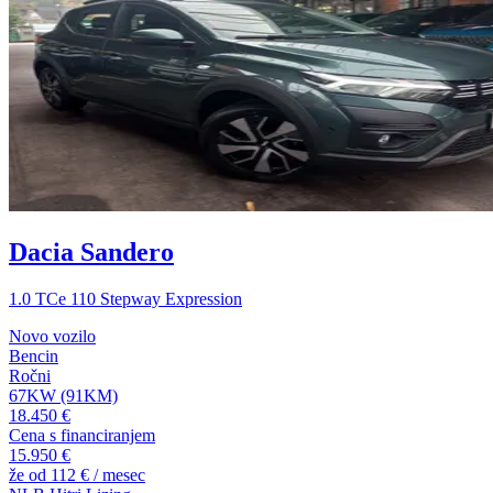
Dacia Sandero
1.0 TCe 110 Stepway Expression
Novo vozilo
Bencin
Ročni
67KW (91KM)
18.450 €
Cena s financiranjem
15.950 €
že od
112 €
/ mesec