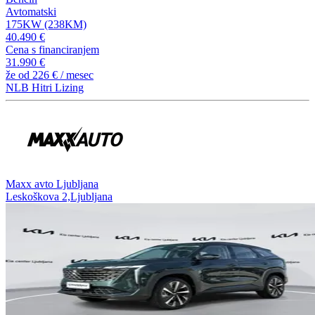
Avtomatski
175KW (238KM)
40.490 €
Cena s financiranjem
31.990 €
že od
226 €
/ mesec
NLB Hitri Lizing
⁠Maxx avto Ljubljana
Leskoškova 2,Ljubljana