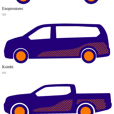
Enoprostorec
Kombi