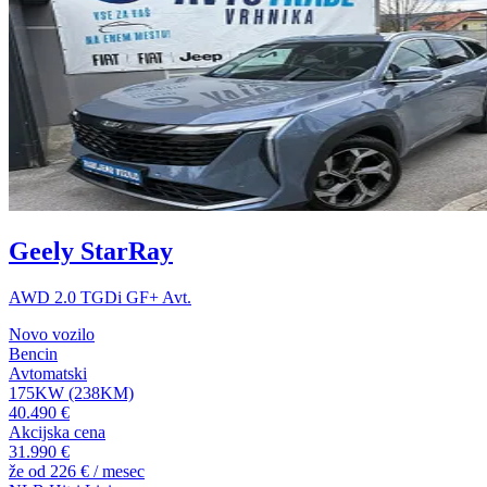
Geely StarRay
AWD 2.0 TGDi GF+ Avt.
Novo vozilo
Bencin
Avtomatski
175KW (238KM)
40.490 €
Akcijska cena
31.990 €
že od
226 €
/ mesec