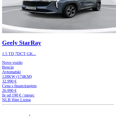
Geely StarRay
1.5 TD 7DCT GK...
Novo vozilo
Bencin
Avtomatski
128KW (174KM)
32.990 €
Cena s financiranjem
26.990 €
že od
190 €
/ mesec
NLB Hitri Lizing