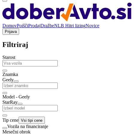
Domov
Poišči
Prodaj
Dražbe
NLB Hitri lizing
Novice
Prijava
Filtriraj
Starost
Znamka
Geely
Model - Geely
StarRay
Tip cene
Vsi tipi cene
Vozila na financiranje
Mesečni obrok