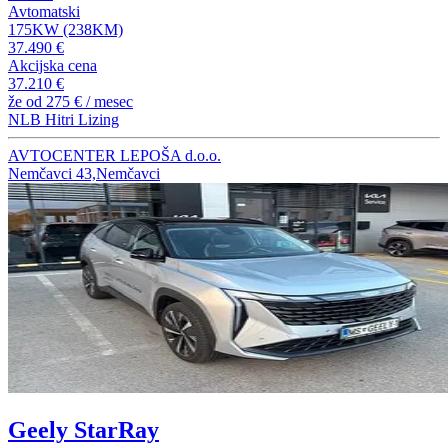
Avtomatski
175KW (238KM)
37.490 €
Akcijska cena
37.210 €
že od
275 €
/ mesec
NLB Hitri Lizing
AVTOCENTER LEPOŠA d.o.o.
Nemčavci 43,Nemčavci
Geely StarRay