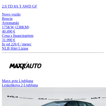
2.0 TD 8A T AWD GF
Novo vozilo
Bencin
Avtomatski
175KW (238KM)
40.490 €
Cena s financiranjem
31.990 €
že od
226 €
/ mesec
NLB Hitri Lizing
⁠Maxx avto Ljubljana
Leskoškova 2,Ljubljana