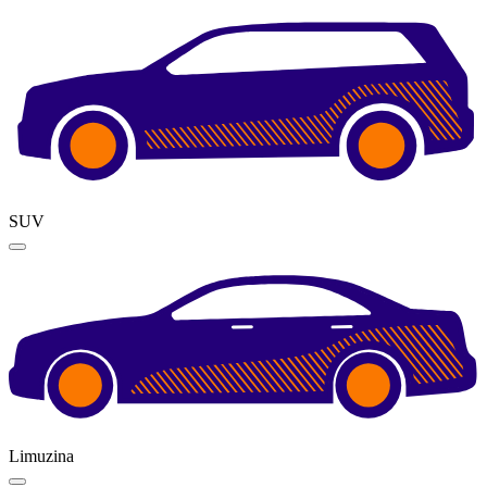
SUV
Limuzina