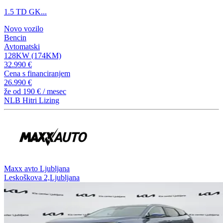
1.5 TD GK...
Novo vozilo
Bencin
Avtomatski
128KW (174KM)
32.990 €
Cena s financiranjem
26.990 €
že od
190 €
/ mesec
NLB Hitri Lizing
⁠Maxx avto Ljubljana
Leskoškova 2,Ljubljana