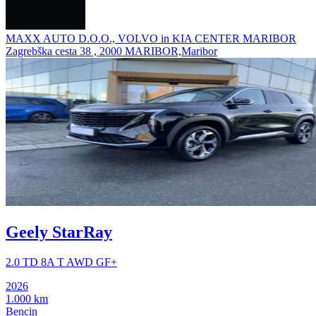
MAXX AUTO D.O.O., VOLVO in KIA CENTER MARIBOR
Zagrebška cesta 38 , 2000 MARIBOR,Maribor
Geely StarRay
2.0 TD 8A T AWD GF+
2026
1.000 km
Bencin