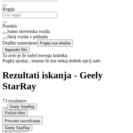
Regija
Poreklo
Samo slovenska vozila
Skrij vozila v prihodu
Dražbe namenjene
Poglej vse dražbe
Napredni filtri
Ta avto je že našel novega lastnika.
Poglej spodaj - imamo še kar nekaj dobrih opcij zate.
Rezultati iskanja - Geely
StarRay
73 rezultatov
Geely StarRay
Počisti filtre
Privzeto razvrščanje
Geely StarRay