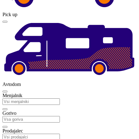
Pick up
Avtodom
Menjalnik
Gorivo
Prodajalec