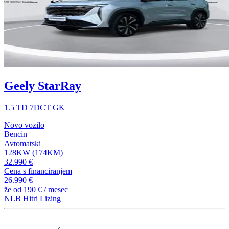
Geely StarRay
1.5 TD 7DCT GK
Novo vozilo
Bencin
Avtomatski
128KW (174KM)
32.990 €
Cena s financiranjem
26.990 €
že od
190 €
/ mesec
NLB Hitri Lizing