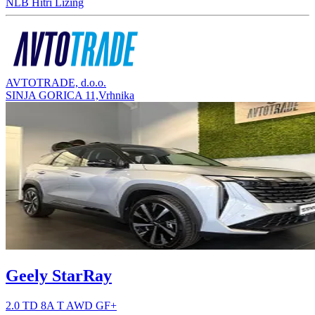
NLB Hitri Lizing
AVTOTRADE, d.o.o.
SINJA GORICA 11,Vrhnika
Geely StarRay
2.0 TD 8A T AWD GF+