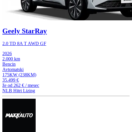
Geely StarRay
2.0 TD 8A T AWD GF
2026
2.000 km
Bencin
Avtomatski
175KW (238KM)
35.499 €
že od
262 €
/ mesec
NLB Hitri Lizing