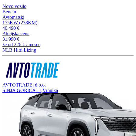
Novo vozilo
Bencin
Avtomatski
175KW (238KM)
40.490 €
Akcijska cena
31.990 €
že od
226 €
/ mesec
NLB Hitri Lizing
AVTOTRADE, d.o.o.
SINJA GORICA 11,Vrhnika