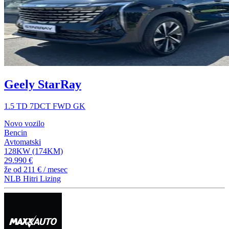
Geely StarRay
1.5 TD 7DCT FWD GK
Novo vozilo
Bencin
Avtomatski
128KW (174KM)
29.990 €
že od
211 €
/ mesec
NLB Hitri Lizing