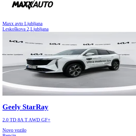
⁠Maxx avto Ljubljana
Leskoškova 2,Ljubljana
Geely StarRay
2.0 TD 8A T AWD GF+
Novo vozilo
Bencin