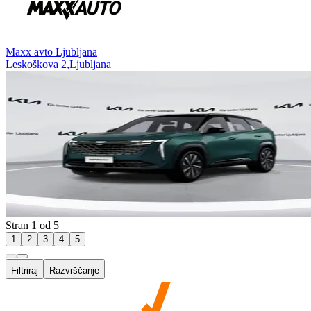
⁠Maxx avto Ljubljana
Leskoškova 2,Ljubljana
Stran 1 od 5
1
2
3
4
5
Filtriraj
Razvrščanje