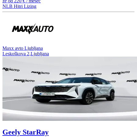
že od
220 €
/ mesec
NLB Hitri Lizing
⁠Maxx avto Ljubljana
Leskoškova 2,Ljubljana
Geely StarRay