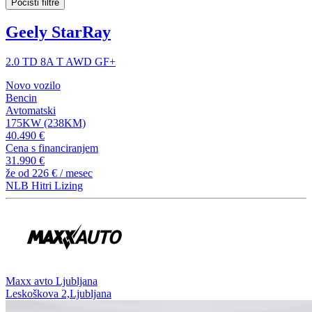
Počisti filtre
Geely StarRay
2.0 TD 8A T AWD GF+
Novo vozilo
Bencin
Avtomatski
175KW (238KM)
40.490 €
Cena s financiranjem
31.990 €
že od
226 €
/ mesec
NLB Hitri Lizing
⁠Maxx avto Ljubljana
Leskoškova 2,Ljubljana