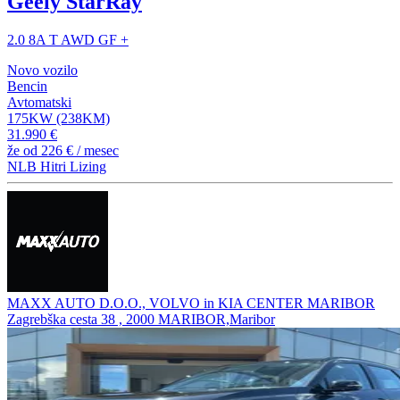
Geely StarRay
2.0 8A T AWD GF +
Novo vozilo
Bencin
Avtomatski
175KW (238KM)
31.990 €
že od
226 €
/ mesec
NLB Hitri Lizing
MAXX AUTO D.O.O., VOLVO in KIA CENTER MARIBOR
Zagrebška cesta 38 , 2000 MARIBOR,Maribor