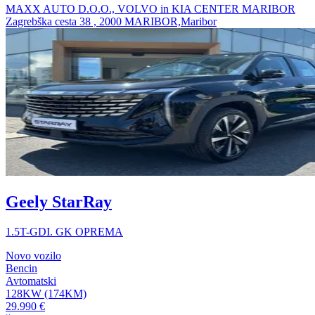
MAXX AUTO D.O.O., VOLVO in KIA CENTER MARIBOR
Zagrebška cesta 38 , 2000 MARIBOR,Maribor
Geely StarRay
1.5T-GDI. GK OPREMA
Novo vozilo
Bencin
Avtomatski
128KW (174KM)
29.990 €