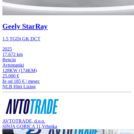
Geely StarRay
1.5 TGDi GK DCT
2025
17.672 km
Bencin
Avtomatski
128KW (174KM)
25.000 €
že od
185 €
/ mesec
NLB Hitri Lizing
AVTOTRADE, d.o.o.
SINJA GORICA 11,Vrhnika