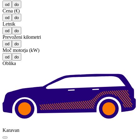
od
do
Cena (€)
od
do
Letnik
od
do
Prevoženi kilometri
od
do
Moč motorja (kW)
od
do
Oblika
Karavan