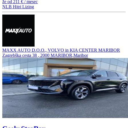
že od
211 €
/ mesec
NLB Hitri Lizing
MAXX AUTO D.O.O., VOLVO in KIA CENTER MARIBOR
Zagrebška cesta 38 , 2000 MARIBOR,Maribor