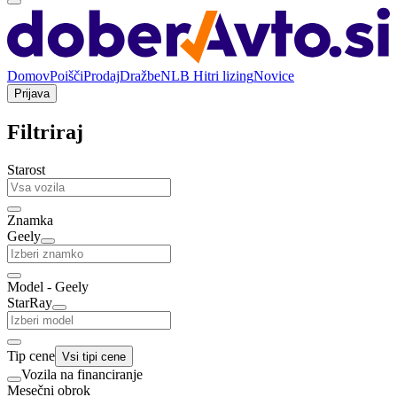
Domov
Poišči
Prodaj
Dražbe
NLB Hitri lizing
Novice
Prijava
Filtriraj
Starost
Znamka
Geely
Model - Geely
StarRay
Tip cene
Vsi tipi cene
Vozila na financiranje
Mesečni obrok