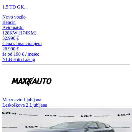
1.5 TD GK...
Novo vozilo
Bencin
Avtomatski
128KW (174KM)
32.990 €
Cena s financiranjem
26.990 €
že od
190 €
/ mesec
NLB Hitri Lizing
⁠Maxx avto Ljubljana
Leskoškova 2,Ljubljana