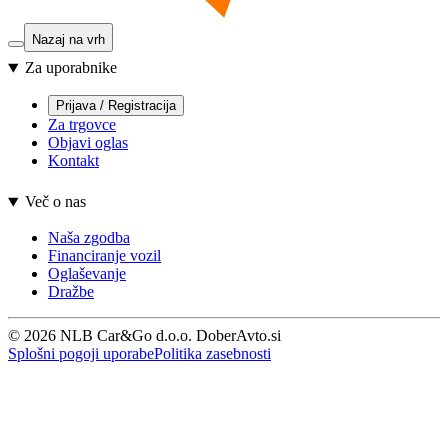
Nazaj na vrh
Za uporabnike
Prijava / Registracija
Za trgovce
Objavi oglas
Kontakt
Več o nas
Naša zgodba
Financiranje vozil
Oglaševanje
Dražbe
© 2026 NLB Car&Go d.o.o. DoberAvto.si
Splošni pogoji uporabe
Politika zasebnosti