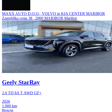
MAXX AUTO D.O.O., VOLVO in KIA CENTER MARIBOR
Zagrebška cesta 38 , 2000 MARIBOR,Maribor
Geely StarRay
2.0 TD 8A T AWD GF+
2026
1.000 km
Bencin