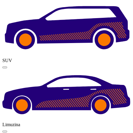
SUV
Limuzina