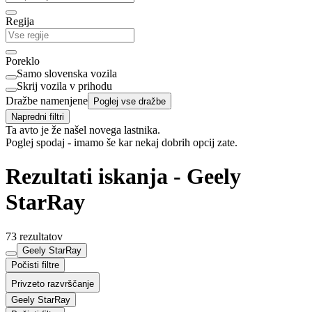
Regija
Poreklo
Samo slovenska vozila
Skrij vozila v prihodu
Dražbe namenjene
Poglej vse dražbe
Napredni filtri
Ta avto je že našel novega lastnika.
Poglej spodaj - imamo še kar nekaj dobrih opcij zate.
Rezultati iskanja - Geely
StarRay
73 rezultatov
Geely StarRay
Počisti filtre
Privzeto razvrščanje
Geely StarRay