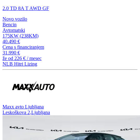
2.0 TD 8A T AWD GF
Novo vozilo
Bencin
Avtomatski
175KW (238KM)
40.490 €
Cena s financiranjem
31.990 €
že od
226 €
/ mesec
NLB Hitri Lizing
⁠Maxx avto Ljubljana
Leskoškova 2,Ljubljana