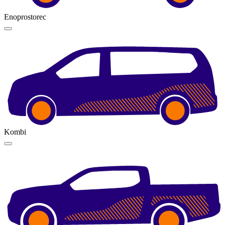
Enoprostorec
Kombi