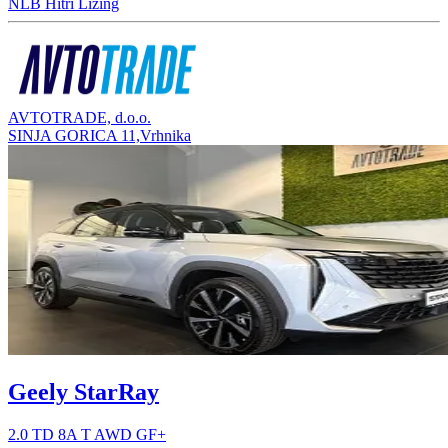
NLB Hitri Lizing
AVTOTRADE, d.o.o.
SINJA GORICA 11,Vrhnika
Geely StarRay
2.0 TD 8A T AWD GF+