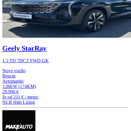
Geely StarRay
1.5 TD 7DCT FWD GK
Novo vozilo
Bencin
Avtomatski
128KW (174KM)
29.990 €
že od
211 €
/ mesec
NLB Hitri Lizing