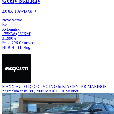
Geely StarRay
2.0 8A T AWD GF +
Novo vozilo
Bencin
Avtomatski
175KW (238KM)
31.990 €
že od
226 €
/ mesec
NLB Hitri Lizing
MAXX AUTO D.O.O., VOLVO in KIA CENTER MARIBOR
Zagrebška cesta 38 , 2000 MARIBOR,Maribor