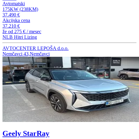
Avtomatski
175KW (238KM)
37.490 €
Akcijska cena
37.210 €
že od
275 €
/ mesec
NLB Hitri Lizing
AVTOCENTER LEPOŠA d.o.o.
Nemčavci 43,Nemčavci
Geely StarRay