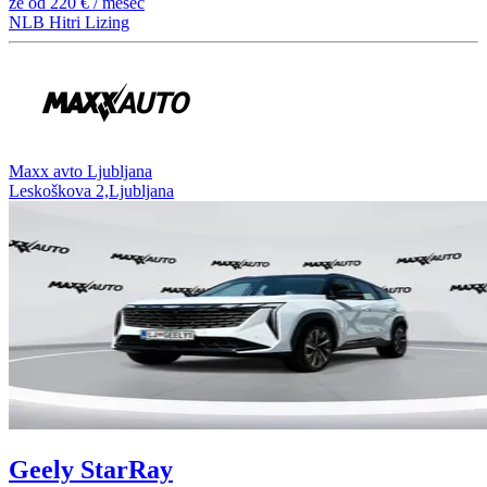
že od
220 €
/ mesec
NLB Hitri Lizing
⁠Maxx avto Ljubljana
Leskoškova 2,Ljubljana
Geely StarRay