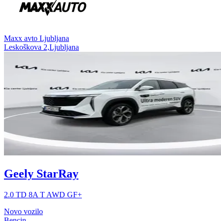
⁠Maxx avto Ljubljana
Leskoškova 2,Ljubljana
Geely StarRay
2.0 TD 8A T AWD GF+
Novo vozilo
Bencin