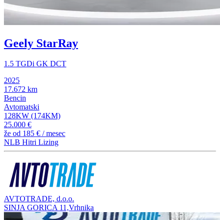
Geely StarRay
1.5 TGDi GK DCT
2025
17.672 km
Bencin
Avtomatski
128KW (174KM)
25.000 €
že od
185 €
/ mesec
NLB Hitri Lizing
AVTOTRADE, d.o.o.
SINJA GORICA 11,Vrhnika