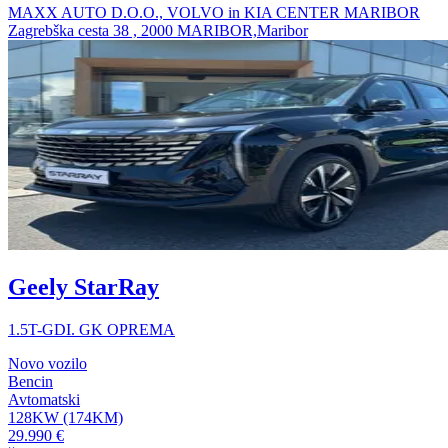
MAXX AUTO D.O.O., VOLVO in KIA CENTER MARIBOR
Zagrebška cesta 38 , 2000 MARIBOR,Maribor
Geely StarRay
1.5T-GDI. GK OPREMA
Novo vozilo
Bencin
Avtomatski
128KW (174KM)
29.990 €