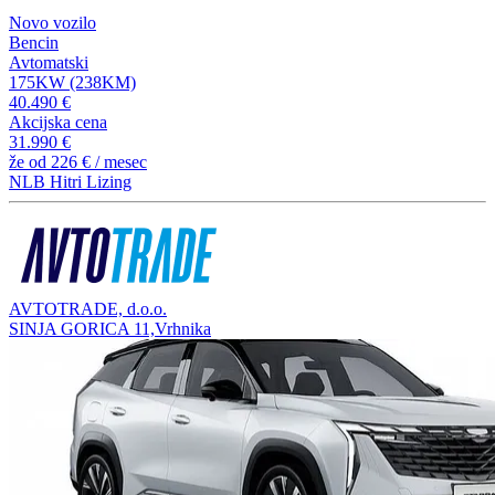
Novo vozilo
Bencin
Avtomatski
175KW (238KM)
40.490 €
Akcijska cena
31.990 €
že od
226 €
/ mesec
NLB Hitri Lizing
AVTOTRADE, d.o.o.
SINJA GORICA 11,Vrhnika