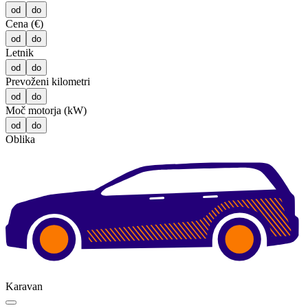
od
do
Cena (€)
od
do
Letnik
od
do
Prevoženi kilometri
od
do
Moč motorja (kW)
od
do
Oblika
Karavan