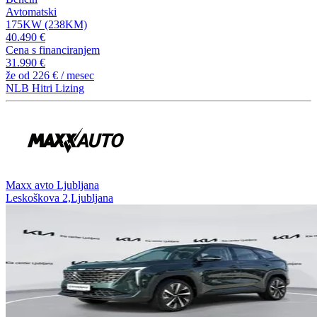
Avtomatski
175KW (238KM)
40.490 €
Cena s financiranjem
31.990 €
že od
226 €
/ mesec
NLB Hitri Lizing
⁠Maxx avto Ljubljana
Leskoškova 2,Ljubljana