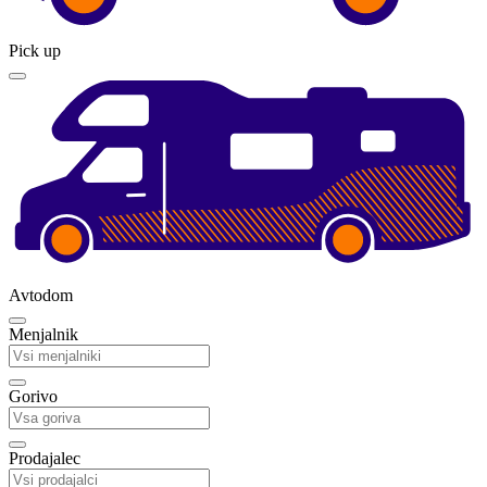
Pick up
Avtodom
Menjalnik
Gorivo
Prodajalec