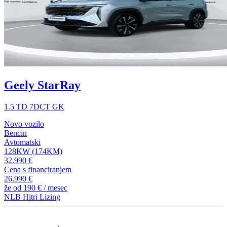
Geely StarRay
1.5 TD 7DCT GK
Novo vozilo
Bencin
Avtomatski
128KW (174KM)
32.990 €
Cena s financiranjem
26.990 €
že od
190 €
/ mesec
NLB Hitri Lizing