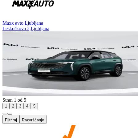
⁠Maxx avto Ljubljana
Leskoškova 2,Ljubljana
Stran 1 od 5
1
2
3
4
5
Filtriraj
Razvrščanje