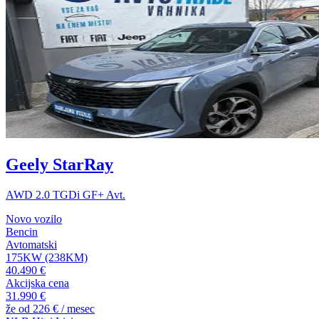
Geely StarRay
AWD 2.0 TGDi GF+ Avt.
Novo vozilo
Bencin
Avtomatski
175KW (238KM)
40.490 €
Akcijska cena
31.990 €
že od
226 €
/ mesec