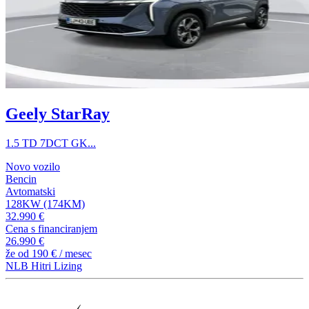
Geely StarRay
1.5 TD 7DCT GK...
Novo vozilo
Bencin
Avtomatski
128KW (174KM)
32.990 €
Cena s financiranjem
26.990 €
že od
190 €
/ mesec
NLB Hitri Lizing