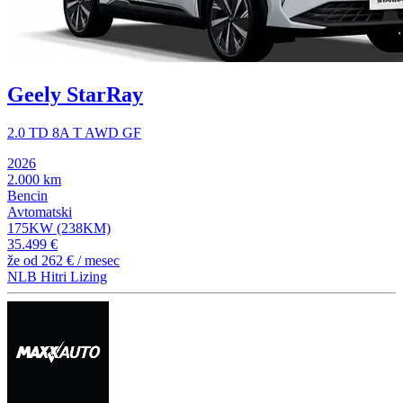
Geely StarRay
2.0 TD 8A T AWD GF
2026
2.000 km
Bencin
Avtomatski
175KW (238KM)
35.499 €
že od
262 €
/ mesec
NLB Hitri Lizing