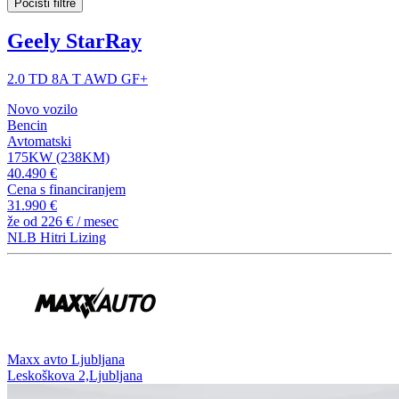
Počisti filtre
Geely StarRay
2.0 TD 8A T AWD GF+
Novo vozilo
Bencin
Avtomatski
175KW (238KM)
40.490 €
Cena s financiranjem
31.990 €
že od
226 €
/ mesec
NLB Hitri Lizing
⁠Maxx avto Ljubljana
Leskoškova 2,Ljubljana