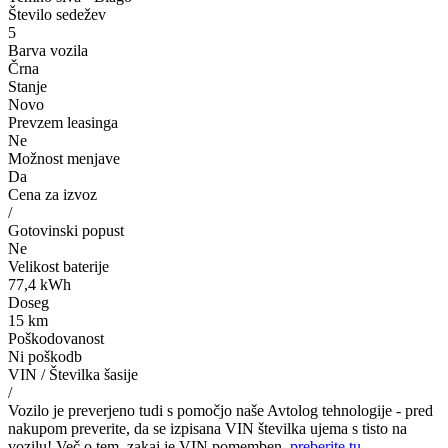
Število sedežev
5
Barva vozila
Črna
Stanje
Novo
Prevzem leasinga
Ne
Možnost menjave
Da
Cena za izvoz
/
Gotovinski popust
Ne
Velikost baterije
77,4 kWh
Doseg
15 km
Poškodovanost
Ni poškodb
VIN / Številka šasije
/
Vozilo je preverjeno tudi s pomočjo naše Avtolog tehnologije - pred
nakupom preverite, da se izpisana VIN številka ujema s tisto na
vozilu! Več o tem, zakaj je VIN pomemben,
preberite tu
.