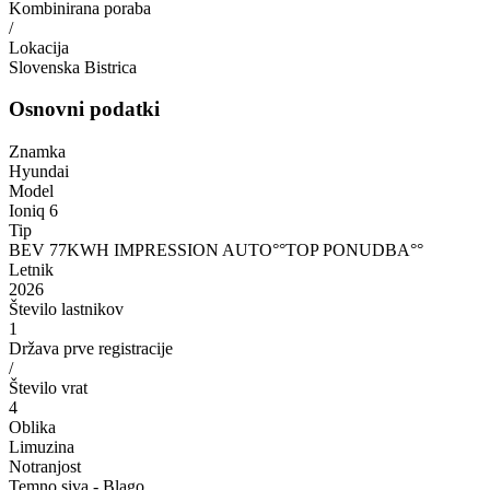
Kombinirana poraba
/
Lokacija
Slovenska Bistrica
Osnovni podatki
Znamka
Hyundai
Model
Ioniq 6
Tip
BEV 77KWH IMPRESSION AUTO°°TOP PONUDBA°°
Letnik
2026
Število lastnikov
1
Država prve registracije
/
Število vrat
4
Oblika
Limuzina
Notranjost
Temno siva - Blago