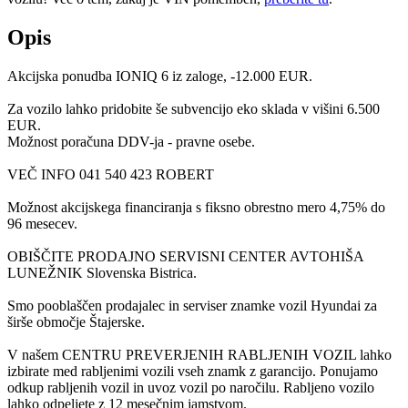
Opis
Akcijska ponudba IONIQ 6 iz zaloge, -12.000 EUR.
Za vozilo lahko pridobite še subvencijo eko sklada v višini 6.500
EUR.
Možnost poračuna DDV-ja - pravne osebe.
VEČ INFO 041 540 423 ROBERT
Možnost akcijskega financiranja s fiksno obrestno mero 4,75% do
96 mesecev.
OBIŠČITE PRODAJNO SERVISNI CENTER AVTOHIŠA
LUNEŽNIK Slovenska Bistrica.
Smo pooblaščen prodajalec in serviser znamke vozil Hyundai za
širše območje Štajerske.
V našem CENTRU PREVERJENIH RABLJENIH VOZIL lahko
izbirate med rabljenimi vozili vseh znamk z garancijo. Ponujamo
odkup rabljenih vozil in uvoz vozil po naročilu. Rabljeno vozilo
lahko odpeljete z 12 mesečnim jamstvom.