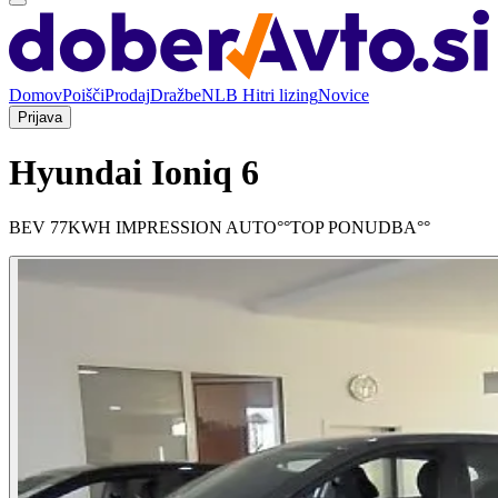
Domov
Poišči
Prodaj
Dražbe
NLB Hitri lizing
Novice
Prijava
Hyundai Ioniq 6
BEV 77KWH IMPRESSION AUTO°°TOP PONUDBA°°