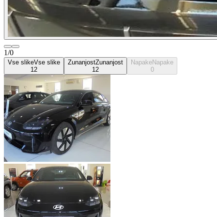
1/0
Vse slike
Vse slike
Zunanjost
Zunanjost
Napake
Napake
12
12
0