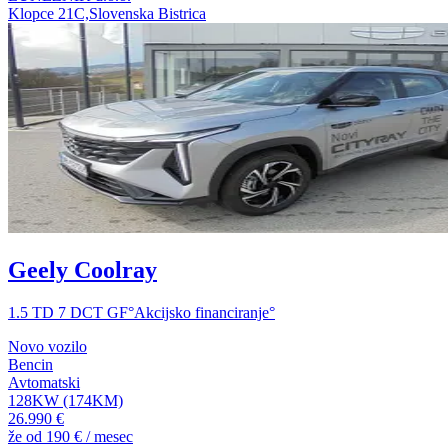
Klopce 21C,Slovenska Bistrica
Geely Coolray
1.5 TD 7 DCT GF°Akcijsko financiranje°
Novo vozilo
Bencin
Avtomatski
128KW (174KM)
26.990 €
že od
190 €
/ mesec