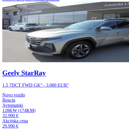
Geely StarRay
1.5 7DCT FWD GK° - 3.000 EUR°
Novo vozilo
Bencin
Avtomatski
128KW (174KM)
32.990 €
Akcijska cena
29.990 €