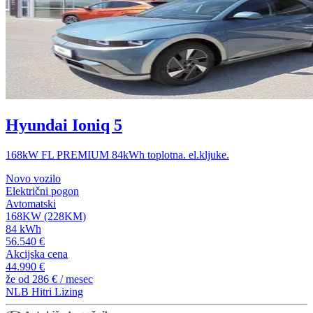
Hyundai Ioniq 5
168kW FL PREMIUM 84kWh toplotna. el.kljuke.
Novo vozilo
Električni pogon
Avtomatski
168KW (228KM)
84 kWh
56.540 €
Akcijska cena
44.990 €
že od
286 €
/ mesec
NLB Hitri Lizing