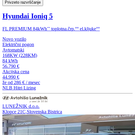
Privzeto razvrščanje
Hyundai Ioniq 5
FL PREMIUM 84kWh˘˘ toplotna.črp.°° el.kljuke°°
Novo vozilo
Električni pogon
Avtomatski
168KW (228KM)
84 kWh
56.790 €
Akcijska cena
44.990 €
že od
286 €
/ mesec
NLB Hitri Lizing
LUNEŽNIK d.o.o.
Klopce 21C,Slovenska Bistrica