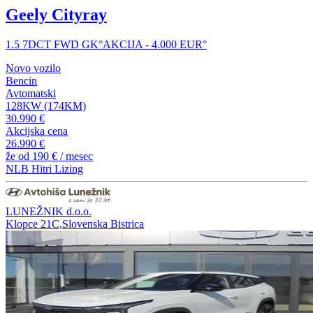
Geely Cityray
1.5 7DCT FWD GK°AKCIJA - 4.000 EUR°
Novo vozilo
Bencin
Avtomatski
128KW (174KM)
30.990 €
Akcijska cena
26.990 €
že od
190 €
/ mesec
NLB Hitri Lizing
LUNEŽNIK d.o.o.
Klopce 21C,Slovenska Bistrica