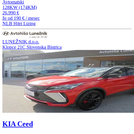
Avtomatski
128KW (174KM)
26.990 €
že od
190 €
/ mesec
NLB Hitri Lizing
LUNEŽNIK d.o.o.
Klopce 21C,Slovenska Bistrica
KIA Ceed