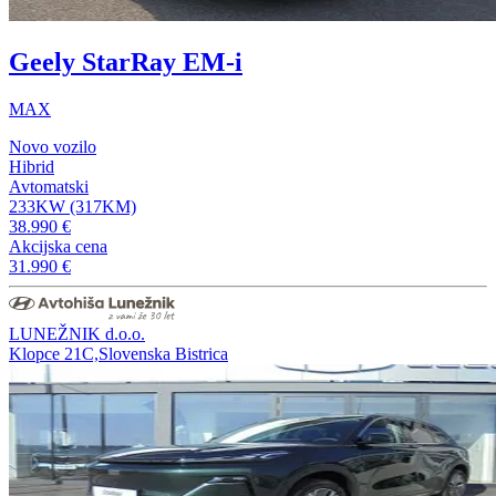
Geely StarRay EM-i
MAX
Novo vozilo
Hibrid
Avtomatski
233KW (317KM)
38.990 €
Akcijska cena
31.990 €
LUNEŽNIK d.o.o.
Klopce 21C,Slovenska Bistrica