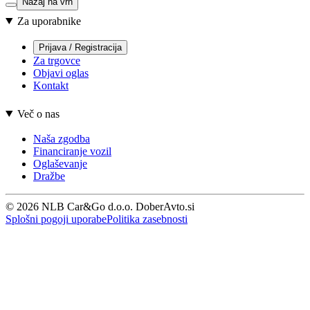
Nazaj na vrh
Za uporabnike
Prijava / Registracija
Za trgovce
Objavi oglas
Kontakt
Več o nas
Naša zgodba
Financiranje vozil
Oglaševanje
Dražbe
© 2026 NLB Car&Go d.o.o. DoberAvto.si
Splošni pogoji uporabe
Politika zasebnosti