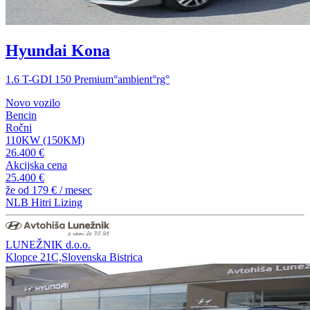
Hyundai Kona
1.6 T-GDI 150 Premium°ambient°rg°
Novo vozilo
Bencin
Ročni
110KW (150KM)
26.400 €
Akcijska cena
25.400 €
že od
179 €
/ mesec
NLB Hitri Lizing
LUNEŽNIK d.o.o.
Klopce 21C,Slovenska Bistrica