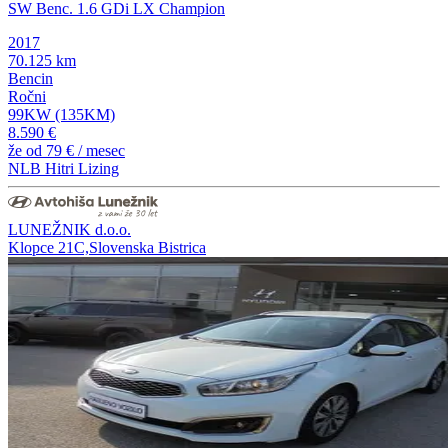
SW Benc. 1.6 GDi LX Champion
2017
70.125 km
Bencin
Ročni
99KW (135KM)
8.590 €
že od
79 €
/ mesec
NLB Hitri Lizing
LUNEŽNIK d.o.o.
Klopce 21C,Slovenska Bistrica