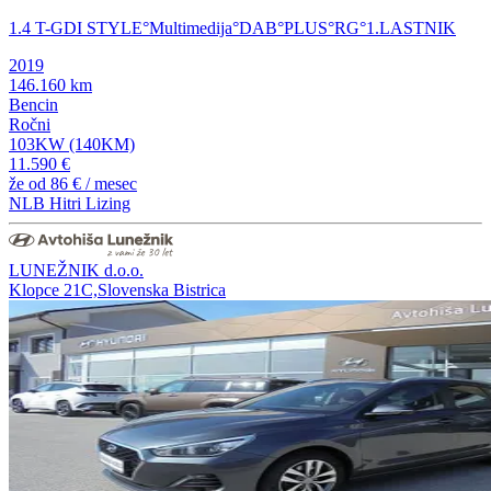
1.4 T-GDI STYLE°Multimedija°DAB°PLUS°RG°1.LASTNIK
2019
146.160 km
Bencin
Ročni
103KW (140KM)
11.590 €
že od
86 €
/ mesec
NLB Hitri Lizing
LUNEŽNIK d.o.o.
Klopce 21C,Slovenska Bistrica