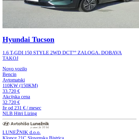
Hyundai Tucson
1.6 T-GDI 150 STYLE 2WD DCT°° ZALOGA. DOBAVA
TAKOJ
Novo vozilo
Bencin
Avtomatski
110KW (150KM)
33.720 €
Akcijska cena
32.720 €
že od
231 €
/ mesec
NLB Hitri Lizing
LUNEŽNIK d.o.o.
Klopce 21C,Slovenska Bistrica