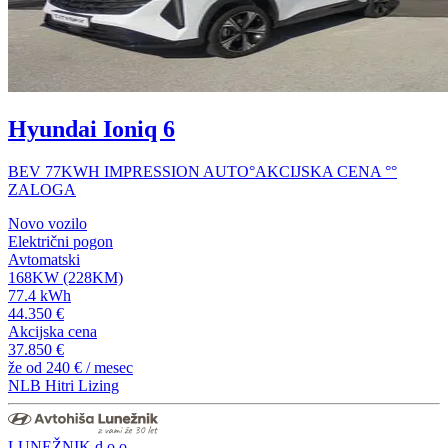
Hyundai Ioniq 6
BEV 77KWH IMPRESSION AUTO°AKCIJSKA CENA °°
ZALOGA
Novo vozilo
Električni pogon
Avtomatski
168KW (228KM)
77.4 kWh
44.350 €
Akcijska cena
37.850 €
že od
240 €
/ mesec
NLB Hitri Lizing
LUNEŽNIK d.o.o.