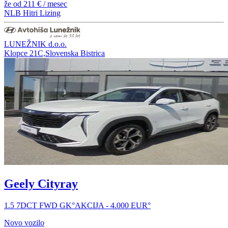
že od
211 €
/ mesec
NLB Hitri Lizing
LUNEŽNIK d.o.o.
Klopce 21C,Slovenska Bistrica
Geely Cityray
1.5 7DCT FWD GK°AKCIJA - 4.000 EUR°
Novo vozilo