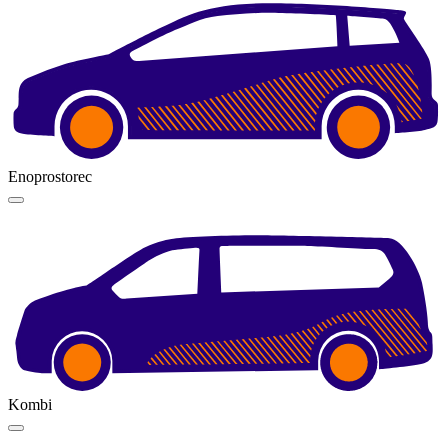
Enoprostorec
Kombi