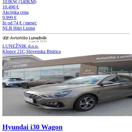
103KW (140KM)
10.490 €
Akcijska cena
9.999 €
že od
74 €
/ mesec
NLB Hitri Lizing
LUNEŽNIK d.o.o.
Klopce 21C,Slovenska Bistrica
Hyundai i30 Wagon