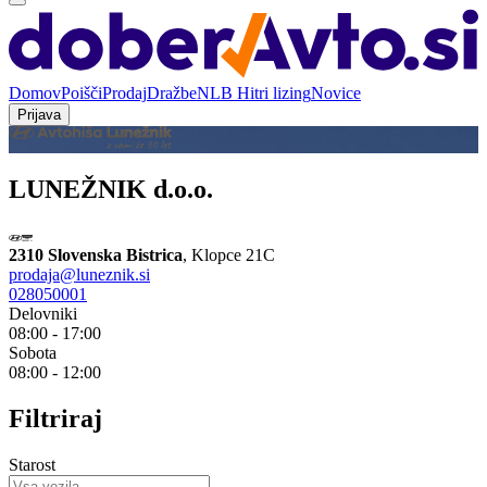
Domov
Poišči
Prodaj
Dražbe
NLB Hitri lizing
Novice
Prijava
LUNEŽNIK d.o.o.
2310 Slovenska Bistrica
,
Klopce 21C
prodaja@luneznik.si
028050001
Delovniki
08:00 - 17:00
Sobota
08:00 - 12:00
Filtriraj
Starost