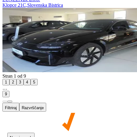
Klopce 21C,Slovenska Bistrica
Stran 1 od 9
1
2
3
4
5
…
9
Filtriraj
Razvrščanje