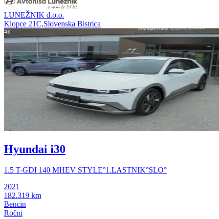
LUNEŽNIK d.o.o.
Klopce 21C,Slovenska Bistrica
Hyundai i30
1.5 T-GDI 140 MHEV STYLE°1.LASTNIK°SLO°
2021
182.319 km
Bencin
Ročni