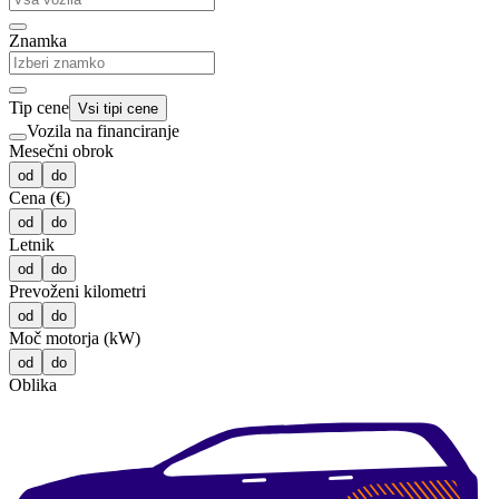
Znamka
Tip cene
Vsi tipi cene
Vozila na financiranje
Mesečni obrok
od
do
Cena (€)
od
do
Letnik
od
do
Prevoženi kilometri
od
do
Moč motorja (kW)
od
do
Oblika