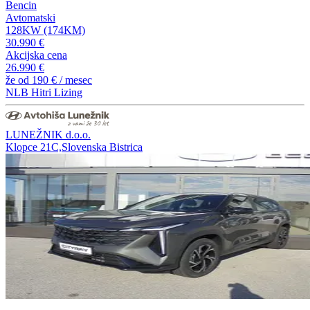
Bencin
Avtomatski
128KW (174KM)
30.990 €
Akcijska cena
26.990 €
že od
190 €
/ mesec
NLB Hitri Lizing
LUNEŽNIK d.o.o.
Klopce 21C,Slovenska Bistrica