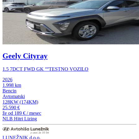
Geely Cityray
1.5 7DCT FWD GK °°TESTNO VOZILO
2026
1.998 km
Bencin
Avtomatski
128KW (174KM)
25.590 €
že od
189 €
/ mesec
NLB Hitri Lizing
LUNEŽNIK d.o.o.