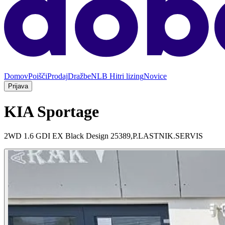
Domov
Poišči
Prodaj
Dražbe
NLB Hitri lizing
Novice
Prijava
KIA Sportage
2WD 1.6 GDI EX Black Design 25389,P.LASTNIK.SERVIS