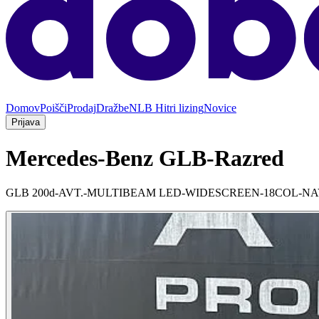
Domov
Poišči
Prodaj
Dražbe
NLB Hitri lizing
Novice
Prijava
Mercedes-Benz GLB-Razred
GLB 200d-AVT.-MULTIBEAM LED-WIDESCREEN-18COL-NA