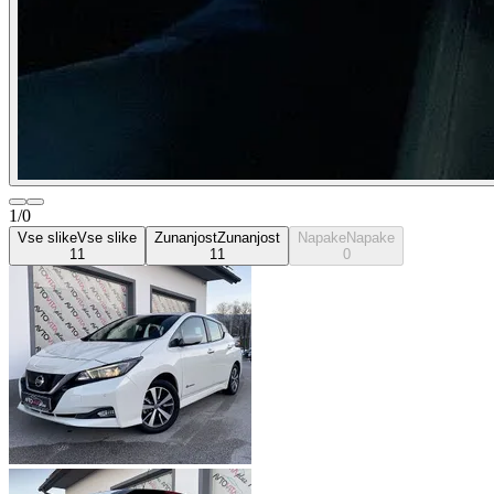
1/0
Vse slike
Vse slike
Zunanjost
Zunanjost
Napake
Napake
11
11
0