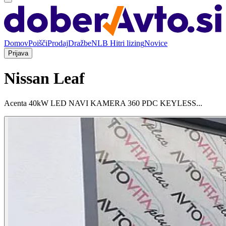
Domov
Poišči
Prodaj
Dražbe
NLB Hitri lizing
Novice
Prijava
Nissan Leaf
Acenta 40kW LED NAVI KAMERA 360 PDC KEYLESS...