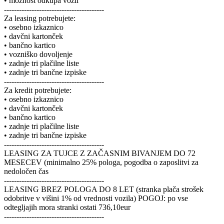
• možnost odkupa vozil
----------------------------------------
Za leasing potrebujete:
• osebno izkaznico
• davčni kartonček
• bančno kartico
• vozniško dovoljenje
• zadnje tri plačilne liste
• zadnje tri bančne izpiske
----------------------------------------
Za kredit potrebujete:
• osebno izkaznico
• davčni kartonček
• bančno kartico
• zadnje tri plačilne liste
• zadnje tri bančne izpiske
----------------------------------------
LEASING ZA TUJCE Z ZAČASNIM BIVANJEM DO 72
MESECEV (minimalno 25% pologa, pogodba o zaposlitvi za
nedoločen čas
----------------------------------------
LEASING BREZ POLOGA DO 8 LET (stranka plača strošek
odobritve v višini 1% od vrednosti vozila) POGOJ: po vse
odtegljajih mora stranki ostati 736,10eur
----------------------------------------