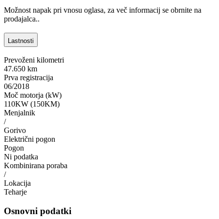
Možnost napak pri vnosu oglasa, za več informacij se obrnite na
prodajalca..
Lastnosti
Prevoženi kilometri
47.650 km
Prva registracija
06/2018
Moč motorja (kW)
110KW (150KM)
Menjalnik
/
Gorivo
Električni pogon
Pogon
Ni podatka
Kombinirana poraba
/
Lokacija
Teharje
Osnovni podatki