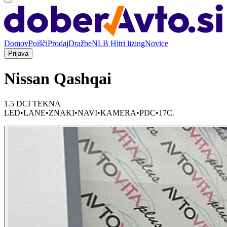
Domov
Poišči
Prodaj
Dražbe
NLB Hitri lizing
Novice
Prijava
Nissan Qashqai
1.5 DCI TEKNA
LED•LANE•ZNAKI•NAVI•KAMERA•PDC•17C.