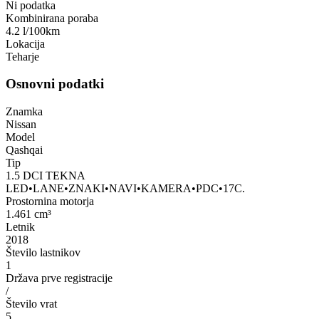
Ni podatka
Kombinirana poraba
4.2 l/100km
Lokacija
Teharje
Osnovni podatki
Znamka
Nissan
Model
Qashqai
Tip
1.5 DCI TEKNA
LED•LANE•ZNAKI•NAVI•KAMERA•PDC•17C.
Prostornina motorja
1.461 cm³
Letnik
2018
Število lastnikov
1
Država prve registracije
/
Število vrat
5