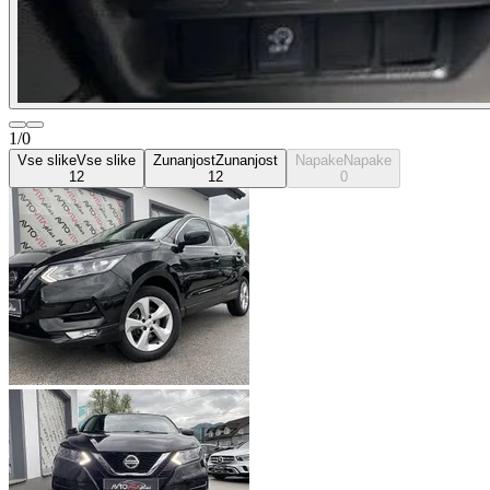
1/0
Vse slike
Vse slike
Zunanjost
Zunanjost
Napake
Napake
12
12
0