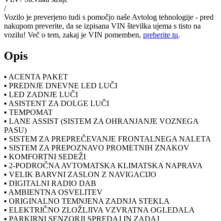
/
Vozilo je preverjeno tudi s pomočjo naše Avtolog tehnologije - pred
nakupom preverite, da se izpisana VIN številka ujema s tisto na
vozilu! Več o tem, zakaj je VIN pomemben,
preberite tu
.
Opis
▪️ ACENTA PAKET
▪️ PREDNJE DNEVNE LED LUČI
▪️ LED ZADNJE LUČI
▪️ ASISTENT ZA DOLGE LUČI
▪️ TEMPOMAT
▪️ LANE ASSIST (SISTEM ZA OHRANJANJE VOZNEGA
PASU)
▪️ SISTEM ZA PREPREČEVANJE FRONTALNEGA NALETA
▪️ SISTEM ZA PREPOZNAVO PROMETNIH ZNAKOV
▪️ KOMFORTNI SEDEŽI
▪️ 2-PODROČNA AVTOMATSKA KLIMATSKA NAPRAVA
▪️ VELIK BARVNI ZASLON Z NAVIGACIJO
▪️ DIGITALNI RADIO DAB
▪️ AMBIENTNA OSVELITEV
▪️ ORIGINALNO TEMNJENA ZADNJA STEKLA
▪️ ELEKTRIČNO ZLOŽLJIVA VZVRATNA OGLEDALA
▪️ PARKIRNI SENZORJI SPREDAJ IN ZADAJ