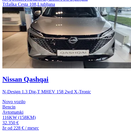
Tržaška Cesta 108,Ljubljana
Nissan Qashqai
N-Design 1.3 Dig-T MHEV 158 2wd X-Tronic
Novo vozilo
Bencin
Avtomatski
116KW (158KM)
32.350 €
že od
228 €
/ mesec