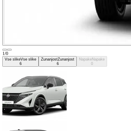
1/0
Vse slike
Vse slike
Zunanjost
Zunanjost
Napake
Napake
6
6
0