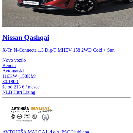
Nissan Qashqai
X-Tr. N-Connecta 1.3 Dig-T MHEV 158 2WD Cold + Sun
Novo vozilo
Bencin
Avtomatski
116KW (158KM)
30.180 €
že od
213 €
/ mesec
NLB Hitri Lizing
AVTOHIŠA MALGAJ, d.o.o. PSC Ljubljana