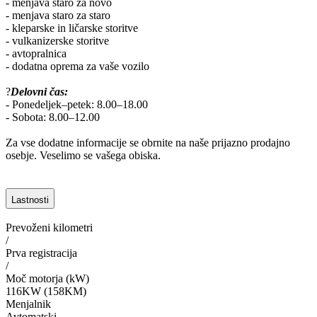
- menjava staro za novo
- menjava staro za staro
- kleparske in ličarske storitve
- vulkanizerske storitve
- avtopralnica
- dodatna oprema za vaše vozilo
?
Delovni čas:
- Ponedeljek–petek: 8.00–18.00
- Sobota: 8.00–12.00
Za vse dodatne informacije se obrnite na naše prijazno prodajno
osebje. Veselimo se vašega obiska.
Lastnosti
Prevoženi kilometri
/
Prva registracija
/
Moč motorja (kW)
116KW (158KM)
Menjalnik
Avtomatski