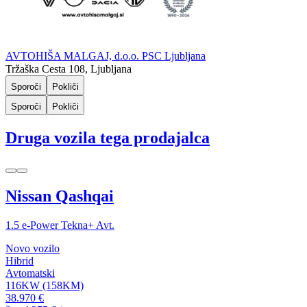
AVTOHIŠA MALGAJ, d.o.o. PSC Ljubljana
Tržaška Cesta 108, Ljubljana
Sporoči
Pokliči
Sporoči
Pokliči
Druga vozila tega prodajalca
Nissan Qashqai
1.5 e-Power Tekna+ Avt.
Novo vozilo
Hibrid
Avtomatski
116KW (158KM)
38.970 €