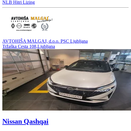
NLB Hitri Lizing
AVTOHIŠA MALGAJ, d.o.o. PSC Ljubljana
Tržaška Cesta 108,Ljubljana
Nissan Qashqai