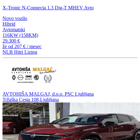
X-Tronic N-Connecta 1.3 Dig-T MHEV Avto
Novo vozilo
Hibrid
Avtomatski
116KW (158KM)
29.300 €
že od
207 €
/ mesec
NLB Hitri Lizing
AVTOHIŠA MALGAJ, d.o.o. PSC Ljubljana
Tržaška Cesta 108,Ljubljana