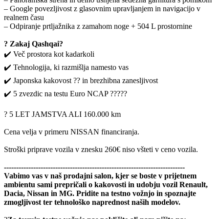
– Google povezljivost z glasovnim upravljanjem in navigacijo v
realnem času
– Odpiranje prtljažnika z zamahom noge + 504 L prostornine
? Zakaj Qashqai?
✔️ Več prostora kot kadarkoli
✔️ Tehnologija, ki razmišlja namesto vas
✔️ Japonska kakovost ?? in brezhibna zanesljivost
✔️ 5 zvezdic na testu Euro NCAP ?????
?️ 5 LET JAMSTVA ALI 160.000 km
Cena velja v primeru NISSAN financiranja.
Stroški priprave vozila v znesku 260€ niso všteti v ceno vozila.
--------------------------------------------------------------------------
Vabimo vas v naš prodajni salon, kjer se boste v prijetnem
ambientu sami prepričali o kakovosti in udobju vozil Renault,
Dacia, Nissan in MG. Pridite na testno vožnjo in spoznajte
zmogljivost ter tehnološko naprednost naših modelov.