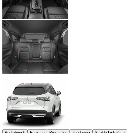
Podrobnosti
Funkcije
Prodajalec
Zgodovina
Stroški lastništva