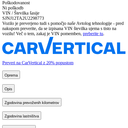
Poškodovanost
Ni poškodb
VIN / Številka šasije
SJNJ12TA2U2298773
Vozilo je preverjeno tudi s pomočjo naše Avtolog tehnologije - pred
nakupom preverite, da se izpisana VIN številka ujema s tisto na
vozilu! Več o tem, zakaj je VIN pomemben,
preberite tu
.
Preveri na CarVertical z 20% popustom
Oprema
Opis
Zgodovina prevoženih kilometrov
Zgodovina lastništva