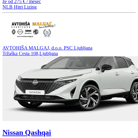
že od
275 €
/ mesec
NLB Hitri Lizing
AVTOHIŠA MALGAJ, d.o.o. PSC Ljubljana
Tržaška Cesta 108,Ljubljana
Nissan Qashqai