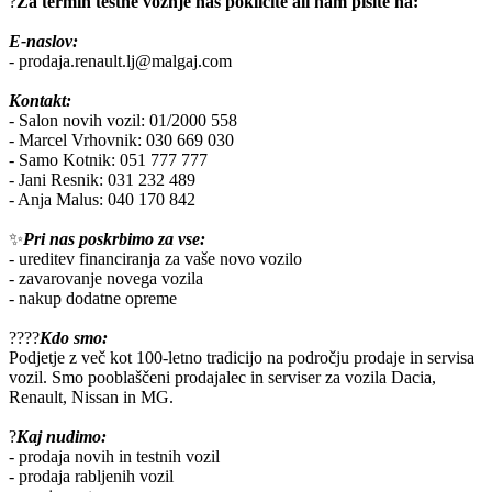
?
Za termin testne vožnje nas pokličite ali nam pišite na:
E-naslov:
- prodaja.renault.lj@malgaj.com
Kontakt:
- Salon novih vozil: 01/2000 558
- Marcel Vrhovnik: 030 669 030
- Samo Kotnik: 051 777 777
- Jani Resnik: 031 232 489
- Anja Malus: 040 170 842
✨
Pri nas poskrbimo za vse:
- ureditev financiranja za vaše novo vozilo
- zavarovanje novega vozila
- nakup dodatne opreme
?‍?‍?‍?
Kdo smo:
Podjetje z več kot 100-letno tradicijo na področju prodaje in servisa
vozil. Smo pooblaščeni prodajalec in serviser za vozila Dacia,
Renault, Nissan in MG.
?
Kaj nudimo:
- prodaja novih in testnih vozil
- prodaja rabljenih vozil