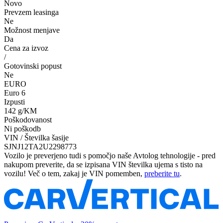
Novo
Prevzem leasinga
Ne
Možnost menjave
Da
Cena za izvoz
/
Gotovinski popust
Ne
EURO
Euro 6
Izpusti
142 g/KM
Poškodovanost
Ni poškodb
VIN / Številka šasije
SJNJ12TA2U2298773
Vozilo je preverjeno tudi s pomočjo naše Avtolog tehnologije - pred
nakupom preverite, da se izpisana VIN številka ujema s tisto na
vozilu! Več o tem, zakaj je VIN pomemben,
preberite tu
.