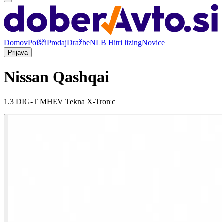
Domov
Poišči
Prodaj
Dražbe
NLB Hitri lizing
Novice
Prijava
Nissan Qashqai
1.3 DIG-T MHEV Tekna X-Tronic