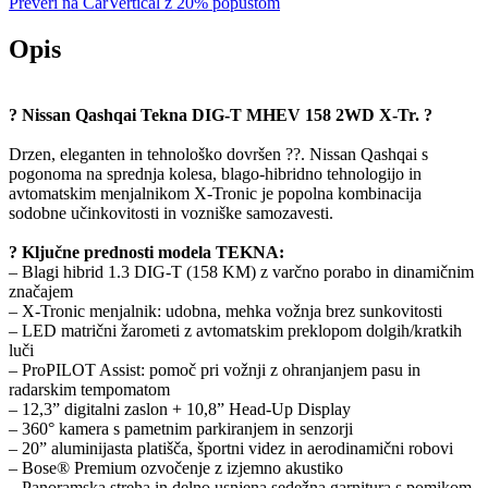
Preveri na CarVertical z 20% popustom
Opis
? Nissan Qashqai Tekna DIG-T MHEV 158 2WD X-Tr. ?
Drzen, eleganten in tehnološko dovršen ??. Nissan Qashqai s
pogonoma na sprednja kolesa, blago-hibridno tehnologijo in
avtomatskim menjalnikom X-Tronic je popolna kombinacija
sodobne učinkovitosti in vozniške samozavesti.
? Ključne prednosti modela TEKNA:
– Blagi hibrid 1.3 DIG-T (158 KM) z varčno porabo in dinamičnim
značajem
– X-Tronic menjalnik: udobna, mehka vožnja brez sunkovitosti
– LED matrični žarometi z avtomatskim preklopom dolgih/kratkih
luči
– ProPILOT Assist: pomoč pri vožnji z ohranjanjem pasu in
radarskim tempomatom
– 12,3” digitalni zaslon + 10,8” Head-Up Display
– 360° kamera s pametnim parkiranjem in senzorji
– 20” aluminijasta platišča, športni videz in aerodinamični robovi
– Bose® Premium ozvočenje z izjemno akustiko
– Panoramska streha in delno usnjena sedežna garnitura s pomikom