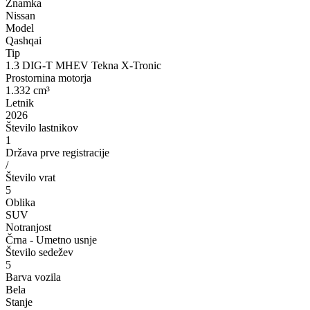
Znamka
Nissan
Model
Qashqai
Tip
1.3 DIG-T MHEV Tekna X-Tronic
Prostornina motorja
1.332 cm³
Letnik
2026
Število lastnikov
1
Država prve registracije
/
Število vrat
5
Oblika
SUV
Notranjost
Črna - Umetno usnje
Število sedežev
5
Barva vozila
Bela
Stanje