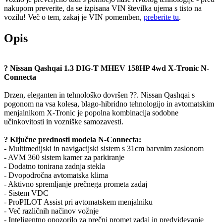
nakupom preverite, da se izpisana VIN številka ujema s tisto na
vozilu! Več o tem, zakaj je VIN pomemben,
preberite tu
.
Opis
? Nissan Qashqai 1.3 DIG-T MHEV 158HP 4wd X-Tronic N-
Connecta
Drzen, eleganten in tehnološko dovršen ??. Nissan Qashqai s
pogonom na vsa kolesa, blago-hibridno tehnologijo in avtomatskim
menjalnikom X-Tronic je popolna kombinacija sodobne
učinkovitosti in vozniške samozavesti.
? Ključne prednosti modela N-Connecta:
- Multimedijski in navigacijski sistem s 31cm barvnim zaslonom
- AVM 360 sistem kamer za parkiranje
- Dodatno tonirana zadnja stekla
- Dvopodročna avtomatska klima
- Aktivno spremljanje prečnega prometa zadaj
- Sistem VDC
- ProPILOT Assist pri avtomatskem menjalniku
- Več različnih načinov vožnje
- Inteligentno opozorilo za prečni promet zadaj in predvidevanje