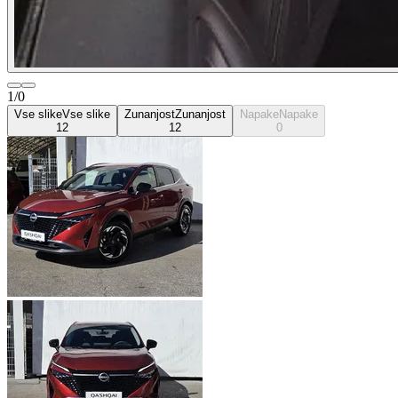
1/0
Vse slike
Vse slike
Zunanjost
Zunanjost
Napake
Napake
12
12
0