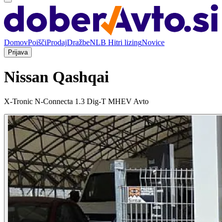
Domov
Poišči
Prodaj
Dražbe
NLB Hitri lizing
Novice
Prijava
Nissan Qashqai
X-Tronic N-Connecta 1.3 Dig-T MHEV Avto