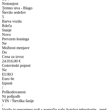
Notranjost
Temno siva - Blago
Število sedežev
5
Barva vozila
Rdeča
Stanje
Novo
Prevzem leasinga
Ne
Možnost menjave
Da
Cena za izvoz
24.016,00 €
Gotovinski popust
Ne
EURO
Euro 6e
Izpusti
/
Poškodovanost
Ni poškodb
VIN / Številka šasije
/
Vozilo je preverjeno tudi s pomočjo naše Avtolog tehnologije - pred