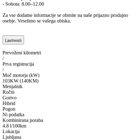
- Sobota: 8.00–12.00
Za vse dodatne informacije se obrnite na naše prijazno prodajno
osebje. Veselimo se vašega obiska.
Lastnosti
Prevoženi kilometri
/
Prva registracija
/
Moč motorja (kW)
103KW (140KM)
Menjalnik
Ročni
Gorivo
Hibrid
Pogon
Ni podatka
Kombinirana poraba
4.8 l/100km
Lokacija
Ljubljana