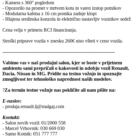
- Kamera s 360° pogledom
- Opozorilo na promet v mrtvem kotu in varen izstop potnikov
- Modularna kabina z 16 cm pomika zadnje klopi
- Hlajena sredinska konzola in električno nastavljiv voznikov sedež
Cena velja v primeru RCI financiranja.
Stroški priprave vozila v znesku 260€ niso všteti v ceno vozila.
--------------------------------------------------------------------------
Vabimo vas v naš prodajni salon, kjer se boste v prijetnem
ambientu sami prepričali o kakovosti in udobju vozil Renault,
Dacia, Nissan in MG. Pridite na testno vožnjo in spoznajte
zmogljivost ter tehnološko naprednost naših modelov.
?
Za termin testne vožnje nas pokličite ali nam pišite na:
E-naslov:
- prodaja.renault.lj@malgaj.com
Kontakt:
- Salon novih vozil: 01/2000 558
- Marcel Vrhovnik: 030 669 030
- Samo Kotnik: 051 777 777