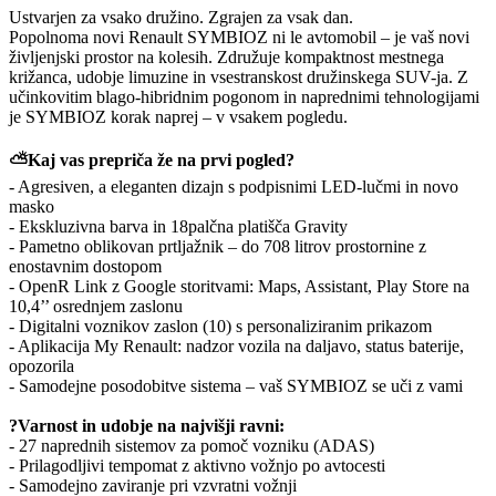
Ustvarjen za vsako družino. Zgrajen za vsak dan.
Popolnoma novi Renault SYMBIOZ ni le avtomobil – je vaš novi
življenjski prostor na kolesih. Združuje kompaktnost mestnega
križanca, udobje limuzine in vsestranskost družinskega SUV-ja. Z
učinkovitim blago-hibridnim pogonom in naprednimi tehnologijami
je SYMBIOZ korak naprej – v vsakem pogledu.
⛅Kaj vas prepriča že na prvi pogled?
- Agresiven, a eleganten dizajn s podpisnimi LED-lučmi in novo
masko
- Ekskluzivna barva in 18palčna platišča Gravity
- Pametno oblikovan prtljažnik – do 708 litrov prostornine z
enostavnim dostopom
- OpenR Link z Google storitvami: Maps, Assistant, Play Store na
10,4’’ osrednjem zaslonu
- Digitalni voznikov zaslon (10) s personaliziranim prikazom
- Aplikacija My Renault: nadzor vozila na daljavo, status baterije,
opozorila
- Samodejne posodobitve sistema – vaš SYMBIOZ se uči z vami
?Varnost in udobje na najvišji ravni:
- 27 naprednih sistemov za pomoč vozniku (ADAS)
- Prilagodljivi tempomat z aktivno vožnjo po avtocesti
- Samodejno zaviranje pri vzvratni vožnji