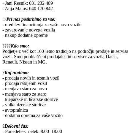
- Jani Resnik: 031 232 489
- Anja Malus: 040 170 842
✨
Pri nas poskrbimo za vse:
- ureditev financiranja za vaše novo vozilo
- zavarovanje novega vozila
- nakup dodatne opreme
?‍?‍?‍?
Kdo smo:
Podjetje z več kot 100-letno tradicijo na področju prodaje in servisa
vozil. Smo pooblaščeni prodajalec in serviser za vozila Dacia,
Renault, Nissan in MG.
?
Kaj nudimo:
- prodaja novih in testnih vozil
- prodaja rabljenih vozil
- menjava staro za novo
- menjava staro za staro
- kleparske in ličarske storitve
- vulkanizerske storitve
- avtopralnica
- dodatna oprema za vaše vozilo
?
Delovni čas:
- Ponedeljek–petek: 8.00–18.00