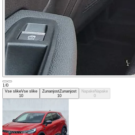
1/0
Vse slike
Vse slike
Zunanjost
Zunanjost
Napake
Napake
10
10
0