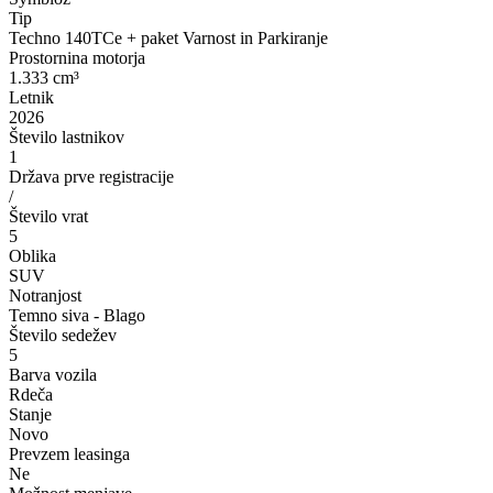
Tip
Techno 140TCe + paket Varnost in Parkiranje
Prostornina motorja
1.333 cm³
Letnik
2026
Število lastnikov
1
Država prve registracije
/
Število vrat
5
Oblika
SUV
Notranjost
Temno siva - Blago
Število sedežev
5
Barva vozila
Rdeča
Stanje
Novo
Prevzem leasinga
Ne