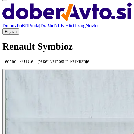
Domov
Poišči
Prodaj
Dražbe
NLB Hitri lizing
Novice
Prijava
Renault Symbioz
Techno 140TCe + paket Varnost in Parkiranje