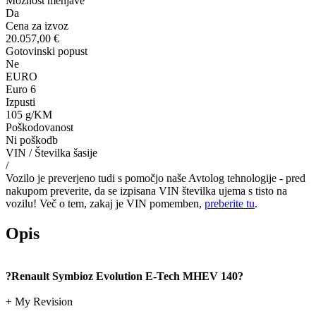
Možnost menjave
Da
Cena za izvoz
20.057,00 €
Gotovinski popust
Ne
EURO
Euro 6
Izpusti
105 g/KM
Poškodovanost
Ni poškodb
VIN / Številka šasije
/
Vozilo je preverjeno tudi s pomočjo naše Avtolog tehnologije - pred
nakupom preverite, da se izpisana VIN številka ujema s tisto na
vozilu! Več o tem, zakaj je VIN pomemben,
preberite tu
.
Opis
?Renault Symbioz Evolution E-Tech MHEV 140?
+ My Revision