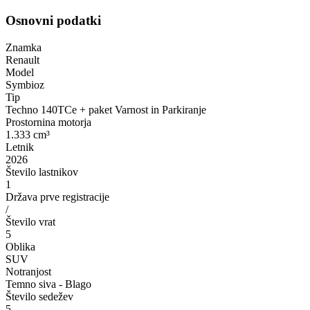
Osnovni podatki
Znamka
Renault
Model
Symbioz
Tip
Techno 140TCe + paket Varnost in Parkiranje
Prostornina motorja
1.333 cm³
Letnik
2026
Število lastnikov
1
Država prve registracije
/
Število vrat
5
Oblika
SUV
Notranjost
Temno siva - Blago
Število sedežev
5