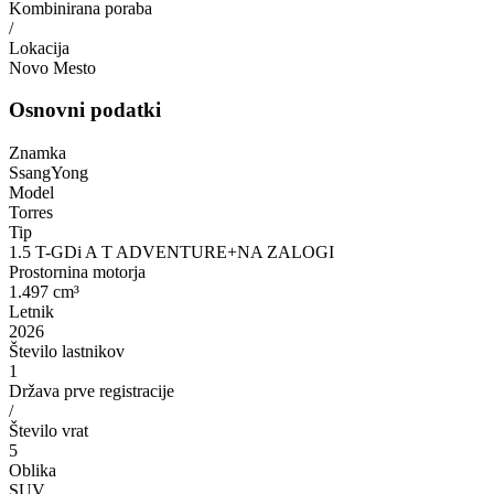
Kombinirana poraba
/
Lokacija
Novo Mesto
Osnovni podatki
Znamka
SsangYong
Model
Torres
Tip
1.5 T-GDi A T ADVENTURE+NA ZALOGI
Prostornina motorja
1.497 cm³
Letnik
2026
Število lastnikov
1
Država prve registracije
/
Število vrat
5
Oblika
SUV