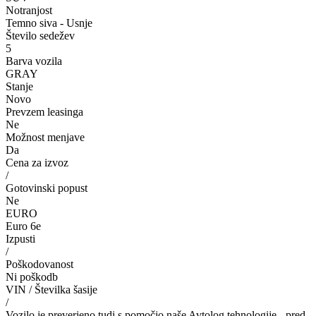
Notranjost
Temno siva - Usnje
Število sedežev
5
Barva vozila
GRAY
Stanje
Novo
Prevzem leasinga
Ne
Možnost menjave
Da
Cena za izvoz
/
Gotovinski popust
Ne
EURO
Euro 6e
Izpusti
/
Poškodovanost
Ni poškodb
VIN / Številka šasije
/
Vozilo je preverjeno tudi s pomočjo naše Avtolog tehnologije - pred