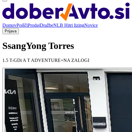
Domov
Poišči
Prodaj
Dražbe
NLB Hitri lizing
Novice
Prijava
SsangYong Torres
1.5 T-GDi A T ADVENTURE+NA ZALOGI