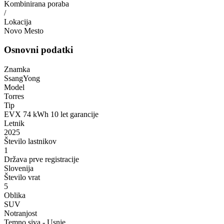
Kombinirana poraba
/
Lokacija
Novo Mesto
Osnovni podatki
Znamka
SsangYong
Model
Torres
Tip
EVX 74 kWh 10 let garancije
Letnik
2025
Število lastnikov
1
Država prve registracije
Slovenija
Število vrat
5
Oblika
SUV
Notranjost
Temno siva - Usnje