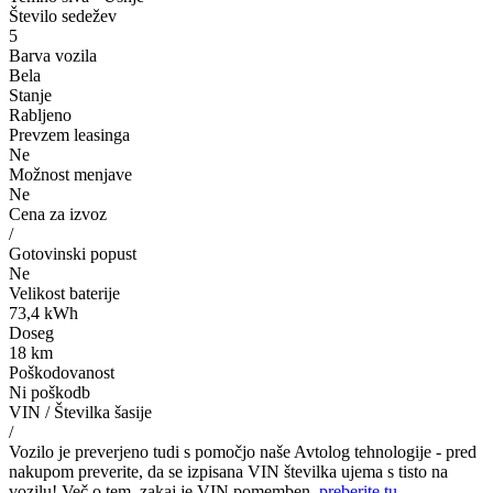
Število sedežev
5
Barva vozila
Bela
Stanje
Rabljeno
Prevzem leasinga
Ne
Možnost menjave
Ne
Cena za izvoz
/
Gotovinski popust
Ne
Velikost baterije
73,4 kWh
Doseg
18 km
Poškodovanost
Ni poškodb
VIN / Številka šasije
/
Vozilo je preverjeno tudi s pomočjo naše Avtolog tehnologije - pred
nakupom preverite, da se izpisana VIN številka ujema s tisto na
vozilu! Več o tem, zakaj je VIN pomemben,
preberite tu
.