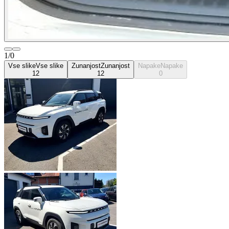
1/0
Vse slike
Vse slike
Zunanjost
Zunanjost
Napake
Napake
12
12
0