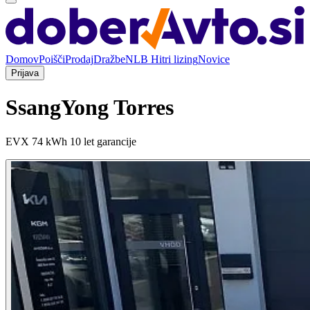
Domov
Poišči
Prodaj
Dražbe
NLB Hitri lizing
Novice
Prijava
SsangYong Torres
EVX 74 kWh 10 let garancije