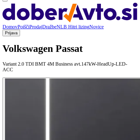
Domov
Poišči
Prodaj
Dražbe
NLB Hitri lizing
Novice
Prijava
Volkswagen Passat
Variant 2.0 TDI BMT 4M Business avt.147kW-HeadUp-LED-
ACC