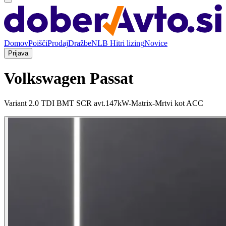
Domov
Poišči
Prodaj
Dražbe
NLB Hitri lizing
Novice
Prijava
Volkswagen Passat
Variant 2.0 TDI BMT SCR avt.147kW-Matrix-Mrtvi kot ACC