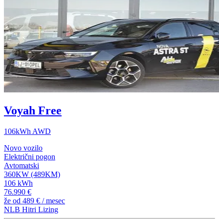
Voyah Free
106kWh AWD
Novo vozilo
Električni pogon
Avtomatski
360KW (489KM)
106 kWh
76.990 €
že od
489 €
/ mesec
NLB Hitri Lizing