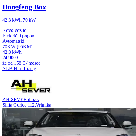
Dongfeng Box
42.3 kWh 70 kW
Novo vozilo
Električni pogon
Avtomatski
70KW (95KM)
42.3 kWh
24.900 €
že od
158 €
/ mesec
NLB Hitri Lizing
AH SEVER d.o.o.
Sinja Gorica 112,Vrhnika