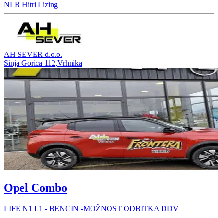
NLB Hitri Lizing
AH SEVER d.o.o.
Sinja Gorica 112,Vrhnika
Opel Combo
LIFE N1 L1 - BENCIN -MOŽNOST ODBITKA DDV