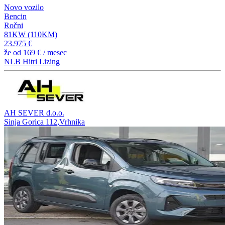
Novo vozilo
Bencin
Ročni
81KW (110KM)
23.975 €
že od
169 €
/ mesec
NLB Hitri Lizing
AH SEVER d.o.o.
Sinja Gorica 112,Vrhnika