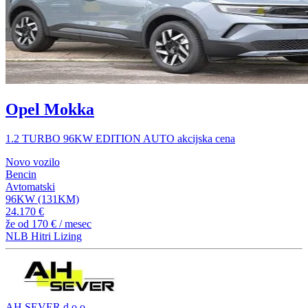
Opel Mokka
1.2 TURBO 96KW EDITION AUTO akcijska cena
Novo vozilo
Bencin
Avtomatski
96KW (131KM)
24.170 €
že od
170 €
/ mesec
NLB Hitri Lizing
AH SEVER d.o.o.