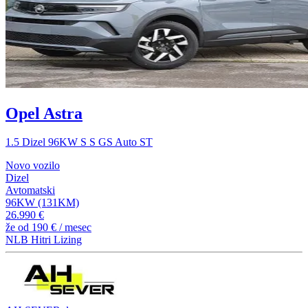
Opel Astra
1.5 Dizel 96KW S S GS Auto ST
Novo vozilo
Dizel
Avtomatski
96KW (131KM)
26.990 €
že od
190 €
/ mesec
NLB Hitri Lizing