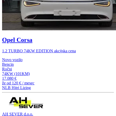
Opel Corsa
1.2 TURBO 74KW EDITION akcijska cena
Novo vozilo
Bencin
Ročni
74KW (101KM)
17.080 €
že od
120 €
/ mesec
NLB Hitri Lizing
AH SEVER d.o.o.