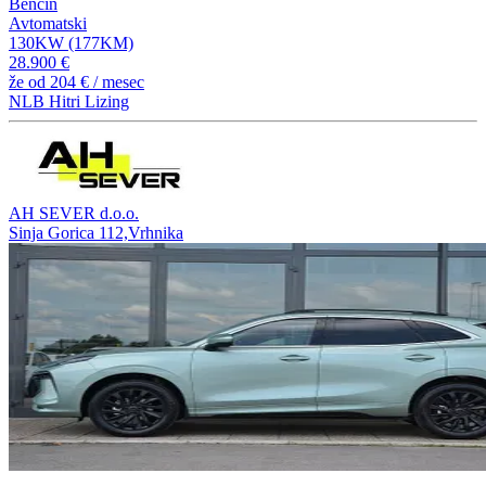
Bencin
Avtomatski
130KW (177KM)
28.900 €
že od
204 €
/ mesec
NLB Hitri Lizing
AH SEVER d.o.o.
Sinja Gorica 112,Vrhnika