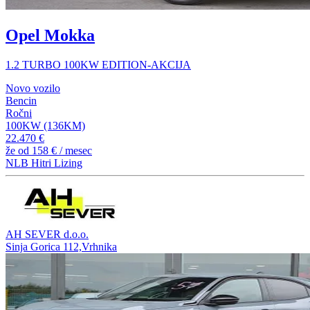
Opel Mokka
1.2 TURBO 100KW EDITION-AKCIJA
Novo vozilo
Bencin
Ročni
100KW (136KM)
22.470 €
že od
158 €
/ mesec
NLB Hitri Lizing
AH SEVER d.o.o.
Sinja Gorica 112,Vrhnika