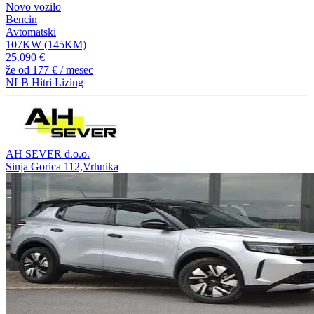
Novo vozilo
Bencin
Avtomatski
107KW (145KM)
25.090 €
že od
177 €
/ mesec
NLB Hitri Lizing
AH SEVER d.o.o.
Sinja Gorica 112,Vrhnika