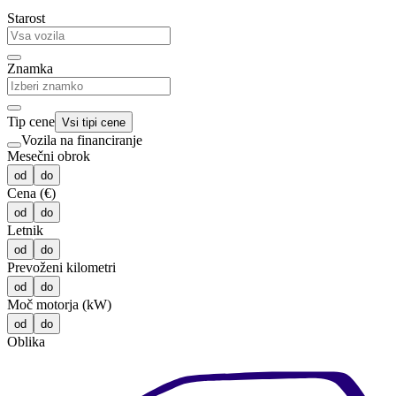
Starost
Znamka
Tip cene
Vsi tipi cene
Vozila na financiranje
Mesečni obrok
od
do
Cena (€)
od
do
Letnik
od
do
Prevoženi kilometri
od
do
Moč motorja (kW)
od
do
Oblika