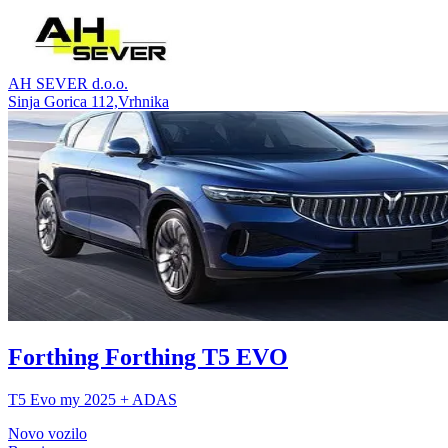
AH SEVER d.o.o.
Sinja Gorica 112,Vrhnika
Forthing Forthing T5 EVO
T5 Evo my 2025 + ADAS
Novo vozilo