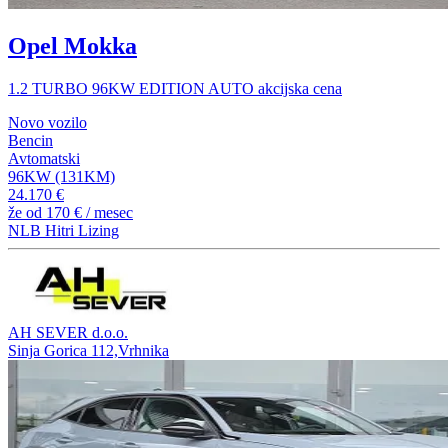
Opel Mokka
1.2 TURBO 96KW EDITION AUTO akcijska cena
Novo vozilo
Bencin
Avtomatski
96KW (131KM)
24.170 €
že od
170 €
/ mesec
NLB Hitri Lizing
AH SEVER d.o.o.
Sinja Gorica 112,Vrhnika