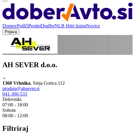
Domov
Poišči
Prodaj
Dražbe
NLB Hitri lizing
Novice
Prijava
AH SEVER d.o.o.
1360 Vrhnika
,
Sinja Gorica 112
prodaja@ahsever.si
041-300-533
Delovniki
07:00 - 18:00
Sobota
08:00 - 12:00
Filtriraj