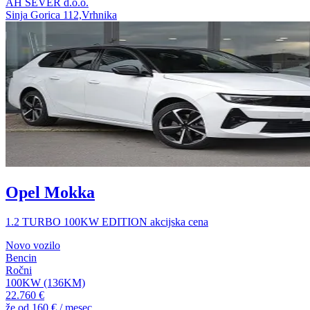
AH SEVER d.o.o.
Sinja Gorica 112,Vrhnika
Opel Mokka
1.2 TURBO 100KW EDITION akcijska cena
Novo vozilo
Bencin
Ročni
100KW (136KM)
22.760 €
že od
160 €
/ mesec