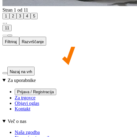
Stran 1 od 11
1
2
3
4
5
…
11
Filtriraj
Razvrščanje
Nazaj na vrh
Za uporabnike
Prijava / Registracija
Za trgovce
Objavi oglas
Kontakt
Več o nas
Naša zgodba