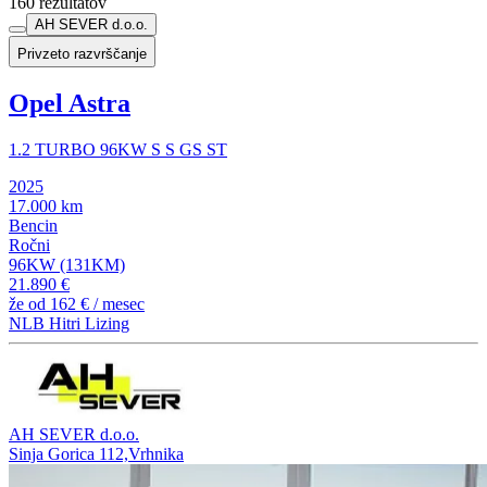
160 rezultatov
AH SEVER d.o.o.
Privzeto razvrščanje
Opel Astra
1.2 TURBO 96KW S S GS ST
2025
17.000 km
Bencin
Ročni
96KW (131KM)
21.890 €
že od
162 €
/ mesec
NLB Hitri Lizing
AH SEVER d.o.o.
Sinja Gorica 112,Vrhnika