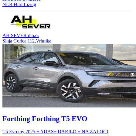
NLB Hitri Lizing
AH SEVER d.o.o.
Sinja Gorica 112,Vrhnika
Forthing Forthing T5 EVO
T5 Evo my 2025 + ADAS+ DARILO + NA ZALOGI