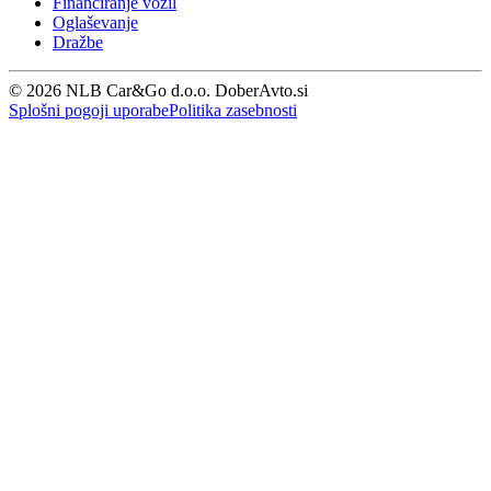
Financiranje vozil
Oglaševanje
Dražbe
© 2026 NLB Car&Go d.o.o. DoberAvto.si
Splošni pogoji uporabe
Politika zasebnosti