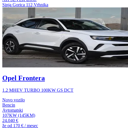
Sinja Gorica 112,Vrhnika
Opel Frontera
1.2 MHEV TURBO 100KW GS DCT
Novo vozilo
Bencin
Avtomatski
107KW (145KM)
24.040 €
že od
170 €
/ mesec