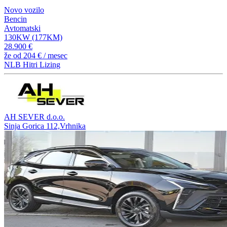
Novo vozilo
Bencin
Avtomatski
130KW (177KM)
28.900 €
že od
204 €
/ mesec
NLB Hitri Lizing
AH SEVER d.o.o.
Sinja Gorica 112,Vrhnika