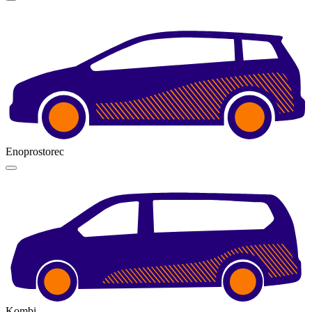
Enoprostorec
Kombi