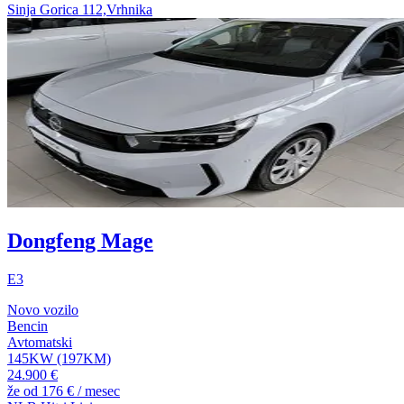
Sinja Gorica 112,Vrhnika
Dongfeng Mage
E3
Novo vozilo
Bencin
Avtomatski
145KW (197KM)
24.900 €
že od
176 €
/ mesec