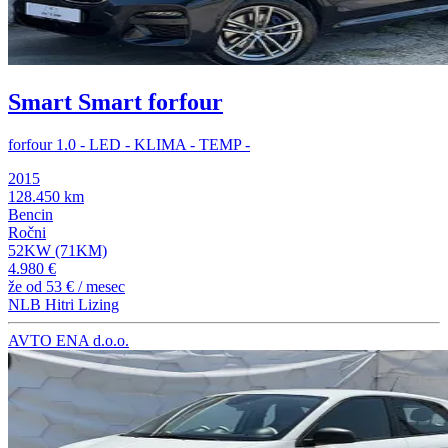
Smart Smart forfour
forfour 1.0 - LED - KLIMA - TEMP -
2015
128.450 km
Bencin
Ročni
52KW (71KM)
4.980 €
že od
53 €
/ mesec
NLB Hitri Lizing
AVTO ENA d.o.o.