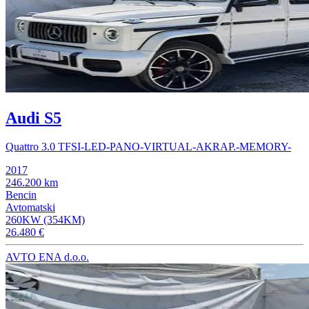
Audi S5
Quattro 3.0 TFSI-LED-PANO-VIRTUAL-AKRAP.-MEMORY-
2017
246.200 km
Bencin
Avtomatski
260KW (354KM)
26.480 €
AVTO ENA d.o.o.