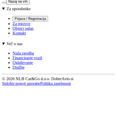
Nazaj na vrh
Za uporabnike
Prijava / Registracija
Za trgovce
Objavi oglas
Kontakt
Več o nas
Naša zgodba
Financiranje vozil
Oglaševanje
Dražbe
© 2026 NLB Car&Go d.o.o. DoberAvto.si
Splošni pogoji uporabe
Politika zasebnosti