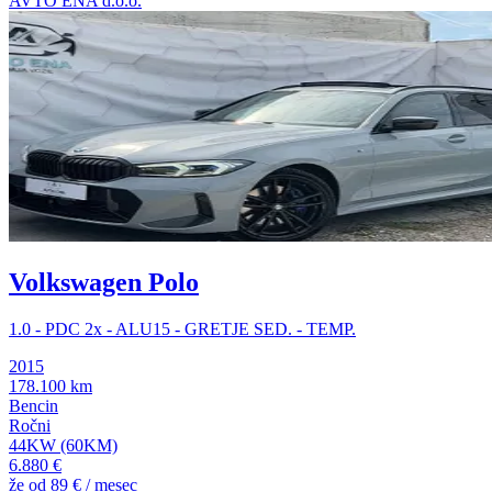
AVTO ENA d.o.o.
Volkswagen Polo
1.0 - PDC 2x - ALU15 - GRETJE SED. - TEMP.
2015
178.100 km
Bencin
Ročni
44KW (60KM)
6.880 €
že od
89 €
/ mesec