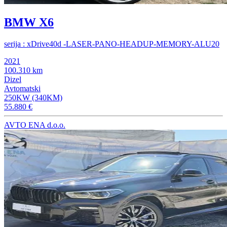
BMW X6
serija : xDrive40d -LASER-PANO-HEADUP-MEMORY-ALU20
2021
100.310 km
Dizel
Avtomatski
250KW (340KM)
55.880 €
AVTO ENA d.o.o.