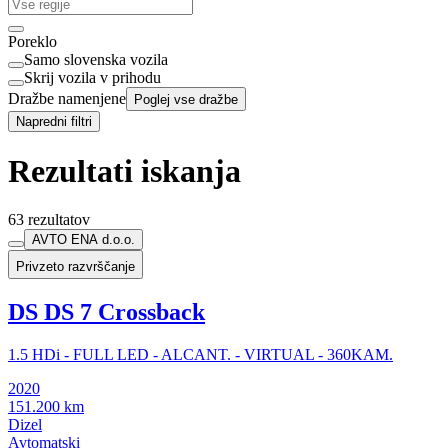
Poreklo
Samo slovenska vozila
Skrij vozila v prihodu
Dražbe namenjene
Poglej vse dražbe
Napredni filtri
Rezultati iskanja
63 rezultatov
AVTO ENA d.o.o.
Privzeto razvrščanje
DS DS 7 Crossback
1.5 HDi - FULL LED - ALCANT. - VIRTUAL - 360KAM.
2020
151.200 km
Dizel
Avtomatski