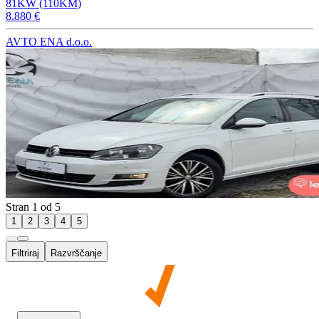
81KW (110KM)
8.880 €
AVTO ENA d.o.o.
Stran 1 od 5
1
2
3
4
5
Filtriraj
Razvrščanje