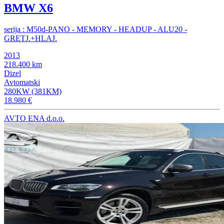
BMW X6
serija : M50d-PANO - MEMORY - HEADUP - ALU20 -
GRETJ.+HLAJ.
2013
218.400 km
Dizel
Avtomatski
280KW (381KM)
18.980 €
AVTO ENA d.o.o.