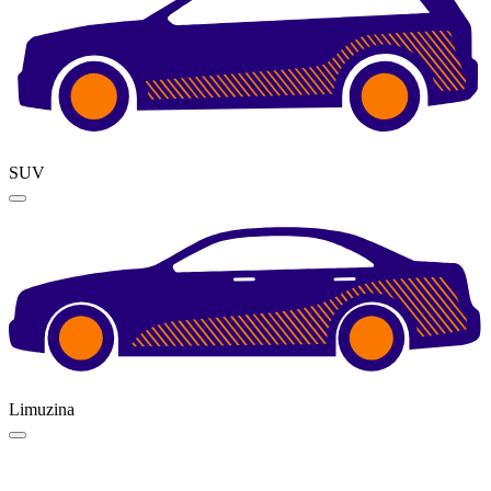
SUV
Limuzina