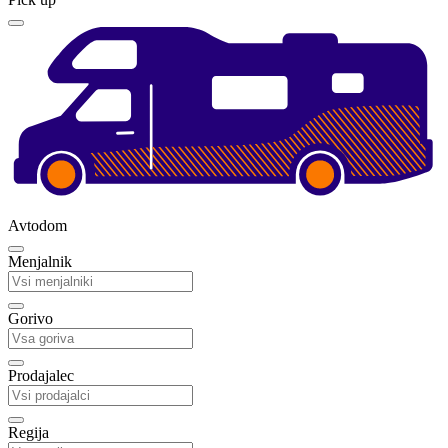
Avtodom
Menjalnik
Gorivo
Prodajalec
Regija