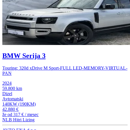
BMW Serija 3
Touring: 320d xDrive M Sport-FULL LED-MEMORY-VIRTUAL-
PAN
2024
59.800 km
Dizel
Avtomatski
140KW (190KM)
42.880 €
že od
317 €
/ mesec
NLB Hitri Lizing