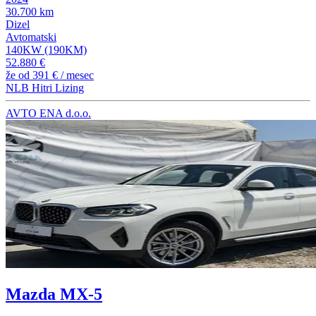
30.700 km
Dizel
Avtomatski
140KW (190KM)
52.880 €
že od
391 €
/ mesec
NLB Hitri Lizing
AVTO ENA d.o.o.
Mazda MX-5