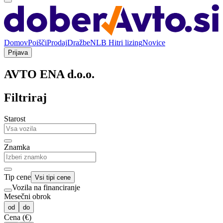
Domov
Poišči
Prodaj
Dražbe
NLB Hitri lizing
Novice
Prijava
AVTO ENA d.o.o.
Filtriraj
Starost
Znamka
Tip cene
Vsi tipi cene
Vozila na financiranje
Mesečni obrok
od
do
Cena (€)