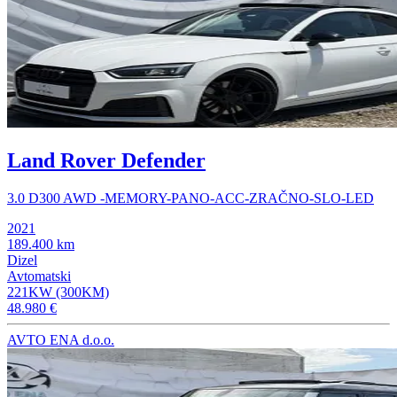
Land Rover Defender
3.0 D300 AWD -MEMORY-PANO-ACC-ZRAČNO-SLO-LED
2021
189.400 km
Dizel
Avtomatski
221KW (300KM)
48.980 €
AVTO ENA d.o.o.