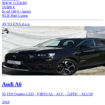
96KW (131KM)
18.880 €
že od
140 €
/ mesec
NLB Hitri Lizing
AVTO ENA d.o.o.
Audi A6
50 TDI Quattro-LED - VIRTUAL - ACC - 2xPDC - ALU20
2018