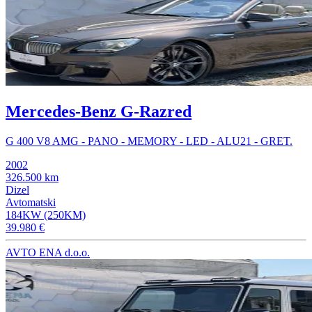
Mercedes-Benz G-Razred
G 400 V8 AMG - PANO - MEMORY - LED - ALU21 - GRET.
2002
326.500 km
Dizel
Avtomatski
184KW (250KM)
39.980 €
AVTO ENA d.o.o.