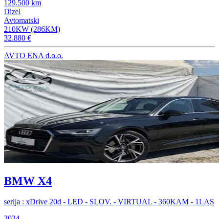
129.500 km
Dizel
Avtomatski
210KW (286KM)
32.880 €
AVTO ENA d.o.o.
BMW X4
serija : xDrive 20d - LED - SLOV. - VIRTUAL - 360KAM - 1LAS
2024