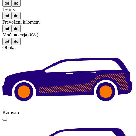
od
do
Letnik
od
do
Prevoženi kilometri
od
do
Moč motorja (kW)
od
do
Oblika
Karavan