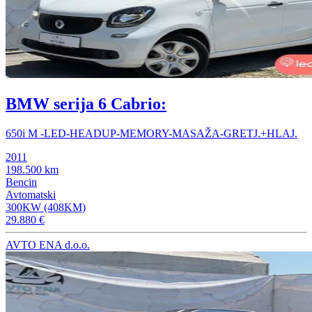
BMW serija 6 Cabrio:
650i M -LED-HEADUP-MEMORY-MASAŽA-GRETJ.+HLAJ.
2011
198.500 km
Bencin
Avtomatski
300KW (408KM)
29.880 €
AVTO ENA d.o.o.