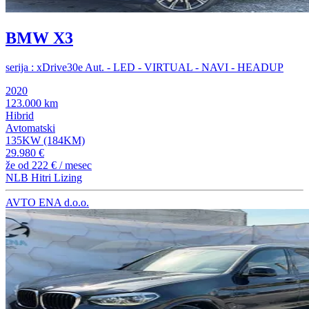
BMW X3
serija : xDrive30e Aut. - LED - VIRTUAL - NAVI - HEADUP
2020
123.000 km
Hibrid
Avtomatski
135KW (184KM)
29.980 €
že od
222 €
/ mesec
NLB Hitri Lizing
AVTO ENA d.o.o.