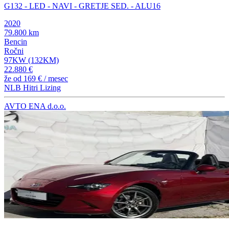
G132 - LED - NAVI - GRETJE SED. - ALU16
2020
79.800 km
Bencin
Ročni
97KW (132KM)
22.880 €
že od
169 €
/ mesec
NLB Hitri Lizing
AVTO ENA d.o.o.