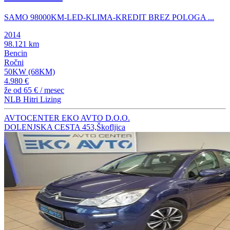
SAMO 98000KM-LED-KLIMA-KREDIT BREZ POLOGA ...
2014
98.121 km
Bencin
Ročni
50KW (68KM)
4.980 €
že od
65 €
/ mesec
NLB Hitri Lizing
AVTOCENTER EKO AVTO D.O.O.
DOLENJSKA CESTA 453,Škofljica