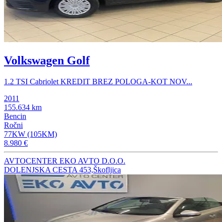
Volkswagen Golf
1.2 TSI Cabriolet KREDIT BREZ POLOGA-KOT NOV...
2011
155.634 km
Bencin
Ročni
77KW (105KM)
8.980 €
AVTOCENTER EKO AVTO D.O.O.
DOLENJSKA CESTA 453,Škofljica