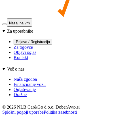
Nazaj na vrh
Za uporabnike
Prijava / Registracija
Za trgovce
Objavi oglas
Kontakt
Več o nas
Naša zgodba
Financiranje vozil
Oglaševanje
Dražbe
© 2026 NLB Car&Go d.o.o. DoberAvto.si
Splošni pogoji uporabe
Politika zasebnosti