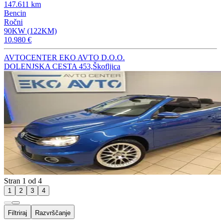
147.611 km
Bencin
Ročni
90KW (122KM)
10.980 €
AVTOCENTER EKO AVTO D.O.O.
DOLENJSKA CESTA 453,Škofljica
Stran 1 od 4
1
2
3
4
Filtriraj
Razvrščanje