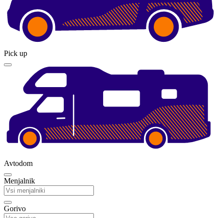
Pick up
Avtodom
Menjalnik
Gorivo