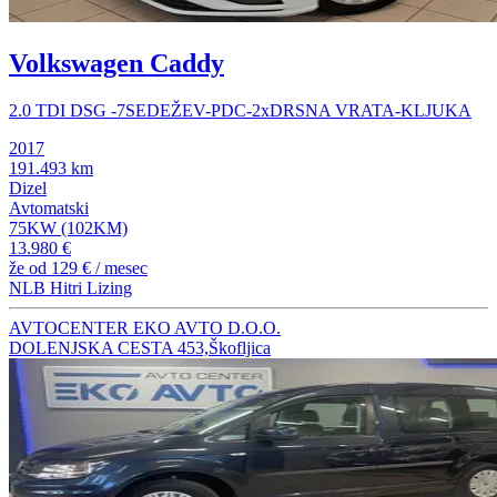
Volkswagen Caddy
2.0 TDI DSG -7SEDEŽEV-PDC-2xDRSNA VRATA-KLJUKA
2017
191.493 km
Dizel
Avtomatski
75KW (102KM)
13.980 €
že od
129 €
/ mesec
NLB Hitri Lizing
AVTOCENTER EKO AVTO D.O.O.
DOLENJSKA CESTA 453,Škofljica