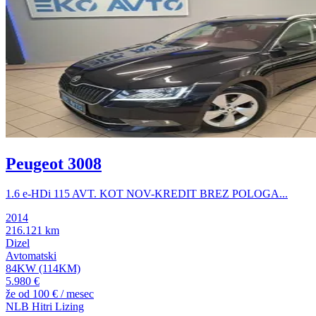
Peugeot 3008
1.6 e-HDi 115 AVT. KOT NOV-KREDIT BREZ POLOGA...
2014
216.121 km
Dizel
Avtomatski
84KW (114KM)
5.980 €
že od
100 €
/ mesec
NLB Hitri Lizing