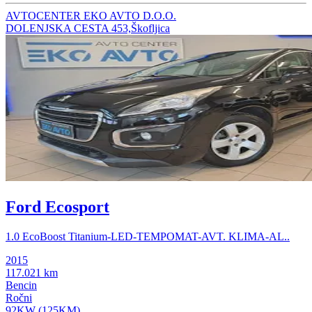
AVTOCENTER EKO AVTO D.O.O.
DOLENJSKA CESTA 453,Škofljica
Ford Ecosport
1.0 EcoBoost Titanium-LED-TEMPOMAT-AVT. KLIMA-AL..
2015
117.021 km
Bencin
Ročni
92KW (125KM)