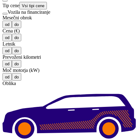
Tip cene
Vsi tipi cene
Vozila na financiranje
Mesečni obrok
od
do
Cena (€)
od
do
Letnik
od
do
Prevoženi kilometri
od
do
Moč motorja (kW)
od
do
Oblika