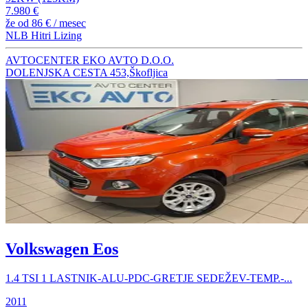
7.980 €
že od
86 €
/ mesec
NLB Hitri Lizing
AVTOCENTER EKO AVTO D.O.O.
DOLENJSKA CESTA 453,Škofljica
Volkswagen Eos
1.4 TSI 1 LASTNIK-ALU-PDC-GRETJE SEDEŽEV-TEMP.-...
2011