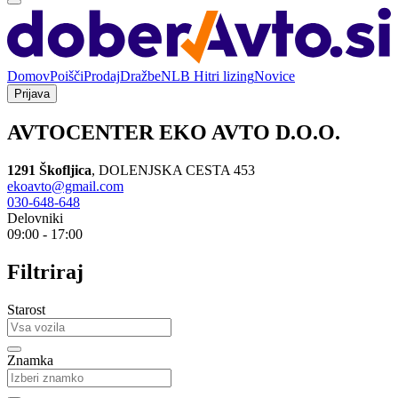
Domov
Poišči
Prodaj
Dražbe
NLB Hitri lizing
Novice
Prijava
AVTOCENTER EKO AVTO D.O.O.
1291 Škofljica
,
DOLENJSKA CESTA 453
ekoavto@gmail.com
030-648-648
Delovniki
09:00 - 17:00
Filtriraj
Starost
Znamka