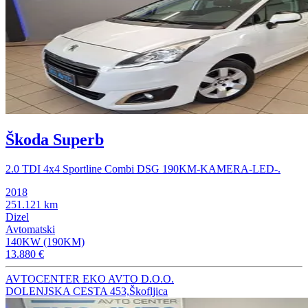
Škoda Superb
2.0 TDI 4x4 Sportline Combi DSG 190KM-KAMERA-LED-.
2018
251.121 km
Dizel
Avtomatski
140KW (190KM)
13.880 €
AVTOCENTER EKO AVTO D.O.O.
DOLENJSKA CESTA 453,Škofljica