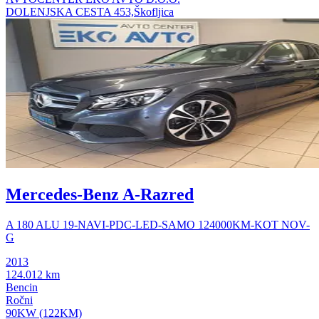
DOLENJSKA CESTA 453,Škofljica
Mercedes-Benz A-Razred
A 180 ALU 19-NAVI-PDC-LED-SAMO 124000KM-KOT NOV-
G
2013
124.012 km
Bencin
Ročni
90KW (122KM)