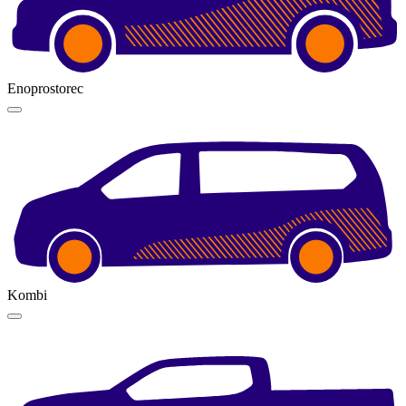
Enoprostorec
Kombi