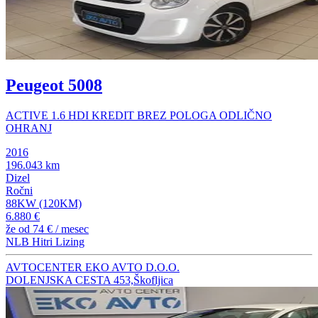
Peugeot 5008
ACTIVE 1.6 HDI KREDIT BREZ POLOGA ODLIČNO
OHRANJ
2016
196.043 km
Dizel
Ročni
88KW (120KM)
6.880 €
že od
74 €
/ mesec
NLB Hitri Lizing
AVTOCENTER EKO AVTO D.O.O.
DOLENJSKA CESTA 453,Škofljica