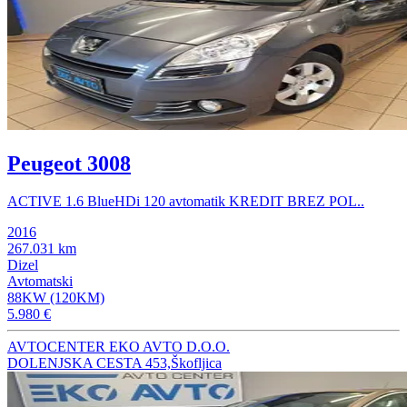
Peugeot 3008
ACTIVE 1.6 BlueHDi 120 avtomatik KREDIT BREZ POL..
2016
267.031 km
Dizel
Avtomatski
88KW (120KM)
5.980 €
AVTOCENTER EKO AVTO D.O.O.
DOLENJSKA CESTA 453,Škofljica