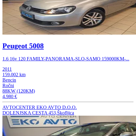
Peugeot 5008
1.6 16v 120 FAMILY-PANORAMA-SLO-SAMO 159000KM-...
2011
159.002 km
Bencin
Ročni
88KW (120KM)
4.980 €
AVTOCENTER EKO AVTO D.O.O.
DOLENJSKA CESTA 453,Škofljica