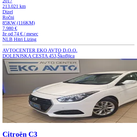
2017
213.021 km
Dizel
Ročni
85KW (116KM)
7.980 €
že od
74 €
/ mesec
NLB Hitri Lizing
AVTOCENTER EKO AVTO D.O.O.
DOLENJSKA CESTA 453,Škofljica
Citroën C3