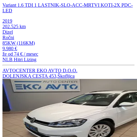
Variant 1.6 TDI 1 LASTNIK-SLO-ACC-MRTVI KOTI-2X PDC-
LED
2019
202.525 km
Dizel
Ročni
85KW (116KM)
9.980 €
že od
74 €
/ mesec
NLB Hitri Lizing
AVTOCENTER EKO AVTO D.O.O.
DOLENJSKA CESTA 453,Škofljica