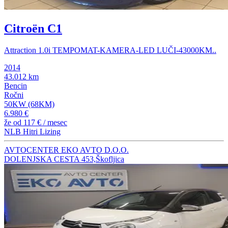
Citroën C1
Attraction 1.0i TEMPOMAT-KAMERA-LED LUČI-43000KM..
2014
43.012 km
Bencin
Ročni
50KW (68KM)
6.980 €
že od
117 €
/ mesec
NLB Hitri Lizing
AVTOCENTER EKO AVTO D.O.O.
DOLENJSKA CESTA 453,Škofljica