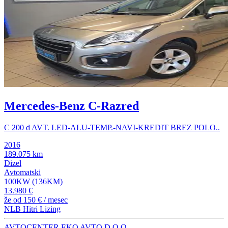
Mercedes-Benz C-Razred
C 200 d AVT. LED-ALU-TEMP.-NAVI-KREDIT BREZ POLO..
2016
189.075 km
Dizel
Avtomatski
100KW (136KM)
13.980 €
že od
150 €
/ mesec
NLB Hitri Lizing
AVTOCENTER EKO AVTO D.O.O.