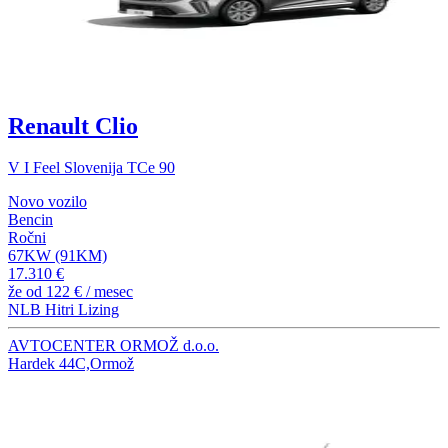
Renault Clio
V I Feel Slovenija TCe 90
Novo vozilo
Bencin
Ročni
67KW (91KM)
17.310 €
že od
122 €
/ mesec
NLB Hitri Lizing
AVTOCENTER ORMOŽ d.o.o.
Hardek 44C,Ormož