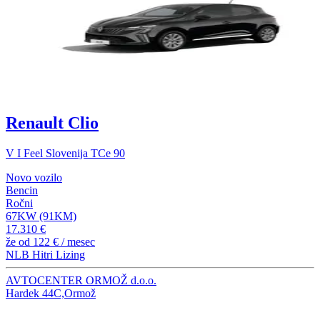
Renault Clio
V I Feel Slovenija TCe 90
Novo vozilo
Bencin
Ročni
67KW (91KM)
17.310 €
že od
122 €
/ mesec
NLB Hitri Lizing
AVTOCENTER ORMOŽ d.o.o.
Hardek 44C,Ormož