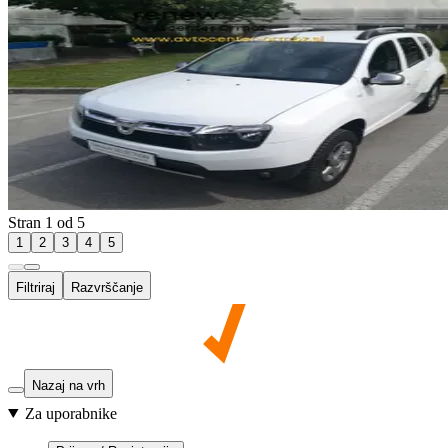
Stran 1 od 5
1
2
3
4
5
Filtriraj
Razvrščanje
Nazaj na vrh
Za uporabnike