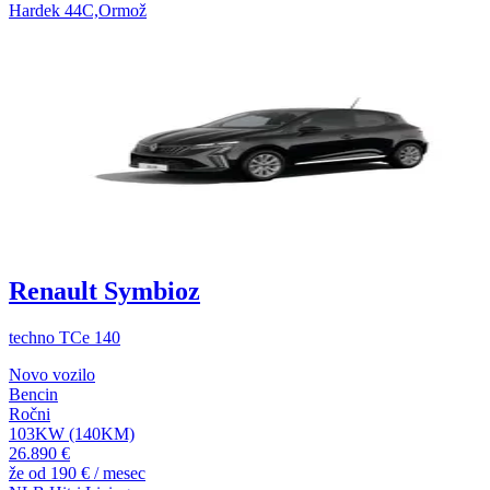
Hardek 44C,Ormož
Renault Symbioz
techno TCe 140
Novo vozilo
Bencin
Ročni
103KW (140KM)
26.890 €
že od
190 €
/ mesec