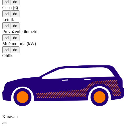
od
do
Cena (€)
od
do
Letnik
od
do
Prevoženi kilometri
od
do
Moč motorja (kW)
od
do
Oblika
Karavan