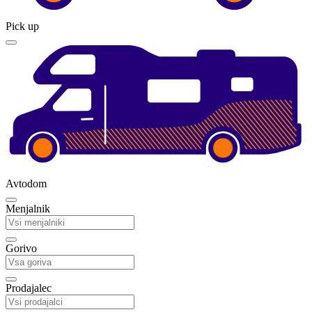
Pick up
Avtodom
Menjalnik
Gorivo
Prodajalec