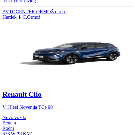
NLB Hitri Lizing
AVTOCENTER ORMOŽ d.o.o.
Hardek 44C,Ormož
Renault Clio
V I Feel Slovenija TCe 90
Novo vozilo
Bencin
Ročni
67KW (91KM)