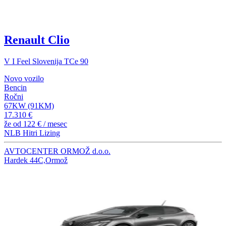
Renault Clio
V I Feel Slovenija TCe 90
Novo vozilo
Bencin
Ročni
67KW (91KM)
17.310 €
že od
122 €
/ mesec
NLB Hitri Lizing
AVTOCENTER ORMOŽ d.o.o.
Hardek 44C,Ormož