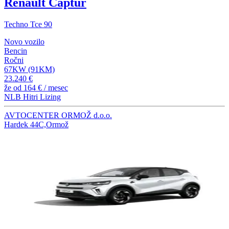
Renault Captur
Techno Tce 90
Novo vozilo
Bencin
Ročni
67KW (91KM)
23.240 €
že od
164 €
/ mesec
NLB Hitri Lizing
AVTOCENTER ORMOŽ d.o.o.
Hardek 44C,Ormož