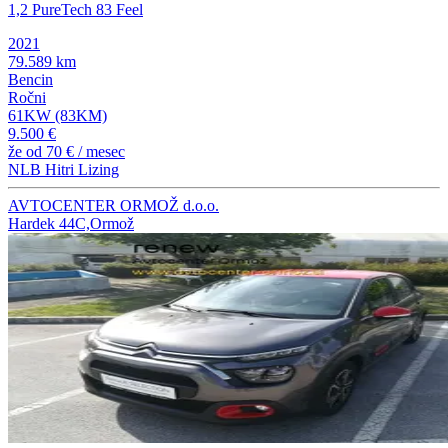
1,2 PureTech 83 Feel
2021
79.589 km
Bencin
Ročni
61KW (83KM)
9.500 €
že od
70 €
/ mesec
NLB Hitri Lizing
AVTOCENTER ORMOŽ d.o.o.
Hardek 44C,Ormož