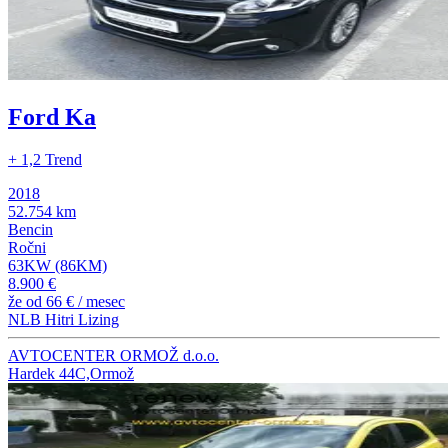
Ford Ka
+ 1,2 Trend
2018
52.754 km
Bencin
Ročni
63KW (86KM)
8.900 €
že od
66 €
/ mesec
NLB Hitri Lizing
AVTOCENTER ORMOŽ d.o.o.
Hardek 44C,Ormož