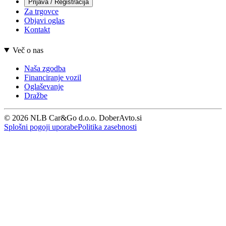
Prijava / Registracija
Za trgovce
Objavi oglas
Kontakt
Več o nas
Naša zgodba
Financiranje vozil
Oglaševanje
Dražbe
© 2026 NLB Car&Go d.o.o. DoberAvto.si
Splošni pogoji uporabe
Politika zasebnosti