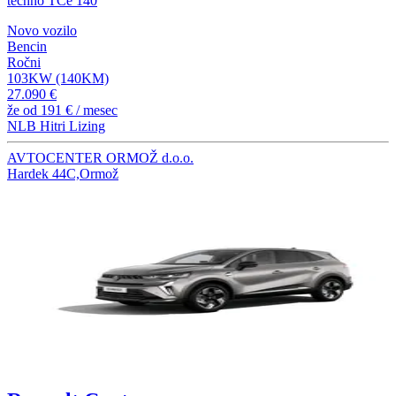
techno TCe 140
Novo vozilo
Bencin
Ročni
103KW (140KM)
27.090 €
že od
191 €
/ mesec
NLB Hitri Lizing
AVTOCENTER ORMOŽ d.o.o.
Hardek 44C,Ormož