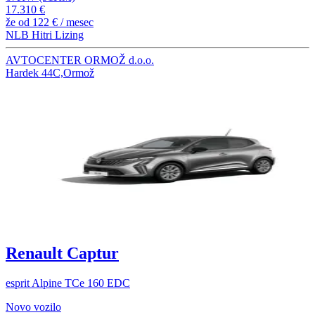
17.310 €
že od
122 €
/ mesec
NLB Hitri Lizing
AVTOCENTER ORMOŽ d.o.o.
Hardek 44C,Ormož
Renault Captur
esprit Alpine TCe 160 EDC
Novo vozilo