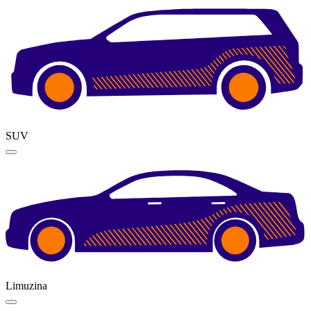
SUV
Limuzina