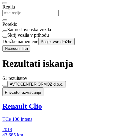
Regija
Poreklo
Samo slovenska vozila
Skrij vozila v prihodu
Dražbe namenjene
Poglej vse dražbe
Napredni filtri
Rezultati iskanja
61 rezultatov
AVTOCENTER ORMOŽ d.o.o.
Privzeto razvrščanje
Renault Clio
TCe 100 Intens
2019
43.685 km