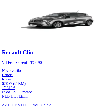
Renault Clio
V I Feel Slovenija TCe 90
Novo vozilo
Bencin
Ročni
67KW (91KM)
17.310 €
že od
122 €
/ mesec
NLB Hitri Lizing
AVTOCENTER ORMOŽ d.o.o.