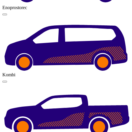
Enoprostorec
Kombi