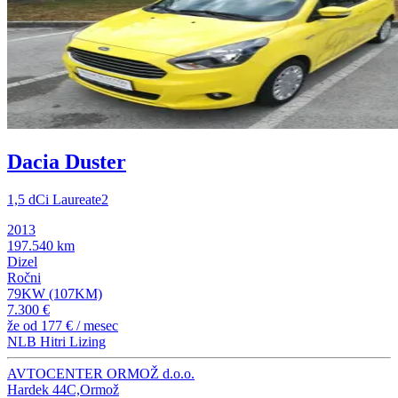
Dacia Duster
1,5 dCi Laureate2
2013
197.540 km
Dizel
Ročni
79KW (107KM)
7.300 €
že od
177 €
/ mesec
NLB Hitri Lizing
AVTOCENTER ORMOŽ d.o.o.
Hardek 44C,Ormož