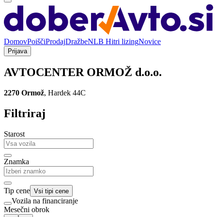
Domov
Poišči
Prodaj
Dražbe
NLB Hitri lizing
Novice
Prijava
AVTOCENTER ORMOŽ d.o.o.
2270 Ormož
,
Hardek 44C
Filtriraj
Starost
Znamka
Tip cene
Vsi tipi cene
Vozila na financiranje
Mesečni obrok