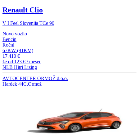
Renault Clio
V I Feel Slovenija TCe 90
Novo vozilo
Bencin
Ročni
67KW (91KM)
17.410 €
že od
123 €
/ mesec
NLB Hitri Lizing
AVTOCENTER ORMOŽ d.o.o.
Hardek 44C,Ormož