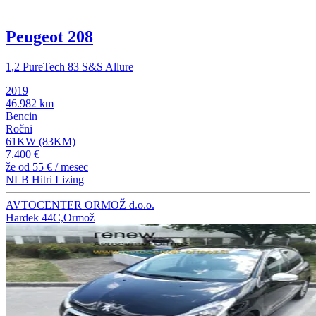
Peugeot 208
1,2 PureTech 83 S&S Allure
2019
46.982 km
Bencin
Ročni
61KW (83KM)
7.400 €
že od
55 €
/ mesec
NLB Hitri Lizing
AVTOCENTER ORMOŽ d.o.o.
Hardek 44C,Ormož