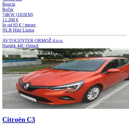
Bencin
Ročni
74KW (101KM)
11.200 €
že od
83 €
/ mesec
NLB Hitri Lizing
AVTOCENTER ORMOŽ d.o.o.
Hardek 44C,Ormož
Citroën C3