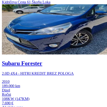
Kidričeva Cesta 61,Škofja Loka
Subaru Forester
2.0D 4X4 - HITRI KREDIT BREZ POLOGA
2010
189.000 km
Dizel
Ročni
108KW (147KM)
7.690 €