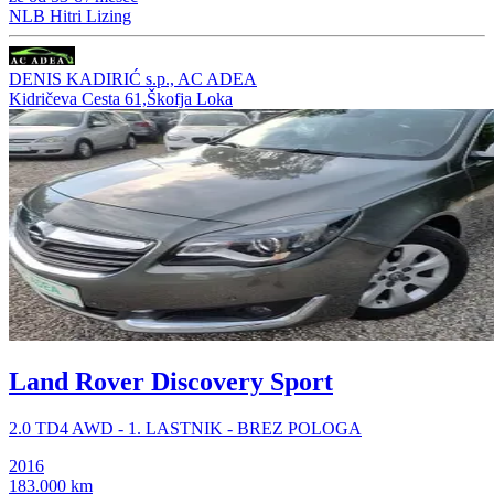
NLB Hitri Lizing
DENIS KADIRIĆ s.p., AC ADEA
Kidričeva Cesta 61,Škofja Loka
Land Rover Discovery Sport
2.0 TD4 AWD - 1. LASTNIK - BREZ POLOGA
2016
183.000 km