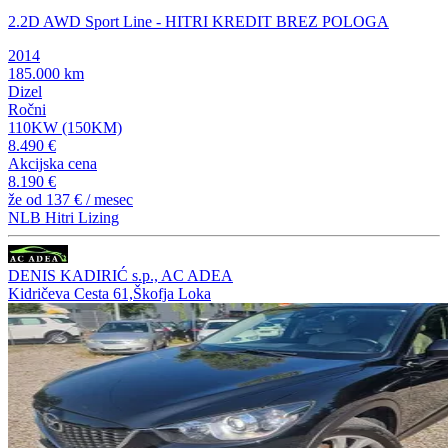
2.2D AWD Sport Line - HITRI KREDIT BREZ POLOGA
2014
185.000 km
Dizel
Ročni
110KW (150KM)
8.490 €
Akcijska cena
8.190 €
že od
137 €
/ mesec
NLB Hitri Lizing
DENIS KADIRIĆ s.p., AC ADEA
Kidričeva Cesta 61,Škofja Loka