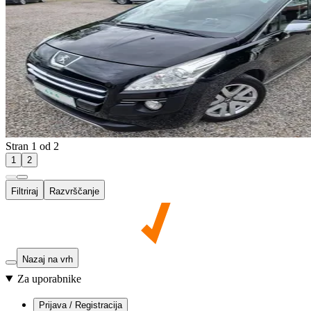
Stran 1 od 2
1
2
Filtriraj
Razvrščanje
Nazaj na vrh
Za uporabnike
Prijava / Registracija