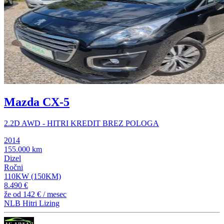
Mazda CX-5
2.2D AWD - HITRI KREDIT BREZ POLOGA
2014
155.000 km
Dizel
Ročni
110KW (150KM)
8.490 €
že od
142 €
/ mesec
NLB Hitri Lizing