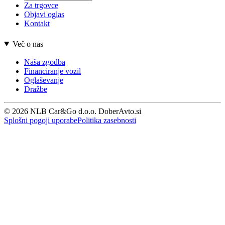
Za trgovce
Objavi oglas
Kontakt
Več o nas
Naša zgodba
Financiranje vozil
Oglaševanje
Dražbe
© 2026 NLB Car&Go d.o.o. DoberAvto.si
Splošni pogoji uporabe
Politika zasebnosti