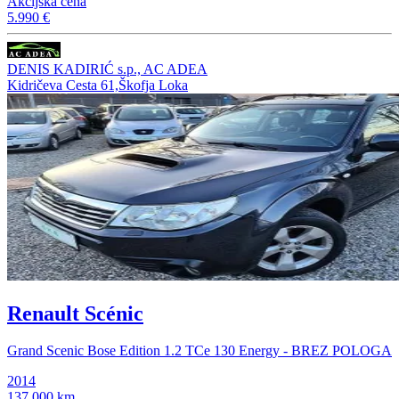
Akcijska cena
5.990 €
DENIS KADIRIĆ s.p., AC ADEA
Kidričeva Cesta 61,Škofja Loka
Renault Scénic
Grand Scenic Bose Edition 1.2 TCe 130 Energy - BREZ POLOGA
2014
137.000 km