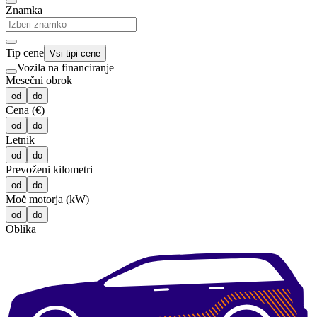
Znamka
Tip cene
Vsi tipi cene
Vozila na financiranje
Mesečni obrok
od
do
Cena (€)
od
do
Letnik
od
do
Prevoženi kilometri
od
do
Moč motorja (kW)
od
do
Oblika