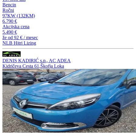
Bencin
Ročni
97KW (132KM)
6.790 €
Akcijska cena
5.490 €
že od
92 €
/ mesec
NLB Hitri Lizing
DENIS KADIRIĆ s.p., AC ADEA
Kidričeva Cesta 61,Škofja Loka