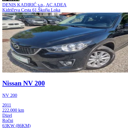
DENIS KADIRIĆ s.p., AC ADEA
Kidričeva Cesta 61,Škofja Loka
Nissan NV 200
NV 200
2011
222.000 km
Dizel
Ročni
63KW (86KM)