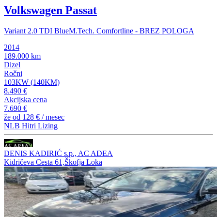
Volkswagen Passat
Variant 2.0 TDI BlueM.Tech. Comfortline - BREZ POLOGA
2014
189.000 km
Dizel
Ročni
103KW (140KM)
8.490 €
Akcijska cena
7.690 €
že od
128 €
/ mesec
NLB Hitri Lizing
DENIS KADIRIĆ s.p., AC ADEA
Kidričeva Cesta 61,Škofja Loka