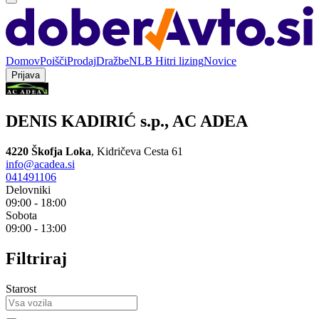
Domov
Poišči
Prodaj
Dražbe
NLB Hitri lizing
Novice
Prijava
DENIS KADIRIĆ s.p., AC ADEA
4220 Škofja Loka
,
Kidričeva Cesta 61
info@acadea.si
041491106
Delovniki
09:00 - 18:00
Sobota
09:00 - 13:00
Filtriraj
Starost