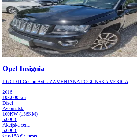
Opel Insignia
1.6 CDTI Cosmo Avt. - ZAMENJANA POGONSKA VERIGA
2016
198.000 km
Dizel
Avtomatski
100KW (136KM)
5.990 €
Akcijska cena
5.690 €
že od
53 €
/ mesec