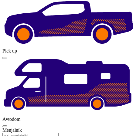
Pick up
Avtodom
Menjalnik