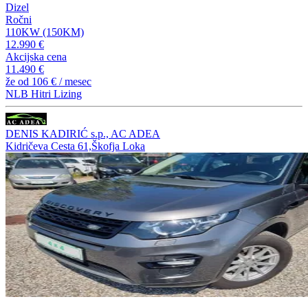
Dizel
Ročni
110KW (150KM)
12.990 €
Akcijska cena
11.490 €
že od
106 €
/ mesec
NLB Hitri Lizing
DENIS KADIRIĆ s.p., AC ADEA
Kidričeva Cesta 61,Škofja Loka