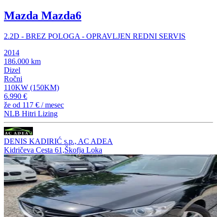
Mazda Mazda6
2.2D - BREZ POLOGA - OPRAVLJEN REDNI SERVIS
2014
186.000 km
Dizel
Ročni
110KW (150KM)
6.990 €
že od
117 €
/ mesec
NLB Hitri Lizing
DENIS KADIRIĆ s.p., AC ADEA
Kidričeva Cesta 61,Škofja Loka