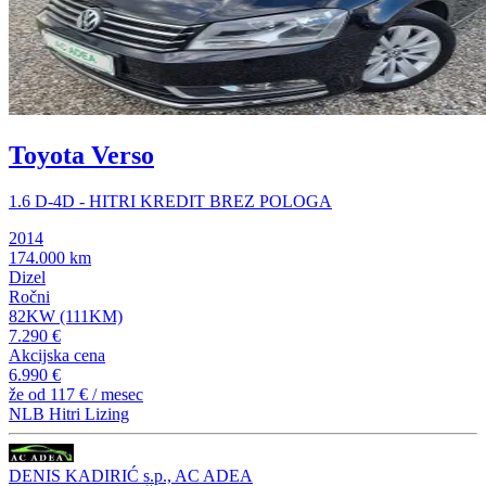
Toyota Verso
1.6 D-4D - HITRI KREDIT BREZ POLOGA
2014
174.000 km
Dizel
Ročni
82KW (111KM)
7.290 €
Akcijska cena
6.990 €
že od
117 €
/ mesec
NLB Hitri Lizing
DENIS KADIRIĆ s.p., AC ADEA