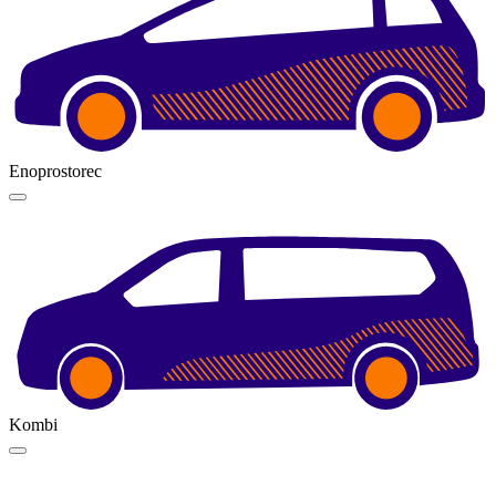
Enoprostorec
Kombi