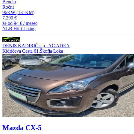
Bencin
Ročni
96KW (131KM)
7.290 €
že od
94 €
/ mesec
NLB Hitri Lizing
DENIS KADIRIĆ s.p., AC ADEA
Kidričeva Cesta 61,Škofja Loka
Mazda CX-5