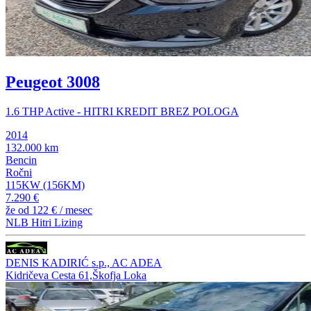
Peugeot 3008
1.6 THP Active - HITRI KREDIT BREZ POLOGA
2014
132.000 km
Bencin
Ročni
115KW (156KM)
7.290 €
že od
122 €
/ mesec
NLB Hitri Lizing
DENIS KADIRIĆ s.p., AC ADEA
Kidričeva Cesta 61,Škofja Loka