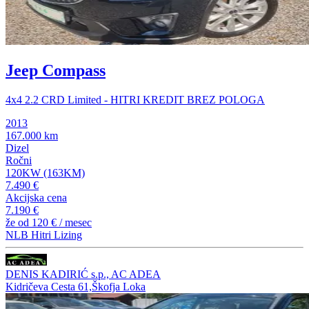
Jeep Compass
4x4 2.2 CRD Limited - HITRI KREDIT BREZ POLOGA
2013
167.000 km
Dizel
Ročni
120KW (163KM)
7.490 €
Akcijska cena
7.190 €
že od
120 €
/ mesec
NLB Hitri Lizing
DENIS KADIRIĆ s.p., AC ADEA
Kidričeva Cesta 61,Škofja Loka