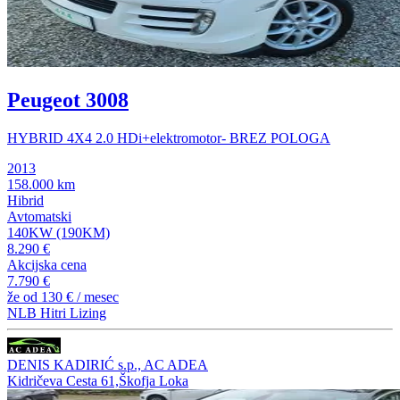
Peugeot 3008
HYBRID 4X4 2.0 HDi+elektromotor- BREZ POLOGA
2013
158.000 km
Hibrid
Avtomatski
140KW (190KM)
8.290 €
Akcijska cena
7.790 €
že od
130 €
/ mesec
NLB Hitri Lizing
DENIS KADIRIĆ s.p., AC ADEA
Kidričeva Cesta 61,Škofja Loka