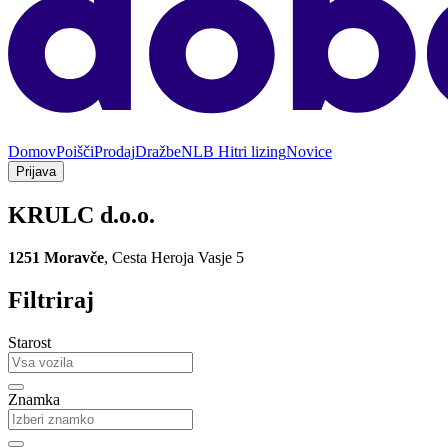
Domov
Poišči
Prodaj
Dražbe
NLB Hitri lizing
Novice
Prijava
KRULC d.o.o.
1251 Moravče
,
Cesta Heroja Vasje 5
Filtriraj
Starost
Znamka