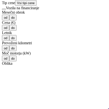
Tip cene
Vsi tipi cene
Vozila na financiranje
Mesečni obrok
od
do
Cena (€)
od
do
Letnik
od
do
Prevoženi kilometri
od
do
Moč motorja (kW)
od
do
Oblika