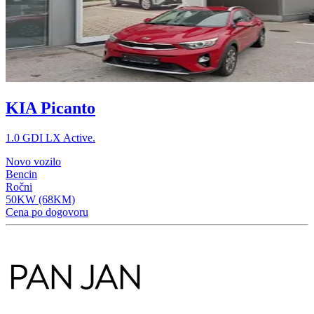
KIA Picanto
1.0 GDI LX Active.
Novo vozilo
Bencin
Ročni
50KW (68KM)
Cena po dogovoru