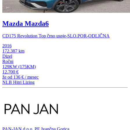
Mazda Mazda6
CD175 Revolution Top črno usnje-SLO.POR-ODLIČNA
2016
172.387 km
Dizel
Ročni
129KW (175KM)
12.700 €
že od
136 €
/ mesec
NLB Hitri Lizing
PAN-JAN d.o.o. PE Ivančna Gorica