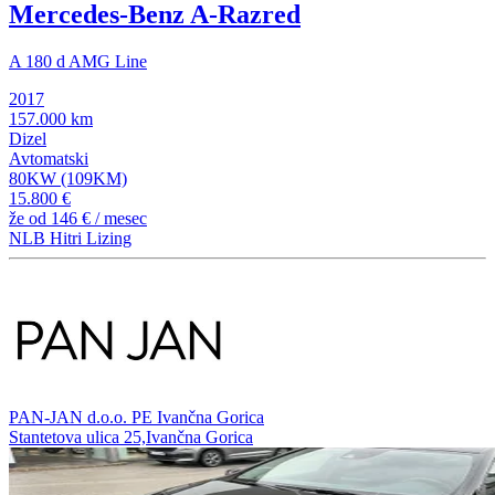
Mercedes-Benz A-Razred
A 180 d AMG Line
2017
157.000 km
Dizel
Avtomatski
80KW (109KM)
15.800 €
že od
146 €
/ mesec
NLB Hitri Lizing
PAN-JAN d.o.o. PE Ivančna Gorica
Stantetova ulica 25,Ivančna Gorica