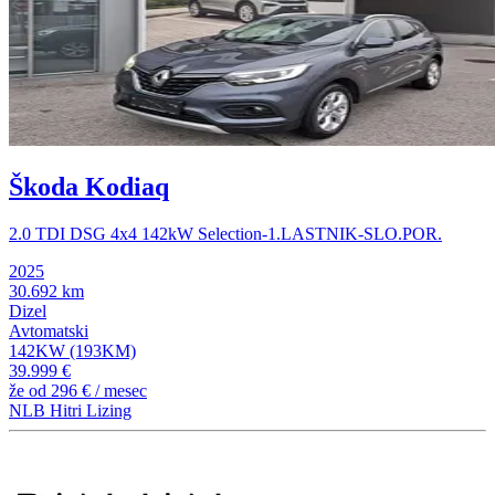
Škoda Kodiaq
2.0 TDI DSG 4x4 142kW Selection-1.LASTNIK-SLO.POR.
2025
30.692 km
Dizel
Avtomatski
142KW (193KM)
39.999 €
že od
296 €
/ mesec
NLB Hitri Lizing