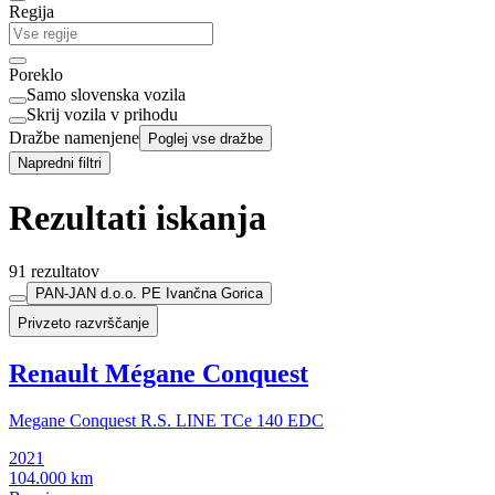
Regija
Poreklo
Samo slovenska vozila
Skrij vozila v prihodu
Dražbe namenjene
Poglej vse dražbe
Napredni filtri
Rezultati iskanja
91 rezultatov
PAN-JAN d.o.o. PE Ivančna Gorica
Privzeto razvrščanje
Renault Mégane Conquest
Megane Conquest R.S. LINE TCe 140 EDC
2021
104.000 km