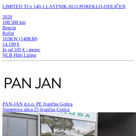
LIMITED TCe 140-1.LASTNIK-SLO.POREKLO-ODLIČEN
2020
108.500 km
Bencin
Ročni
103KW (140KM)
14.199 €
že od
105 €
/ mesec
NLB Hitri Lizing
PAN-JAN d.o.o. PE Ivančna Gorica
Stantetova ulica 25,Ivančna Gorica