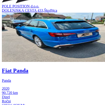
POLE POSITION d.o.o.
DOLENJSKA CESTA 433,Škofljica
Fiat Panda
Panda
2020
90.720 km
Dizel
Ročni