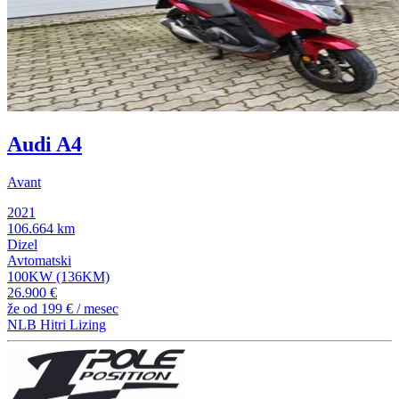
Audi A4
Avant
2021
106.664 km
Dizel
Avtomatski
100KW (136KM)
26.900 €
že od
199 €
/ mesec
NLB Hitri Lizing