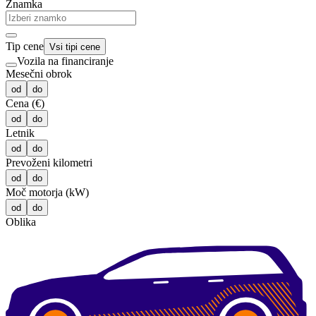
Znamka
Tip cene
Vsi tipi cene
Vozila na financiranje
Mesečni obrok
od
do
Cena (€)
od
do
Letnik
od
do
Prevoženi kilometri
od
do
Moč motorja (kW)
od
do
Oblika