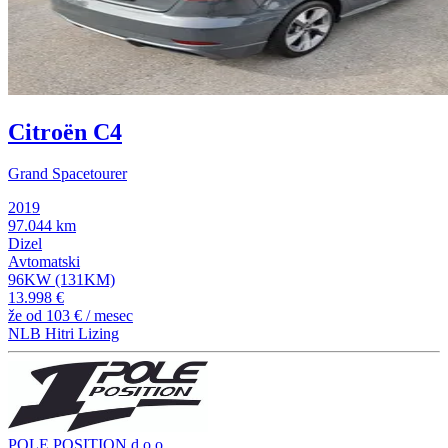
Citroën C4
Grand Spacetourer
2019
97.044 km
Dizel
Avtomatski
96KW (131KM)
13.998 €
že od
103 €
/ mesec
NLB Hitri Lizing
POLE POSITION d.o.o.