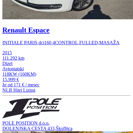
Renault Espace
INITIALE PARIS dci160 4CONTROL,FULLED,MASAŽA
2015
111.292 km
Dizel
Avtomatski
118KW (160KM)
15.999 €
že od
171 €
/ mesec
NLB Hitri Lizing
POLE POSITION d.o.o.
DOLENJSKA CESTA 433,Škofljica