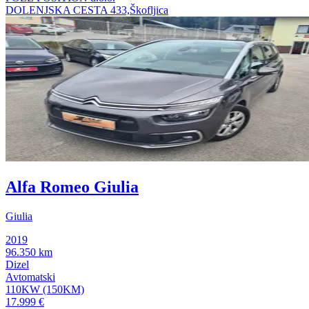
DOLENJSKA CESTA 433,Škofljica
Alfa Romeo Giulia
Giulia
2019
96.350 km
Dizel
Avtomatski
110KW (150KM)
17.999 €