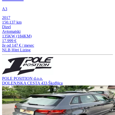
A3
2017
150.137 km
Dizel
Avtomatski
135KW (184KM)
17.999 €
že od
147 €
/ mesec
NLB Hitri Lizing
POLE POSITION d.o.o.
DOLENJSKA CESTA 433,Škofljica