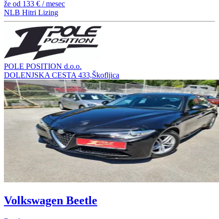
že od
133 €
/ mesec
NLB Hitri Lizing
POLE POSITION d.o.o.
DOLENJSKA CESTA 433,Škofljica
Volkswagen Beetle