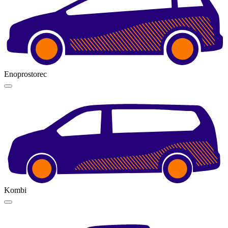
Enoprostorec
Kombi