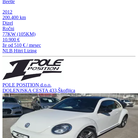
Beetle
2012
200.400 km
Dizel
Ročni
77KW (105KM)
10.900 €
že od
510 €
/ mesec
NLB Hitri Lizing
POLE POSITION d.o.o.
DOLENJSKA CESTA 433,Škofljica