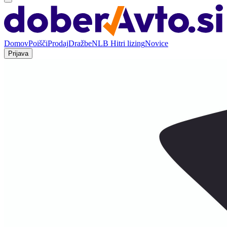
Domov
Poišči
Prodaj
Dražbe
NLB Hitri lizing
Novice
Prijava