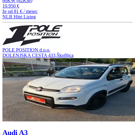
60KW (82KM)
10.950 €
že od
81 €
/ mesec
NLB Hitri Lizing
POLE POSITION d.o.o.
DOLENJSKA CESTA 433,Škofljica
Audi A3