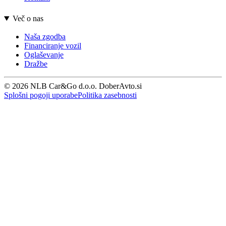
Več o nas
Naša zgodba
Financiranje vozil
Oglaševanje
Dražbe
© 2026 NLB Car&Go d.o.o. DoberAvto.si
Splošni pogoji uporabe
Politika zasebnosti