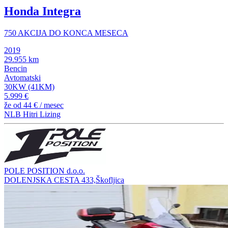
Honda Integra
750 AKCIJA DO KONCA MESECA
2019
29.955 km
Bencin
Avtomatski
30KW (41KM)
5.999 €
že od
44 €
/ mesec
NLB Hitri Lizing
POLE POSITION d.o.o.
DOLENJSKA CESTA 433,Škofljica