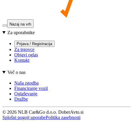
Nazaj na vrh
Za uporabnike
Prijava / Registracija
Za trgovce
Objavi oglas
Kontakt
Več o nas
Naša zgodba
Financiranje vozil
Oglaševanje
Dražbe
© 2026 NLB Car&Go d.o.o. DoberAvto.si
Splošni pogoji uporabe
Politika zasebnosti