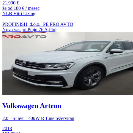
21.990 €
že od
180 €
/ mesec
NLB Hitri Lizing
PROFINISH, d.o.o.- PE PRO AVTO
Nova vas pri Ptuju 76 A,Ptuj
Volkswagen Arteon
2.0 TSI avt. 140kW R-Line rezerviran
2018