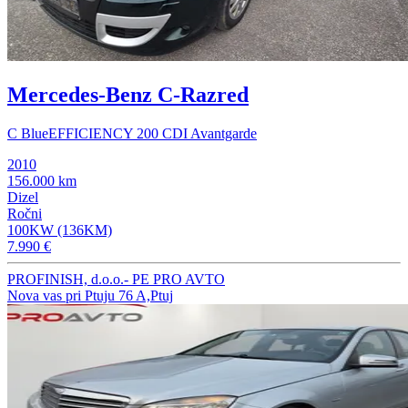
Mercedes-Benz C-Razred
C BlueEFFICIENCY 200 CDI Avantgarde
2010
156.000 km
Dizel
Ročni
100KW (136KM)
7.990 €
PROFINISH, d.o.o.- PE PRO AVTO
Nova vas pri Ptuju 76 A,Ptuj