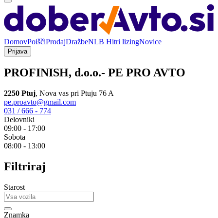
Domov
Poišči
Prodaj
Dražbe
NLB Hitri lizing
Novice
Prijava
PROFINISH, d.o.o.- PE PRO AVTO
2250 Ptuj
,
Nova vas pri Ptuju 76 A
pe.proavto@gmail.com
031 / 666 - 774
Delovniki
09:00 - 17:00
Sobota
08:00 - 13:00
Filtriraj
Starost
Znamka