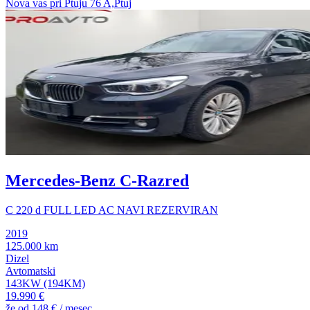
Nova vas pri Ptuju 76 A,Ptuj
Mercedes-Benz C-Razred
C 220 d FULL LED AC NAVI REZERVIRAN
2019
125.000 km
Dizel
Avtomatski
143KW (194KM)
19.990 €
že od
148 €
/ mesec