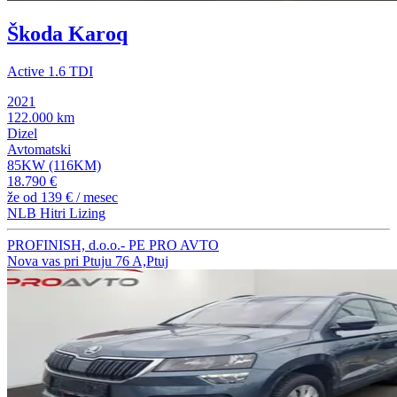
Škoda Karoq
Active 1.6 TDI
2021
122.000 km
Dizel
Avtomatski
85KW (116KM)
18.790 €
že od
139 €
/ mesec
NLB Hitri Lizing
PROFINISH, d.o.o.- PE PRO AVTO
Nova vas pri Ptuju 76 A,Ptuj