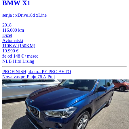
BMW X1
serija : xDrive18d xLine
2018
116.000 km
Dizel
Avtomatski
110KW (150KM)
19.990 €
že od
148 €
/ mesec
NLB Hitri Lizing
PROFINISH, d.o.o.- PE PRO AVTO
Nova vas pri Ptuju 76 A,Ptuj