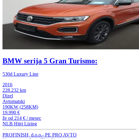
BMW serija 5 Gran Turismo:
530d Luxury Line
2016
228.232 km
Dizel
Avtomatski
190KW (258KM)
19.990 €
že od
214 €
/ mesec
NLB Hitri Lizing
PROFINISH, d.o.o.- PE PRO AVTO