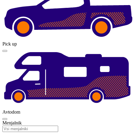
Pick up
Avtodom
Menjalnik