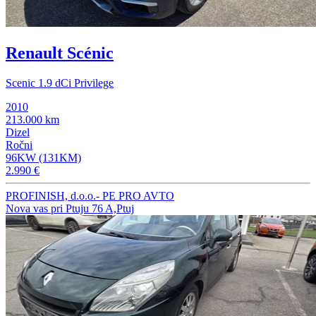
Renault Scénic
Scenic 1.9 dCi Privilege
2010
213.000 km
Dizel
Ročni
96KW (131KM)
2.990 €
PROFINISH, d.o.o.- PE PRO AVTO
Nova vas pri Ptuju 76 A,Ptuj