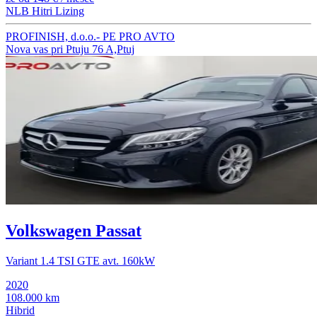
NLB Hitri Lizing
PROFINISH, d.o.o.- PE PRO AVTO
Nova vas pri Ptuju 76 A,Ptuj
Volkswagen Passat
Variant 1.4 TSI GTE avt. 160kW
2020
108.000 km
Hibrid