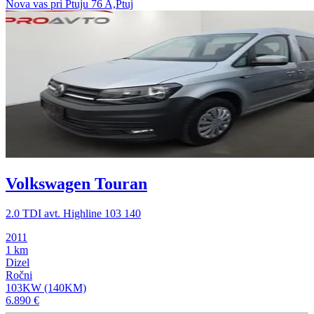
Nova vas pri Ptuju 76 A,Ptuj
Volkswagen Touran
2.0 TDI avt. Highline 103 140
2011
1 km
Dizel
Ročni
103KW (140KM)
6.890 €