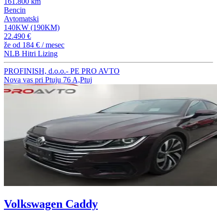
161.800 km
Bencin
Avtomatski
140KW (190KM)
22.490 €
že od
184 €
/ mesec
NLB Hitri Lizing
PROFINISH, d.o.o.- PE PRO AVTO
Nova vas pri Ptuju 76 A,Ptuj
Volkswagen Caddy