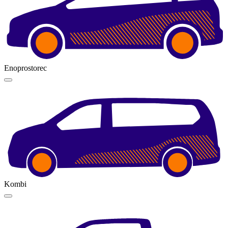
Enoprostorec
Kombi