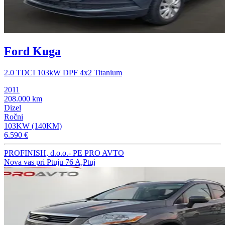
Ford Kuga
2.0 TDCI 103kW DPF 4x2 Titanium
2011
208.000 km
Dizel
Ročni
103KW (140KM)
6.590 €
PROFINISH, d.o.o.- PE PRO AVTO
Nova vas pri Ptuju 76 A,Ptuj