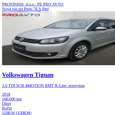
PROFINISH, d.o.o.- PE PRO AVTO
Nova vas pri Ptuju 76 A,Ptuj
Volkswagen Tiguan
2.0 TDI SCR 4MOTION BMT R-Line .rezerviran
2018
160.000 km
Dizel
Ročni
110KW (150KM)