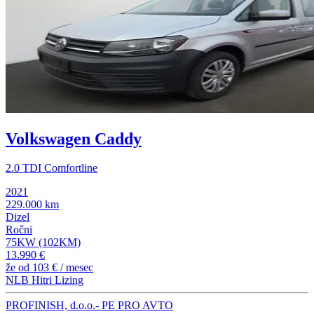
Volkswagen Caddy
2.0 TDI Comfortline
2021
229.000 km
Dizel
Ročni
75KW (102KM)
13.990 €
že od
103 €
/ mesec
NLB Hitri Lizing
PROFINISH, d.o.o.- PE PRO AVTO