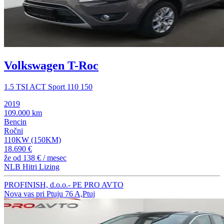
Volkswagen T-Roc
1.5 TSI ACT Sport 110 150
2019
109.000 km
Bencin
Ročni
110KW (150KM)
18.690 €
že od
138 €
/ mesec
NLB Hitri Lizing
PROFINISH, d.o.o.- PE PRO AVTO
Nova vas pri Ptuju 76 A,Ptuj