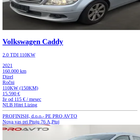
Volkswagen Caddy
2.0 TDI 110KW
2021
160.000 km
Dizel
Ročni
110KW (150KM)
15.590 €
že od
115 €
/ mesec
NLB Hitri Lizing
PROFINISH, d.o.o.- PE PRO AVTO
Nova vas pri Ptuju 76 A,Ptuj