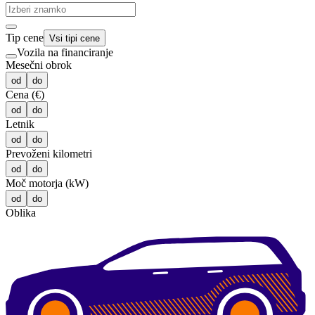
Tip cene
Vsi tipi cene
Vozila na financiranje
Mesečni obrok
od
do
Cena (€)
od
do
Letnik
od
do
Prevoženi kilometri
od
do
Moč motorja (kW)
od
do
Oblika