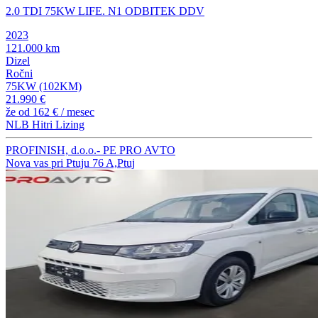
2.0 TDI 75KW LIFE. N1 ODBITEK DDV
2023
121.000 km
Dizel
Ročni
75KW (102KM)
21.990 €
že od
162 €
/ mesec
NLB Hitri Lizing
PROFINISH, d.o.o.- PE PRO AVTO
Nova vas pri Ptuju 76 A,Ptuj