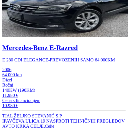
Mercedes-Benz E-Razred
E 280 CDI ELEGANCE-PREVOZENIH SAMO 64.000KM
2006
64.000 km
Dizel
Ročni
140KW (190KM)
11.980 €
Cena s financiranjem
10.980 €
TIAL ŽELJKO STEVANIĆ S.P
IPAVČEVA ULICA 19 NASPROTI TEHNIČNIH PREGLEDOV
AVTO KRKA CELJE,Celje