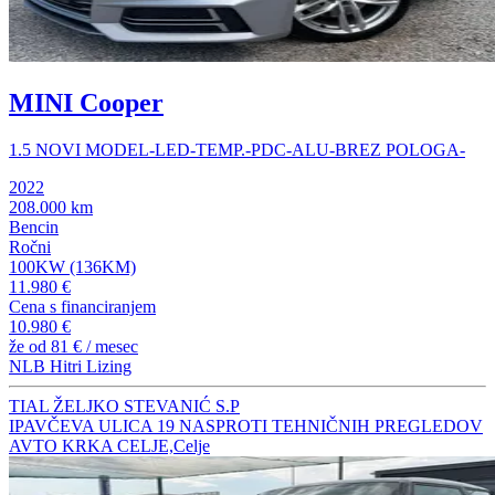
MINI Cooper
1.5 NOVI MODEL-LED-TEMP.-PDC-ALU-BREZ POLOGA-
2022
208.000 km
Bencin
Ročni
100KW (136KM)
11.980 €
Cena s financiranjem
10.980 €
že od
81 €
/ mesec
NLB Hitri Lizing
TIAL ŽELJKO STEVANIĆ S.P
IPAVČEVA ULICA 19 NASPROTI TEHNIČNIH PREGLEDOV
AVTO KRKA CELJE,Celje