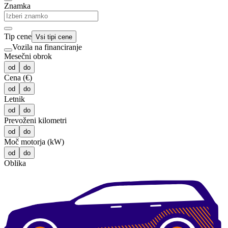
Znamka
Tip cene
Vsi tipi cene
Vozila na financiranje
Mesečni obrok
od
do
Cena (€)
od
do
Letnik
od
do
Prevoženi kilometri
od
do
Moč motorja (kW)
od
do
Oblika