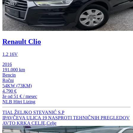
Renault Clio
1.2 16V
2016
191.000 km
Bencin
Ročni
54KW (73KM)
4.790 €
že od
51 €
/ mesec
NLB Hitri Lizing
TIAL ŽELJKO STEVANIĆ S.P
IPAVČEVA ULICA 19 NASPROTI TEHNIČNIH PREGLEDOV
AVTO KRKA CELJE,Celje