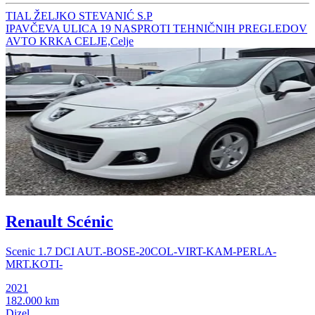
TIAL ŽELJKO STEVANIĆ S.P
IPAVČEVA ULICA 19 NASPROTI TEHNIČNIH PREGLEDOV
AVTO KRKA CELJE,Celje
Renault Scénic
Scenic 1.7 DCI AUT.-BOSE-20COL-VIRT-KAM-PERLA-
MRT.KOTI-
2021
182.000 km
Dizel