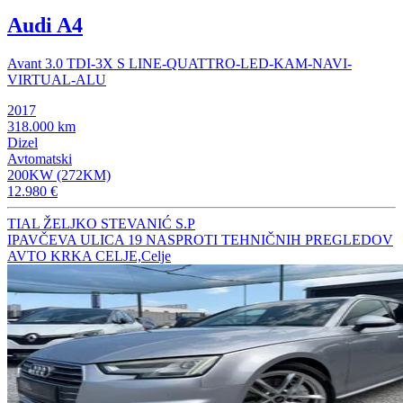
Audi A4
Avant 3.0 TDI-3X S LINE-QUATTRO-LED-KAM-NAVI-
VIRTUAL-ALU
2017
318.000 km
Dizel
Avtomatski
200KW (272KM)
12.980 €
TIAL ŽELJKO STEVANIĆ S.P
IPAVČEVA ULICA 19 NASPROTI TEHNIČNIH PREGLEDOV
AVTO KRKA CELJE,Celje