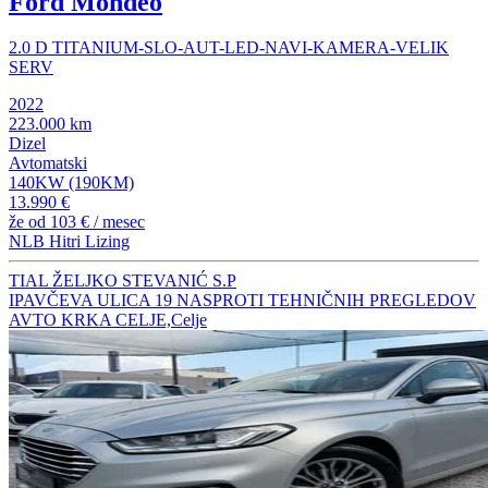
Ford Mondeo
2.0 D TITANIUM-SLO-AUT-LED-NAVI-KAMERA-VELIK
SERV
2022
223.000 km
Dizel
Avtomatski
140KW (190KM)
13.990 €
že od
103 €
/ mesec
NLB Hitri Lizing
TIAL ŽELJKO STEVANIĆ S.P
IPAVČEVA ULICA 19 NASPROTI TEHNIČNIH PREGLEDOV
AVTO KRKA CELJE,Celje