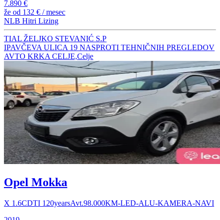
7.890 €
že od
132 €
/ mesec
NLB Hitri Lizing
TIAL ŽELJKO STEVANIĆ S.P
IPAVČEVA ULICA 19 NASPROTI TEHNIČNIH PREGLEDOV
AVTO KRKA CELJE,Celje
Opel Mokka
X 1.6CDTI 120yearsAvt.98.000KM-LED-ALU-KAMERA-NAVI
2019