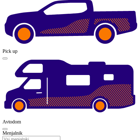
Pick up
Avtodom
Menjalnik