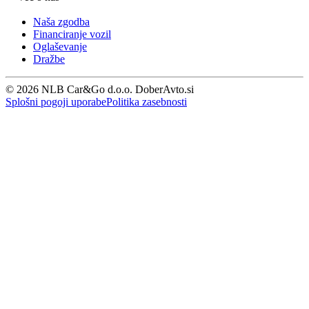
Naša zgodba
Financiranje vozil
Oglaševanje
Dražbe
© 2026 NLB Car&Go d.o.o. DoberAvto.si
Splošni pogoji uporabe
Politika zasebnosti