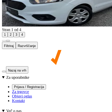
Stran 1 od 4
1
2
3
4
Filtriraj
Razvrščanje
Nazaj na vrh
Za uporabnike
Prijava / Registracija
Za trgovce
Objavi oglas
Kontakt
Več o nas