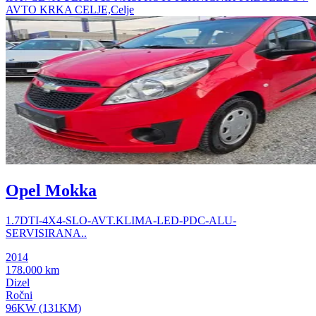
AVTO KRKA CELJE,Celje
Opel Mokka
1.7DTI-4X4-SLO-AVT.KLIMA-LED-PDC-ALU-
SERVISIRANA..
2014
178.000 km
Dizel
Ročni
96KW (131KM)