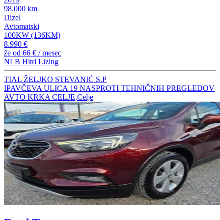
98.000 km
Dizel
Avtomatski
100KW (136KM)
8.990 €
že od
66 €
/ mesec
NLB Hitri Lizing
TIAL ŽELJKO STEVANIĆ S.P
IPAVČEVA ULICA 19 NASPROTI TEHNIČNIH PREGLEDOV
AVTO KRKA CELJE,Celje