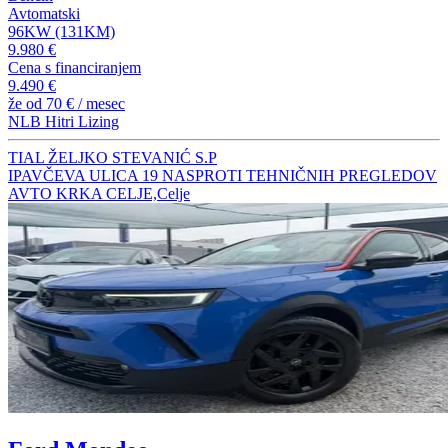
Avtomatski
96KW (131KM)
9.980 €
Cena s financiranjem
9.490 €
že od
70 €
/ mesec
NLB Hitri Lizing
TIAL ŽELJKO STEVANIĆ S.P
IPAVČEVA ULICA 19 NASPROTI TEHNIČNIH PREGLEDOV
AVTO KRKA CELJE,Celje