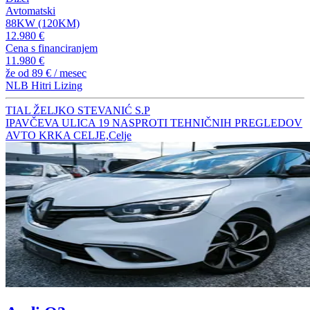
Avtomatski
88KW (120KM)
12.980 €
Cena s financiranjem
11.980 €
že od
89 €
/ mesec
NLB Hitri Lizing
TIAL ŽELJKO STEVANIĆ S.P
IPAVČEVA ULICA 19 NASPROTI TEHNIČNIH PREGLEDOV
AVTO KRKA CELJE,Celje