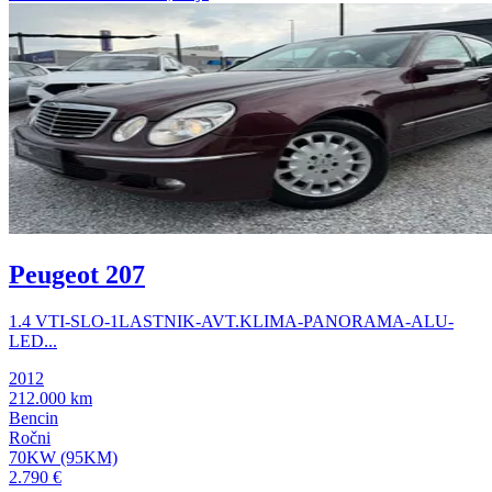
Peugeot 207
1.4 VTI-SLO-1LASTNIK-AVT.KLIMA-PANORAMA-ALU-
LED...
2012
212.000 km
Bencin
Ročni
70KW (95KM)
2.790 €