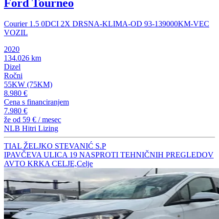
Ford Tourneo
Courier 1.5 0DCI 2X DRSNA-KLIMA-OD 93-139000KM-VEC
VOZIL
2020
134.026 km
Dizel
Ročni
55KW (75KM)
8.980 €
Cena s financiranjem
7.980 €
že od
59 €
/ mesec
NLB Hitri Lizing
TIAL ŽELJKO STEVANIĆ S.P
IPAVČEVA ULICA 19 NASPROTI TEHNIČNIH PREGLEDOV
AVTO KRKA CELJE,Celje