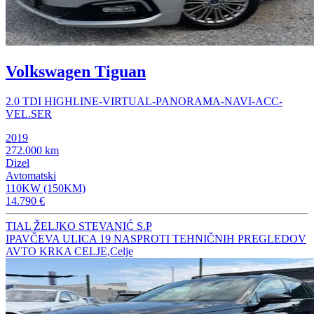
Volkswagen Tiguan
2.0 TDI HIGHLINE-VIRTUAL-PANORAMA-NAVI-ACC-
VEL.SER
2019
272.000 km
Dizel
Avtomatski
110KW (150KM)
14.790 €
TIAL ŽELJKO STEVANIĆ S.P
IPAVČEVA ULICA 19 NASPROTI TEHNIČNIH PREGLEDOV
AVTO KRKA CELJE,Celje