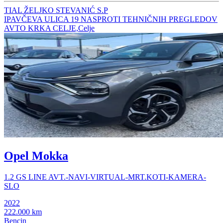
TIAL ŽELJKO STEVANIĆ S.P
IPAVČEVA ULICA 19 NASPROTI TEHNIČNIH PREGLEDOV
AVTO KRKA CELJE,Celje
Opel Mokka
1.2 GS LINE AVT.-NAVI-VIRTUAL-MRT.KOTI-KAMERA-
SLO
2022
222.000 km
Bencin