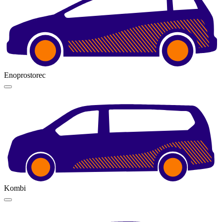
Enoprostorec
Kombi