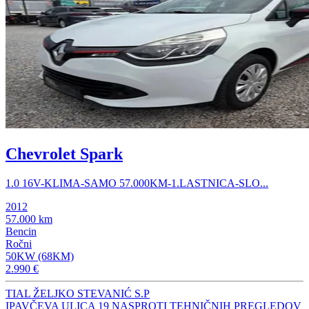
Chevrolet Spark
1.0 16V-KLIMA-SAMO 57.000KM-1.LASTNICA-SLO...
2012
57.000 km
Bencin
Ročni
50KW (68KM)
2.990 €
TIAL ŽELJKO STEVANIĆ S.P
IPAVČEVA ULICA 19 NASPROTI TEHNIČNIH PREGLEDOV