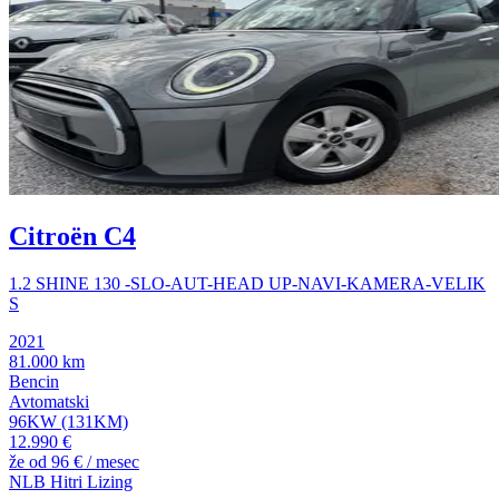
Citroën C4
1.2 SHINE 130 -SLO-AUT-HEAD UP-NAVI-KAMERA-VELIK
S
2021
81.000 km
Bencin
Avtomatski
96KW (131KM)
12.990 €
že od
96 €
/ mesec
NLB Hitri Lizing