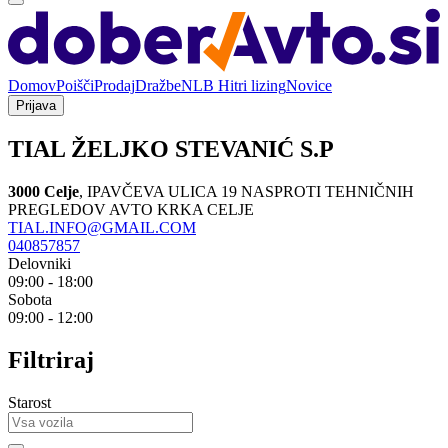
Domov
Poišči
Prodaj
Dražbe
NLB Hitri lizing
Novice
Prijava
TIAL ŽELJKO STEVANIĆ S.P
3000 Celje
,
IPAVČEVA ULICA 19 NASPROTI TEHNIČNIH
PREGLEDOV AVTO KRKA CELJE
TIAL.INFO@GMAIL.COM
040857857
Delovniki
09:00 - 18:00
Sobota
09:00 - 12:00
Filtriraj
Starost