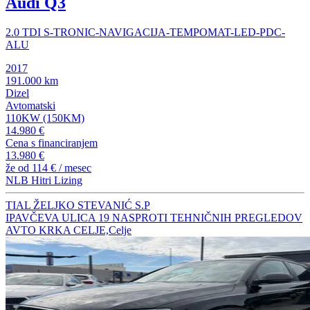
Audi Q3
2.0 TDI S-TRONIC-NAVIGACIJA-TEMPOMAT-LED-PDC-
ALU
2017
191.000 km
Dizel
Avtomatski
110KW (150KM)
14.980 €
Cena s financiranjem
13.980 €
že od
114 €
/ mesec
NLB Hitri Lizing
TIAL ŽELJKO STEVANIĆ S.P
IPAVČEVA ULICA 19 NASPROTI TEHNIČNIH PREGLEDOV
AVTO KRKA CELJE,Celje