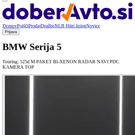
Domov
Poišči
Prodaj
Dražbe
NLB Hitri lizing
Novice
Prijava
BMW Serija 5
Touring: 525d M PAKET BI-XENON RADAR NAVI PDC
KAMERA TOP