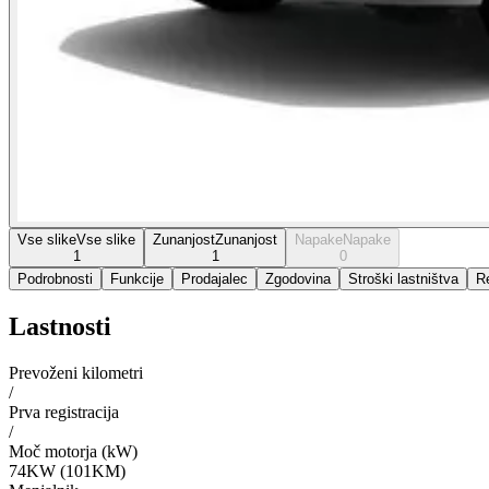
Vse slike
Vse slike
Zunanjost
Zunanjost
Napake
Napake
1
1
0
Podrobnosti
Funkcije
Prodajalec
Zgodovina
Stroški lastništva
Re
Lastnosti
Prevoženi kilometri
/
Prva registracija
/
Moč motorja (kW)
74KW (101KM)