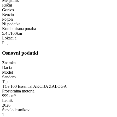
Menjalnik
Ročni
Gorivo
Bencin
Pogon
Ni podatka
Kombinirana poraba
5.4 l/100km
Lokacija
Ptuj
Osnovni podatki
Znamka
Dacia
Model
Sandero
Tip
TCe 100 Essential AKCIJA ZALOGA
Prostornina motorja
999 cm³
Letnik
2026
Število lastnikov
1