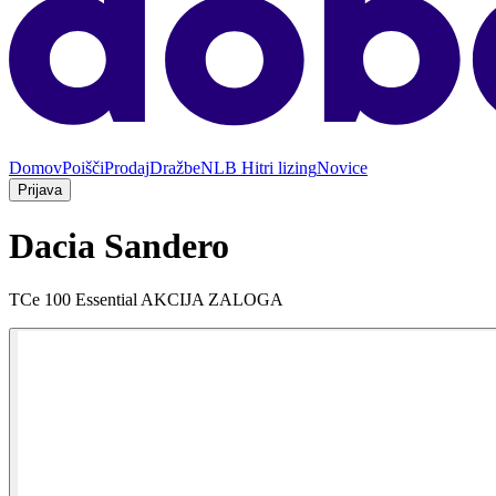
Domov
Poišči
Prodaj
Dražbe
NLB Hitri lizing
Novice
Prijava
Dacia Sandero
TCe 100 Essential AKCIJA ZALOGA