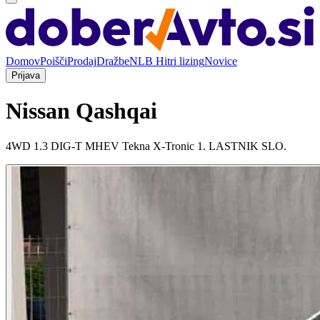
Domov
Poišči
Prodaj
Dražbe
NLB Hitri lizing
Novice
Prijava
Nissan Qashqai
4WD 1.3 DIG-T MHEV Tekna X-Tronic 1. LASTNIK SLO.