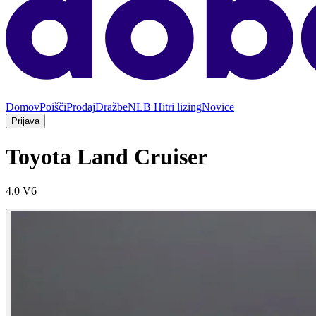
Domov
Poišči
Prodaj
Dražbe
NLB Hitri lizing
Novice
Prijava
Toyota Land Cruiser
4.0 V6