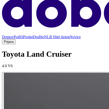
Domov
Poišči
Prodaj
Dražbe
NLB Hitri lizing
Novice
Prijava
Toyota Land Cruiser
4.0 V6