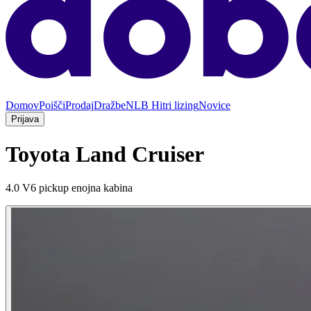
Domov
Poišči
Prodaj
Dražbe
NLB Hitri lizing
Novice
Prijava
Toyota Land Cruiser
4.0 V6 pickup enojna kabina