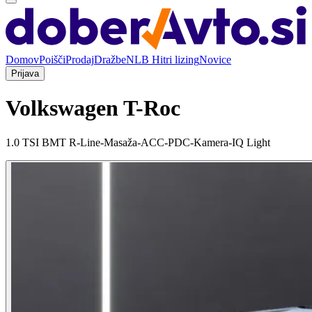
Domov
Poišči
Prodaj
Dražbe
NLB Hitri lizing
Novice
Prijava
Volkswagen T-Roc
1.0 TSI BMT R-Line-Masaža-ACC-PDC-Kamera-IQ Light