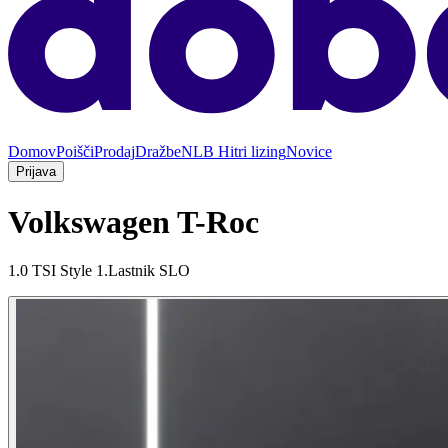
Domov
Poišči
Prodaj
Dražbe
NLB Hitri lizing
Novice
Prijava
Volkswagen T-Roc
1.0 TSI Style 1.Lastnik SLO