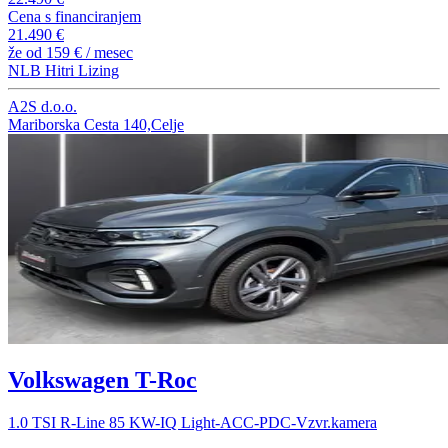
Cena s financiranjem
21.490 €
že od
159 €
/ mesec
NLB Hitri Lizing
A2S d.o.o.
Mariborska Cesta 140,Celje
Volkswagen T-Roc
1.0 TSI R-Line 85 KW-IQ Light-ACC-PDC-Vzvr.kamera