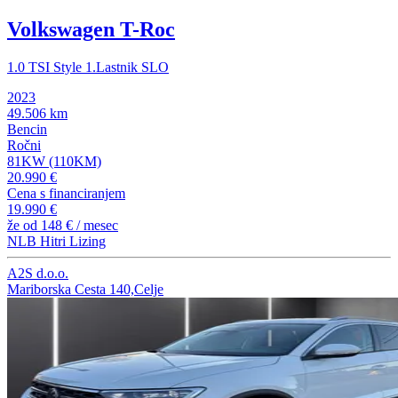
Volkswagen T-Roc
1.0 TSI Style 1.Lastnik SLO
2023
49.506 km
Bencin
Ročni
81KW (110KM)
20.990 €
Cena s financiranjem
19.990 €
že od
148 €
/ mesec
NLB Hitri Lizing
A2S d.o.o.
Mariborska Cesta 140,Celje