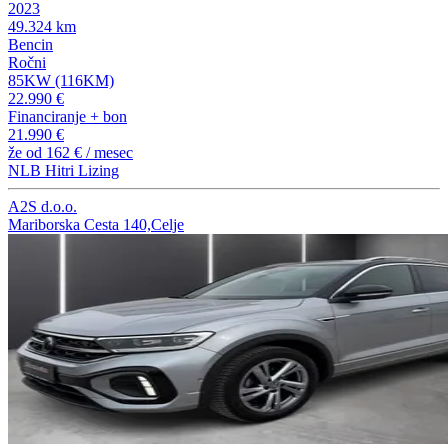
2023
49.324 km
Bencin
Ročni
85KW (116KM)
22.990 €
Financiranje + bon
21.990 €
že od
162 €
/ mesec
NLB Hitri Lizing
A2S d.o.o.
Mariborska Cesta 140,Celje