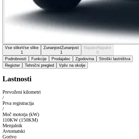
Vse slike
Vse slike
Zunanjost
Zunanjost
Napake
Napake
1
1
0
Podrobnosti
Funkcije
Prodajalec
Zgodovina
Stroški lastništva
Register
Tehnični pregled
Vpliv na okolje
Lastnosti
Prevoženi kilometri
/
Prva registracija
/
Moč motorja (kW)
110KW (150KM)
Menjalnik
Avtomatski
Gorivo