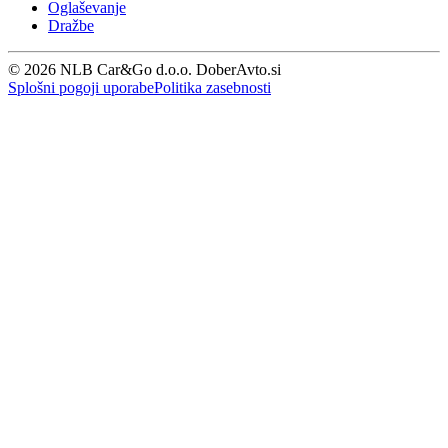
Oglaševanje
Dražbe
© 2026 NLB Car&Go d.o.o. DoberAvto.si
Splošni pogoji uporabe
Politika zasebnosti