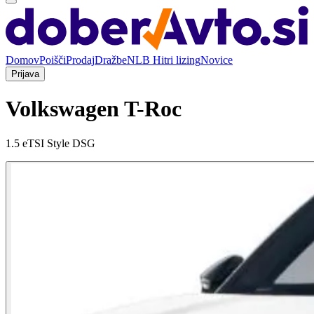
Domov
Poišči
Prodaj
Dražbe
NLB Hitri lizing
Novice
Prijava
Volkswagen T-Roc
1.5 eTSI Style DSG