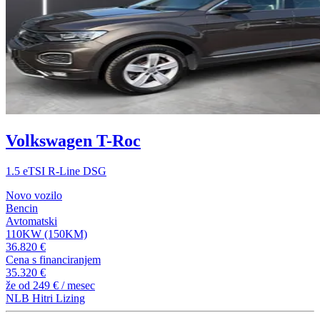
Volkswagen T-Roc
1.5 eTSI R-Line DSG
Novo vozilo
Bencin
Avtomatski
110KW (150KM)
36.820 €
Cena s financiranjem
35.320 €
že od
249 €
/ mesec
NLB Hitri Lizing