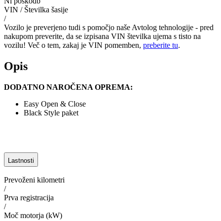
Ni poškodb
VIN / Številka šasije
/
Vozilo je preverjeno tudi s pomočjo naše Avtolog tehnologije - pred
nakupom preverite, da se izpisana VIN številka ujema s tisto na
vozilu! Več o tem, zakaj je VIN pomemben,
preberite tu
.
Opis
DODATNO NAROČENA OPREMA:
Easy Open & Close
Black Style paket
Lastnosti
Prevoženi kilometri
/
Prva registracija
/
Moč motorja (kW)