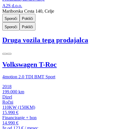
A2S d.o.o.
Mariborska Cesta 140, Celje
Sporoči
Pokliči
Sporoči
Pokliči
Druga vozila tega prodajalca
Volkswagen T-Roc
4motion 2.0 TDI BMT Sport
2018
199.000 km
Dizel
Ročni
110KW (150KM)
15.990 €
Financiranje + bon
14.990 €
že od
123 €
/ mesec