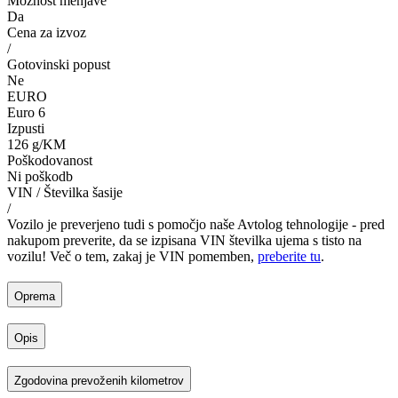
Možnost menjave
Da
Cena za izvoz
/
Gotovinski popust
Ne
EURO
Euro 6
Izpusti
126 g/KM
Poškodovanost
Ni poškodb
VIN / Številka šasije
/
Vozilo je preverjeno tudi s pomočjo naše Avtolog tehnologije - pred
nakupom preverite, da se izpisana VIN številka ujema s tisto na
vozilu! Več o tem, zakaj je VIN pomemben,
preberite tu
.
Oprema
Opis
Zgodovina prevoženih kilometrov