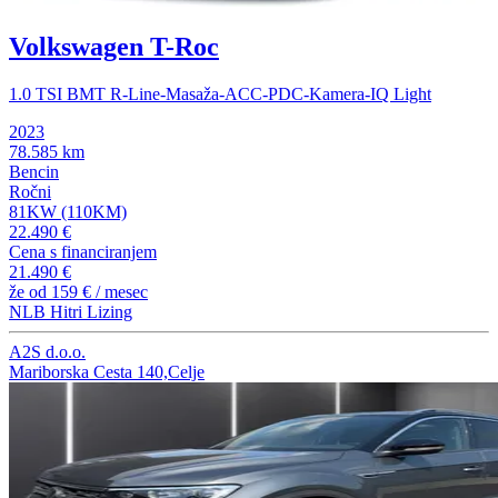
Volkswagen T-Roc
1.0 TSI BMT R-Line-Masaža-ACC-PDC-Kamera-IQ Light
2023
78.585 km
Bencin
Ročni
81KW (110KM)
22.490 €
Cena s financiranjem
21.490 €
že od
159 €
/ mesec
NLB Hitri Lizing
A2S d.o.o.
Mariborska Cesta 140,Celje