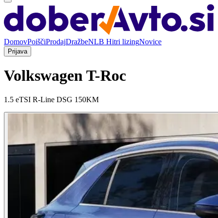
Domov
Poišči
Prodaj
Dražbe
NLB Hitri lizing
Novice
Prijava
Volkswagen T-Roc
1.5 eTSI R-Line DSG 150KM