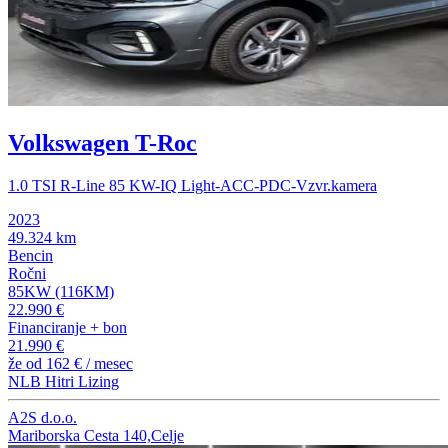
Volkswagen T-Roc
1.0 TSI R-Line 85 KW-IQ Light-ACC-PDC-Vzvr.kamera
2023
49.324 km
Bencin
Ročni
85KW (116KM)
22.990 €
Financiranje + bon
21.990 €
že od
162 €
/ mesec
NLB Hitri Lizing
A2S d.o.o.
Mariborska Cesta 140,Celje