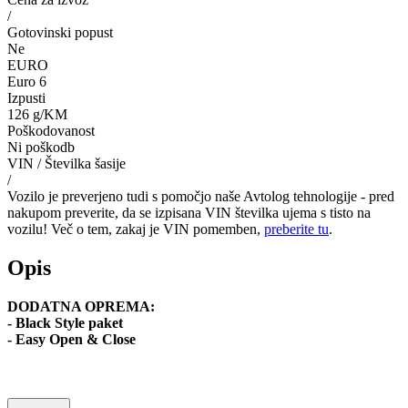
/
Gotovinski popust
Ne
EURO
Euro 6
Izpusti
126 g/KM
Poškodovanost
Ni poškodb
VIN / Številka šasije
/
Vozilo je preverjeno tudi s pomočjo naše Avtolog tehnologije - pred
nakupom preverite, da se izpisana VIN številka ujema s tisto na
vozilu! Več o tem, zakaj je VIN pomemben,
preberite tu
.
Opis
DODATNA OPREMA:
- Black Style paket
- Easy Open & Close