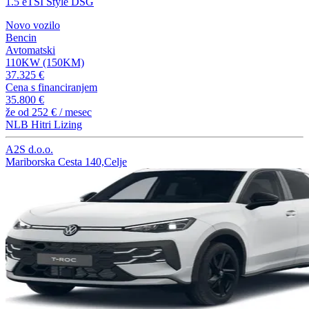
1.5 eTSI Style DSG
Novo vozilo
Bencin
Avtomatski
110KW (150KM)
37.325 €
Cena s financiranjem
35.800 €
že od
252 €
/ mesec
NLB Hitri Lizing
A2S d.o.o.
Mariborska Cesta 140,Celje