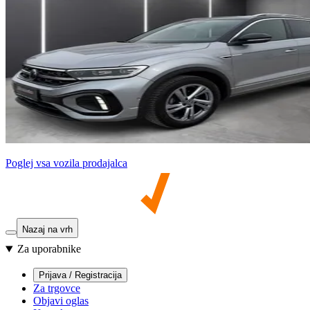
Poglej vsa vozila prodajalca
Nazaj na vrh
Za uporabnike
Prijava / Registracija
Za trgovce
Objavi oglas