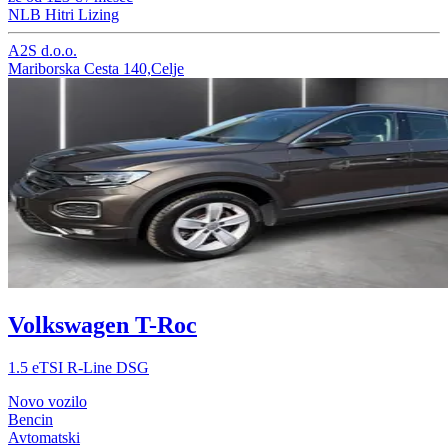
NLB Hitri Lizing
A2S d.o.o.
Mariborska Cesta 140,Celje
Volkswagen T-Roc
1.5 eTSI R-Line DSG
Novo vozilo
Bencin
Avtomatski