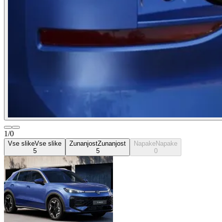
1/0
Vse slike
Vse slike
Zunanjost
Zunanjost
Napake
Napake
5
5
0