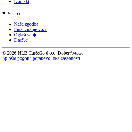
Kontakt
Več o nas
Naša zgodba
Financiranje vozil
Oglaševanje
Dražbe
© 2026 NLB Car&Go d.o.o. DoberAvto.si
Splošni pogoji uporabe
Politika zasebnosti