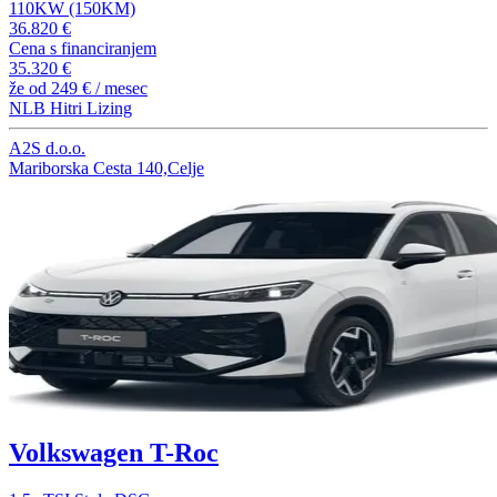
110KW (150KM)
36.820 €
Cena s financiranjem
35.320 €
že od
249 €
/ mesec
NLB Hitri Lizing
A2S d.o.o.
Mariborska Cesta 140,Celje
Volkswagen T-Roc