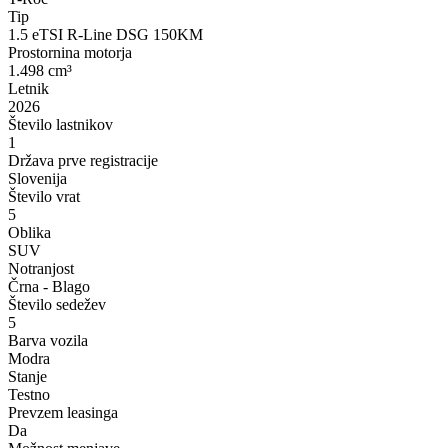
Tip
1.5 eTSI R-Line DSG 150KM
Prostornina motorja
1.498 cm³
Letnik
2026
Število lastnikov
1
Država prve registracije
Slovenija
Število vrat
5
Oblika
SUV
Notranjost
Črna - Blago
Število sedežev
5
Barva vozila
Modra
Stanje
Testno
Prevzem leasinga
Da