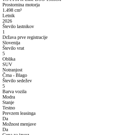
Prostornina motorja
1.498 cm³
Letnik
2026
Število lastnikov
1
Država prve registracije
Slovenija
Število vrat
5
Oblika
SUV
Notranjost
Črna - Blago
Število sedežev
5
Barva vozila
Modra
Stanje
Testno
Prevzem leasinga
Da
Možnost menjave
Da
Cena za izvoz