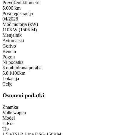
Prevoženi kilometri
5.000 km
Prva registracija
04/2026
Moč motorja (kW)
110KW (150KM)
Menjalnik
Avtomatski
Gorivo
Bencin
Pogon
Ni podatka
Kombinirana poraba
5.8 l/100km
Lokacija
Celje
Osnovni podatki
Znamka
Volkswagen
Model
T-Roc
Tip
1.5 eTSI R-Line DSG 150KM